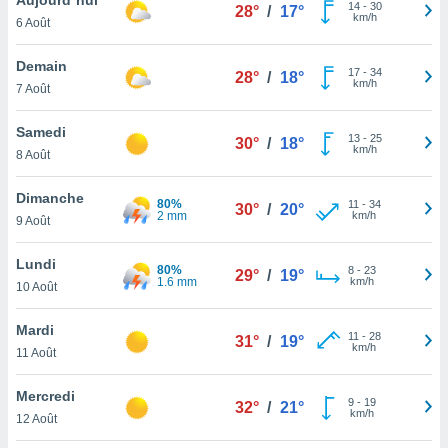
n «
14
-
30
28°
/
17°
km/h
6 Août
 et
r »,
cédez au
Demain
17
-
34
28°
/
18°
 et vous
km/h
7 Août
z
ation de
Samedi
13
-
25
30°
/
18°
km/h
8 Août
qu'ils
 nous ou
aires,
Dimanche
80%
11
-
34
30°
/
20°
2 mm
km/h
9 Août
nt de
t
Lundi
80%
8
-
23
er le
29°
/
19°
1.6 mm
km/h
10 Août
ement
te, ainsi
Mardi
11
-
28
31°
/
19°
km/h
per un
11 Août
écifique
us
Mercredi
9
-
19
de la
32°
/
21°
km/h
12 Août
 et du