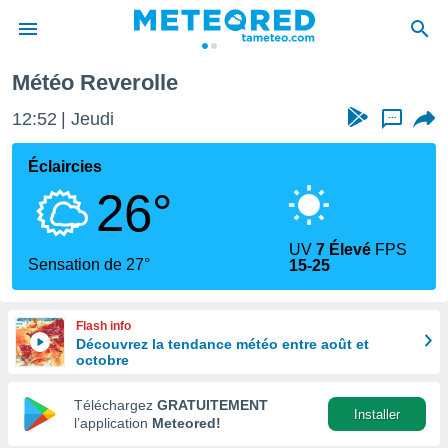
Météo Reverolle
e
ntialité
12:53
Jeudi
...
enu de
o.com
Éclaircies
o.com) a
26°
aré par
onnels
UV
7 Élevé
FPS
arantir
Sensation de 27°
15-25
té des
ions
. Vous
Flash info
accéder
Découvrez la tendance météo entre août et
e en
octobre
 les
Téléchargez
GRATUITEMENT
s :
Installer
l’application
Meteored!
r les