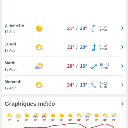
logies
e
s
Dimanche
tez pas
6
-
25
31°
/
20°
km/h
ation de
16 Août
, vous
z à
Lundi
9
-
35
33°
/
20°
à notre
km/h
17 Août
.com.
Mardi
 cas,
18
-
49
29°
/
16°
km/h
us
18 Août
ns que
s
Mercredi
4
-
23
24°
/
13°
km/h
19 Août
ires
urer la
on sur le
Graphiques météo
 seront
, et que
ies ne
28°
30°
30°
29°
31°
32°
34°
33°
29°
31°
33°
29°
28°
as