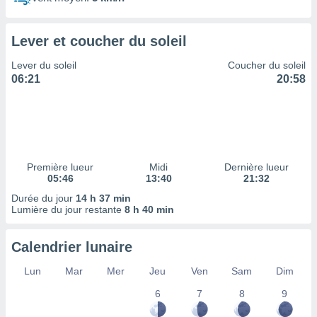
ires
ons le
ent des
Lever et coucher du soleil
es
 :
Lever du soleil
Coucher du soleil
et/ou
06:21
20:58
 à des
ions sur
eil,
des
limitées
Première lueur
Midi
Dernière lueur
nner la
05:46
13:40
21:32
, créer
ils pour
Durée du jour
14 h 37 min
ité
Lumière du jour restante
8 h 40 min
lisée,
des
Calendrier lunaire
our
nner des
Lun
Mar
Mer
Jeu
Ven
Sam
Dim
és
lisées,
6
7
8
9
s profils
enus