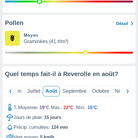
nées
lles sur
d'un
égitime,
Pollen
Détail
vous
vous
Moyen
 Pour ce
Graminées (41 #/m³)
ous
etirer
ement
 opposer
Quel temps fait-il à Reverolle en
août
?
ement
nées à
ment en
Mai
Juin
Juillet
Août
Septembre
Octobre
Novembre
 sur «
res
» ou
e
T. Moyenne:
19°C
Max.:
22°C
Mín:
15°C
que de
kies
Jours de pluie:
15
jours
ite web.
Précip. cumulées:
124 mm
t nos
Vent moyen:
5 km/h