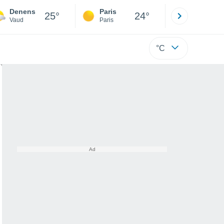
Denens
Paris
Montpelli
25°
24°
Vaud
Paris
Hérault
°C