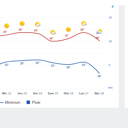
15
34°
34°
33°
33°
31°
30°
30°
10
22°
22°
21°
21°
5
21°
20°
16°
mm
Mer
12
Jeu
13
Ven
14
Sam
15
Dim
16
Lun
17
Mar
18
Minimum
Pluie