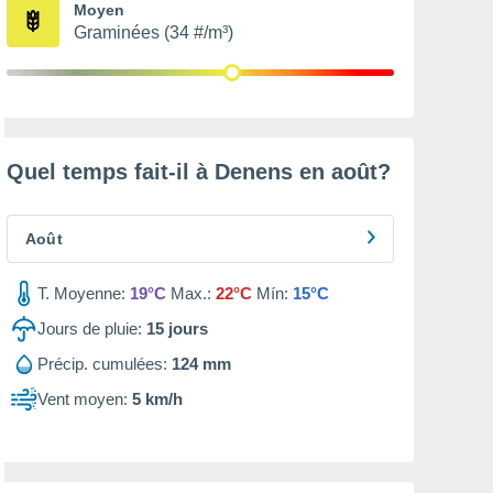
Moyen
Graminées (34 #/m³)
Quel temps fait-il à Denens en
août
?
Août
T. Moyenne:
19°C
Max.:
22°C
Mín:
15°C
Jours de pluie:
15
jours
Précip. cumulées:
124 mm
Vent moyen:
5 km/h