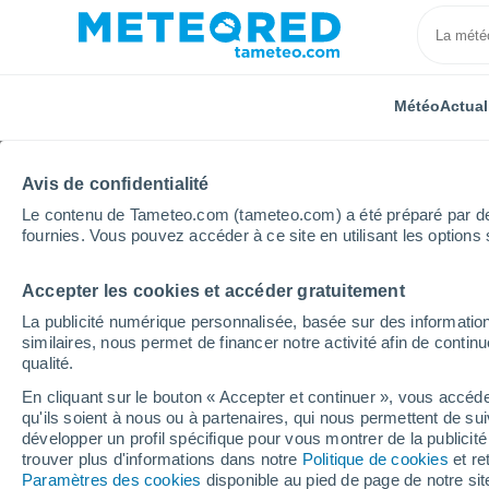
Météo
Actual
Avis de confidentialité
Le contenu de Tameteo.com (tameteo.com) a été préparé par des 
fournies. Vous pouvez accéder à ce site en utilisant les options 
Accepter les cookies et accéder gratuitement
Accueil
Suisse
Vaud
Denens
La publicité numérique personnalisée, basée sur des information
similaires, nous permet de financer notre activité afin de conti
Météo Denens
qualité.
En cliquant sur le bouton « Accepter et continuer », vous accéde
21:06
Jeudi
qu'ils soient à nous ou à partenaires, qui nous permettent de sui
développer un profil spécifique pour vous montrer de la publicit
trouver plus d'informations dans notre
Politique de cookies
et re
Éclaircies
Paramètres des cookies
disponible au pied de page de notre si