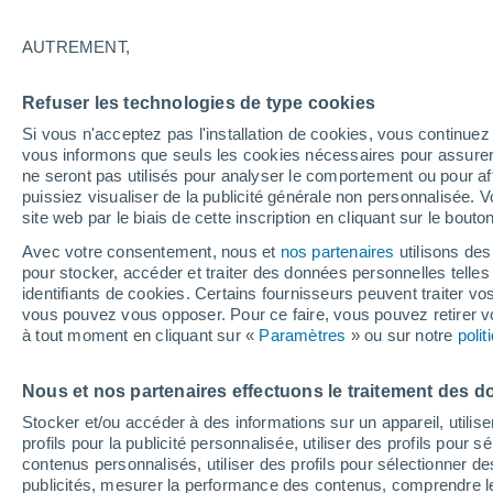
25°
AUTREMENT,
Nord
Refuser les technologies de type cookies
Sensation de 26°
17
-
30 km
Si vous n'acceptez pas l'installation de cookies, vous continu
vous informons que seuls les cookies nécessaires pour assurer la
ne seront pas utilisés pour analyser le comportement ou pour af
puissiez visualiser de la publicité générale non personnalisée. V
Flash info
site web par le biais de cette inscription en cliquant sur le bouto
Une nouvelle canicule attendue la semaine
prochaine en France !
Avec votre consentement, nous et
nos partenaires
utilisons des
pour stocker, accéder et traiter des données personnelles telles 
Météo 1 - 7 jours
Heure par heure
Actualité
Carte
identifiants de cookies. Certains fournisseurs peuvent traiter vo
vous pouvez vous opposer. Pour ce faire, vous pouvez retirer
à tout moment en cliquant sur «
Paramètres
» ou sur notre
poli
Demain
Samedi
D
Aujourd´hui
Nous et nos partenaires effectuons le traitement des d
7 Août
8 Août
6 Août
Stocker et/ou accéder à des informations sur un appareil, utilise
profils pour la publicité personnalisée, utiliser des profils pour 
contenus personnalisés, utiliser des profils pour sélectionner
publicités, mesurer la performance des contenus, comprendre le