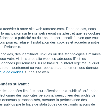
/h
ez à accéder à notre site web tameteo.com. Dans ce cas, nous
 navigation sur le site web seront installés, et que les cookies
ficher de la publicité ou du contenu personnalisé, bien que vous
ous pouvez refuser l'installation des cookies et accéder à notre
n « Refuser ».
 cookies, des identifiants uniques ou des technologies similaires
que votre visite sur ce site web, les adresses IP et les
 de couverture nuageuse
Radar de pluie
Satellites
Modèles
s données personnelles sur la base d'un intérêt légitime, auquel
 votre consentement ou vous opposer au traitement des données
tique de cookies
sur ce site web.
imanche
Lundi
Mardi
Mercredi
onnées suivant :
9 Août
10 Août
11 Août
12 Août
r des données limitées pour sélectionner la publicité, créer des
sélectionner des publicités personnalisées, créer des profils de
 des contenus personnalisés, mesurer la performance des
s publics par le biais de statistiques ou de combinaisons de
80%
80%