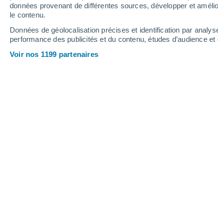
données provenant de différentes sources, développer et amélior
le contenu.
28°
/
19°
30°
/
19°
29°
/
18°
Données de géolocalisation précises et identification par analys
performance des publicités et du contenu, études d’audience e
19
-
36
km/h
15
-
26
km/h
8
17
-
30
km/h
Voir nos 1199 partenaires
Météo Denens aujourd´hui
, 6 août
Éclaircies
28°
17:00
T. ressentie
28°
Éclaircies
28°
18:00
T. ressentie
28°
Éclaircies
28°
19:00
T. ressentie
28°
Éclaircies
27°
20:00
T. ressentie
27°