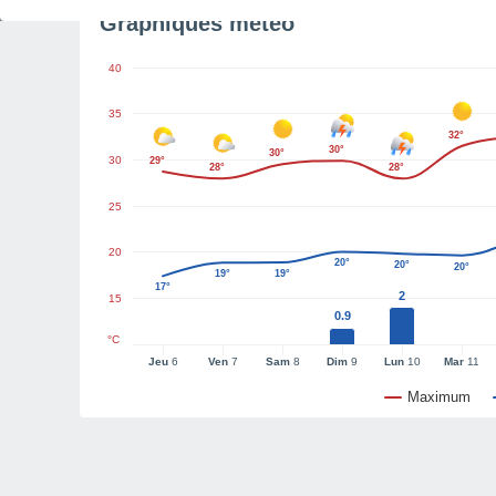
Graphiques météo
40
35
32°
30°
30°
30
29°
28°
28°
25
20
20°
20°
20°
19°
19°
17°
2
15
0.9
°C
Jeu
6
Ven
7
Sam
8
Dim
9
Lun
10
Mar
11
Maximum