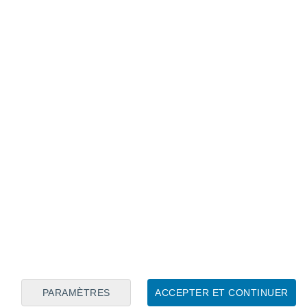
Calendrier lunaire
Lun
Mar
Mer
Jeu
Ven
Sam
Dim
6
7
8
9
10
11
12
13
14
15
16
17
18
19
PARAMÈTRES
ACCEPTER ET CONTINUER