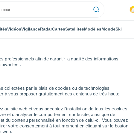
ités
Vidéos
Vigilance
Radar
Cartes
Satellites
Modèles
Monde
Ski
professionnels afin de garantir la qualité des informations
suivantes :
s collectées par le biais de cookies ou de technologies
nuer à vous proposer gratuitement des contenus de très haute
z au site web et vous acceptez l'installation de tous les cookies,
...
vre et d'analyser le comportement sur le site, ainsi que de
é et du contenu personnalisé en fonction de celui-ci. Vous pouvez
Heure par heure
tirer votre consentement à tout moment en cliquant sur le bouton
Intervalles nuageux dans les
te web.
prochaines heures