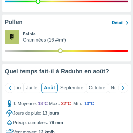
nées
lles sur
d'un
égitime,
Pollen
Détail
vous
vous
Faible
 Pour ce
Graminées (16 #/m³)
ous
etirer
ement
 opposer
Quel temps fait-il à Raduhn en
août
?
ement
nées à
ment en
Mai
Juin
Juillet
Août
Septembre
Octobre
Novembre
 sur «
res
» ou
e
T. Moyenne:
18°C
Max.:
22°C
Mín:
13°C
que de
kies
Jours de pluie:
13
jours
ite web.
Précip. cumulées:
78 mm
t nos
Vent moyen:
12 km/h