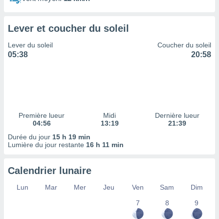
ires
ons le
ent des
Lever et coucher du soleil
es
 :
Lever du soleil
Coucher du soleil
et/ou
05:38
20:58
 à des
ions sur
eil,
des
limitées
Première lueur
Midi
Dernière lueur
nner la
04:56
13:19
21:39
, créer
ils pour
Durée du jour
15 h 19 min
ité
Lumière du jour restante
16 h 11 min
lisée,
des
Calendrier lunaire
our
nner des
Lun
Mar
Mer
Jeu
Ven
Sam
Dim
és
lisées,
7
8
9
s profils
enus