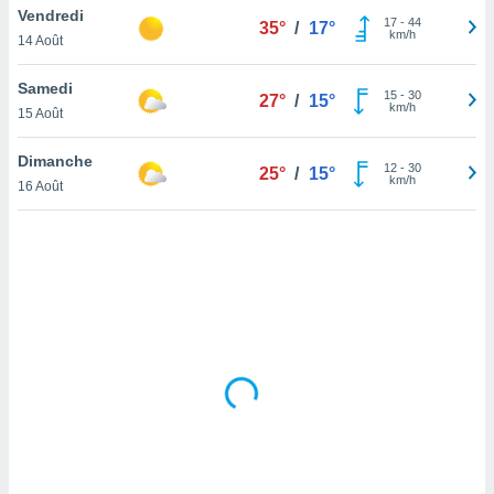
Vendredi
lisé en
17
-
44
35°
/
17°
km/h
 de
14 Août
. Vous
rouver
Samedi
15
-
30
27°
/
15°
km/h
15 Août
ations
re
Dimanche
que de
12
-
30
25°
/
15°
km/h
kies
16 Août
r votre
ement à
ment en
sur le
res des
kies
le au
page de
te web.
MENT,
 les