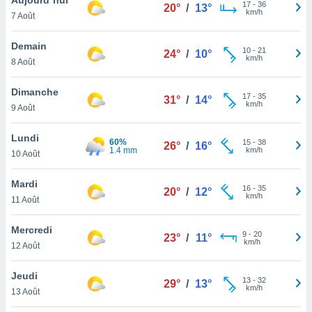
n «
17
-
36
20°
/
13°
km/h
7 Août
 et
r »,
cédez au
Demain
10
-
21
24°
/
10°
 et vous
km/h
8 Août
z
ation de
Dimanche
17
-
35
31°
/
14°
km/h
9 Août
qu'ils
 nous ou
aires,
Lundi
60%
15
-
38
26°
/
16°
1.4 mm
km/h
10 Août
nt de
t
Mardi
16
-
35
er le
20°
/
12°
km/h
11 Août
ement
te, ainsi
Mercredi
9
-
20
23°
/
11°
km/h
per un
12 Août
écifique
us
Jeudi
13
-
32
de la
29°
/
13°
km/h
13 Août
 et du