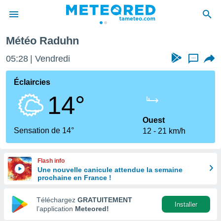
Raduhn
Météo Raduhn
e
ntialité
05:28
Vendredi
...
enu de
o.com
Éclaircies
o.com) a
14°
aré par
onnels
Ouest
arantir
Sensation de 14°
12
21 km/h
té des
ions
. Vous
Flash info
accéder
Une nouvelle canicule attendue la semaine
e en
prochaine en France !
 les
Téléchargez
GRATUITEMENT
s :
Installer
l’application
Meteored!
r les