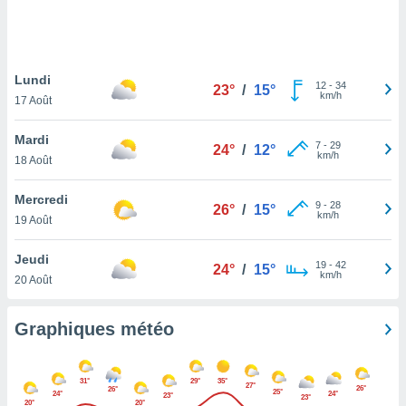
logies
e
s
Lundi
tez pas
12
-
34
23°
/
15°
km/h
ation de
17 Août
, vous
z à
Mardi
7
-
29
24°
/
12°
à notre
km/h
18 Août
.com.
Mercredi
 cas,
9
-
28
26°
/
15°
km/h
us
19 Août
ns que
s
Jeudi
19
-
42
24°
/
15°
km/h
20 Août
ires
urer la
on sur le
Graphiques météo
 seront
, et que
ies ne
31°
29°
35°
27°
26°
as
26°
25°
24°
24°
23°
23°
20°
20°