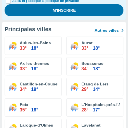
J'ai lu et j'accepte la politique de privacité
Principales villes
Autres villes
Aulus-les-Bains
Auzat
33°
18°
33°
18°
Ax-les-thermes
Boussenac
33°
18°
34°
18°
Castillon-en-Couserans
Etang de Lers
34°
19°
29°
14°
Foix
L'Hospitalet-près-l'And
35°
18°
28°
17°
Laroque-d'Olmes
Lavelanet