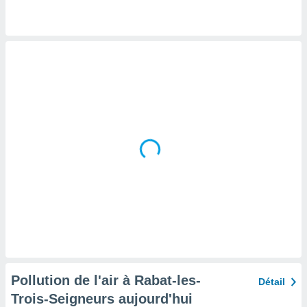
tre
ement,
enaires
s des
 des
nts
 ou des
gies
es pour
 accéder
r des
lles
ue votre
r ce site
 IP et
ifiants
es.
Pollution de l'air à Rabat-les-
Détail
eurs
Trois-Seigneurs aujourd'hui
traiter