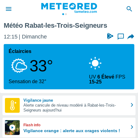
Météo Rabat-les-Trois-Seigneurs
e
ntialité
12:15
Dimanche
...
enu de
o.com
Éclaircies
o.com) a
33°
aré par
onnels
UV
6 Élevé
FPS
arantir
Sensation de 32°
15-25
té des
ions
. Vous
Vigilance jaune
accéder
Alerte canicule de niveau modéré à Rabat-les-Trois-
e en
Seigneurs aujourd’hui
 les
s :
Flash info
Vigilance orange : alerte aux orages violents !
r les