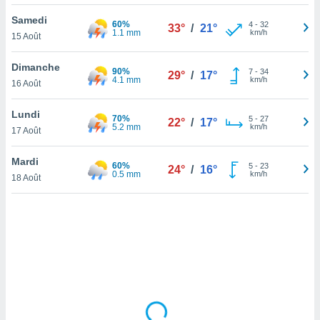
lisé en
Samedi
 de
60%
4
-
32
33°
/
21°
1.1 mm
km/h
15 Août
. Vous
rouver
Dimanche
90%
7
-
34
29°
/
17°
ations
4.1 mm
km/h
16 Août
re
que de
Lundi
70%
kies
5
-
27
22°
/
17°
5.2 mm
km/h
17 Août
r votre
ement à
ment en
Mardi
60%
5
-
23
24°
/
16°
sur le
0.5 mm
km/h
18 Août
res des
kies
le au
page de
te web.
MENT,
 les