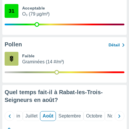
nées
Acceptable
lles sur
31
O₃ (79 µg/m³)
d'un
égitime,
vous
vous
 Pour ce
ous
Pollen
Détail
etirer
Faible
ement
Graminées (14 #/m³)
 opposer
ement
nées à
ment en
 sur «
res
» ou
Quel temps fait-il à Rabat-les-Trois-
e
Seigneurs en
août
?
que de
kies
ite web.
Mai
Juin
Juillet
Août
Septembre
Octobre
Novembre
t nos