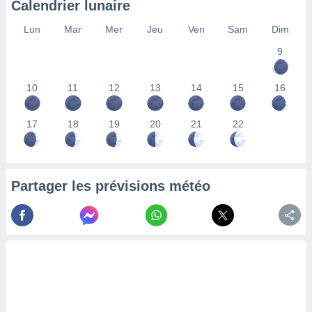
Calendrier lunaire
lisés,
des
Lun
Mar
Mer
Jeu
Ven
Sam
Dim
our
9
nner des
s
lisés,
10
11
12
13
14
15
16
la
ance des
s,
17
18
19
20
21
22
la
ance des
s,
dre les
Partager les prévisions météo
par le
ques ou
inaisons
ées
nt de
tes
,
er et
r les