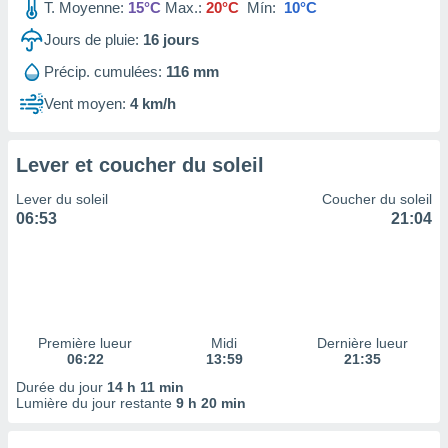
ires
T. Moyenne:
15°C
Max.:
20°C
Mín:
10°C
ons le
Jours de pluie:
16
jours
ent des
es
Précip. cumulées:
116 mm
 :
Vent moyen:
4 km/h
et/ou
 à des
ions sur
eil,
Lever et coucher du soleil
des
Lever du soleil
Coucher du soleil
limitées
06:53
21:04
nner la
, créer
ils pour
ité
lisée,
des
Première lueur
Midi
Dernière lueur
our
06:22
13:59
21:35
nner des
Durée du jour
14 h 11 min
és
Lumière du jour restante
9 h 20 min
lisées,
s profils
enus