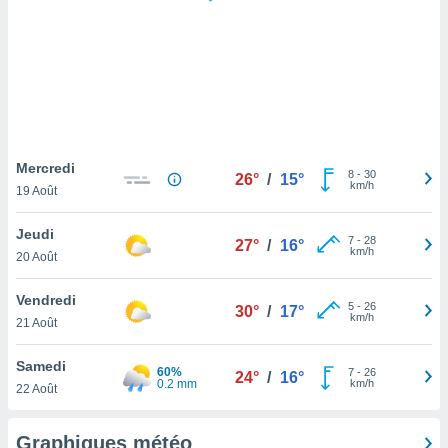
logies
e
s
tez pas
ation de
, vous
z à
à notre
Mercredi
8
-
30
26°
/
15°
km/h
19 Août
.com.
 cas,
Jeudi
7
-
28
us
27°
/
16°
km/h
20 Août
ns que
s
Vendredi
5
-
26
30°
/
17°
ires
km/h
21 Août
urer la
on sur le
Samedi
60%
7
-
26
 seront
24°
/
16°
0.2 mm
km/h
22 Août
, et que
ies ne
as
Graphiques météo