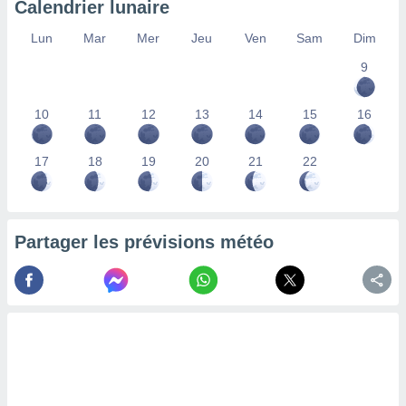
Calendrier lunaire
lisés,
des
Lun
Mar
Mer
Jeu
Ven
Sam
Dim
our
9
nner des
s
lisés,
10
11
12
13
14
15
16
la
ance des
s,
17
18
19
20
21
22
la
ance des
s,
dre les
Partager les prévisions météo
par le
ques ou
inaisons
ées
nt de
tes
,
er et
r les