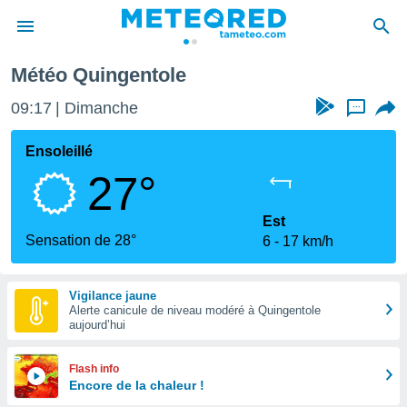
Météo Quingentole
e
ntialité
09:17
Dimanche
...
enu de
o.com
Ensoleillé
o.com) a
27°
aré par
onnels
Est
arantir
Sensation de 28°
6
17 km/h
té des
ions
. Vous
Vigilance jaune
accéder
Alerte canicule de niveau modéré à Quingentole
e en
aujourd’hui
 les
s :
Flash info
Encore de la chaleur !
r les