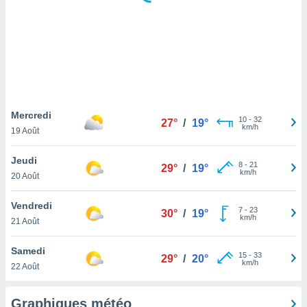
logies
e
s
tez pas
ation de
, vous
z à
à notre
Mercredi
10
-
32
27°
/
19°
km/h
19 Août
.com.
 cas,
Jeudi
8
-
21
us
29°
/
19°
km/h
20 Août
ns que
s
Vendredi
7
-
23
30°
/
19°
ires
km/h
21 Août
urer la
on sur le
Samedi
15
-
33
 seront
29°
/
20°
km/h
22 Août
, et que
ies ne
as
Graphiques météo