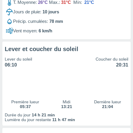
ires
T. Moyenne:
26°C
Max.:
31°C
Mín:
21°C
ons le
Jours de pluie:
10
jours
ent des
es
Précip. cumulées:
78 mm
 :
Vent moyen:
6 km/h
et/ou
 à des
ions sur
eil,
Lever et coucher du soleil
des
Lever du soleil
Coucher du soleil
limitées
06:10
20:31
nner la
, créer
ils pour
ité
lisée,
des
Première lueur
Midi
Dernière lueur
our
05:37
13:21
21:04
nner des
Durée du jour
14 h 21 min
és
Lumière du jour restante
11 h 47 min
lisées,
s profils
enus