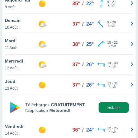
n «
9
-
21
35°
/
22°
km/h
9 Août
 et
r »,
cédez au
Demain
9
-
20
37°
/
24°
 et vous
km/h
10 Août
z
ation de
Mardi
10
-
22
38°
/
25°
km/h
11 Août
qu'ils
 nous ou
aires,
Mercredi
14
-
33
37°
/
26°
km/h
12 Août
nt de
t
Jeudi
13
-
31
er le
37°
/
26°
km/h
13 Août
ement
te, ainsi
Téléchargez
GRATUITEMENT
per un
Installer
l’application
Meteored!
écifique
us
de la
Vendredi
12
-
25
36°
/
24°
 et du
km/h
14 Août