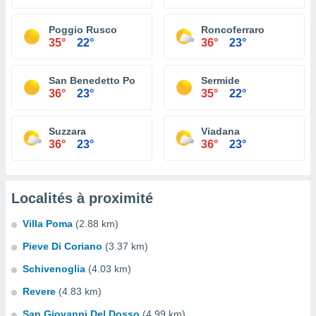
Poggio Rusco
Roncoferraro
35°
22°
36°
23°
San Benedetto Po
Sermide
36°
23°
35°
22°
Suzzara
Viadana
36°
23°
36°
23°
Localités à proximité
Villa Poma
(2.88 km)
Pieve Di Coriano
(3.37 km)
Schivenoglia
(4.03 km)
Revere
(4.83 km)
San Giovanni Del Dosso
(4.99 km)