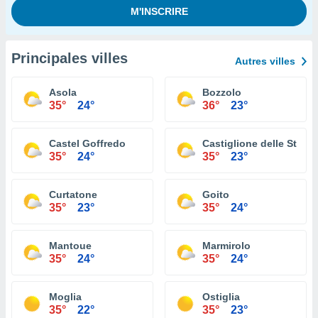
Principales villes
Autres villes
Asola
Bozzolo
35°
24°
36°
23°
Castel Goffredo
Castiglione delle Stivie
35°
24°
35°
23°
Curtatone
Goito
35°
23°
35°
24°
Mantoue
Marmirolo
35°
24°
35°
24°
Moglia
Ostiglia
35°
22°
35°
23°