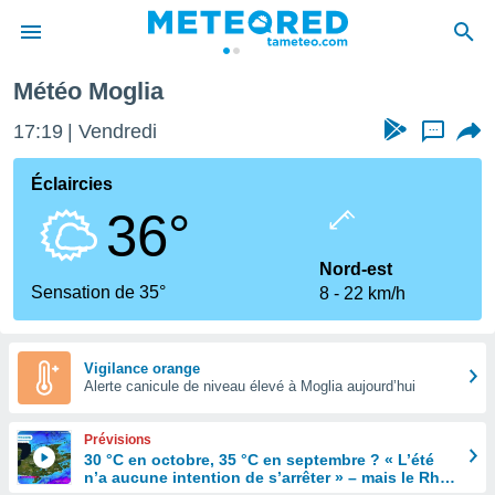
Météo Moglia
e
ntialité
17:19
Vendredi
...
enu de
o.com
Éclaircies
o.com) a
36°
aré par
onnels
Nord-est
arantir
Sensation de 35°
8
22 km/h
té des
ions
. Vous
accéder
Vigilance orange
e en
Alerte canicule de niveau élevé à Moglia aujourd’hui
 les
Prévisions
s :
30 °C en octobre, 35 °C en septembre ? « L’été
n’a aucune intention de s’arrêter » – mais le Rhin
r les