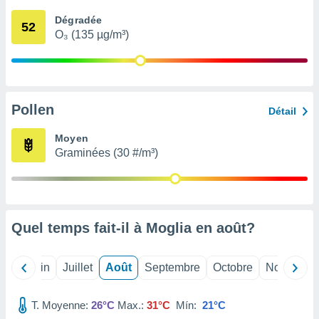
nées
Dégradée
lles sur
52
O₃ (135 µg/m³)
d'un
égitime,
vous
vous
 Pour ce
ous
Pollen
Détail
etirer
Moyen
ement
Graminées (30 #/m³)
 opposer
ement
nées à
ment en
 sur «
res
» ou
Quel temps fait-il à Moglia en
août
?
e
que de
kies
Mai
Juin
Juillet
Août
Septembre
Octobre
Novembre
ite web.
T. Moyenne:
26°C
Max.:
31°C
Mín:
21°C
t nos