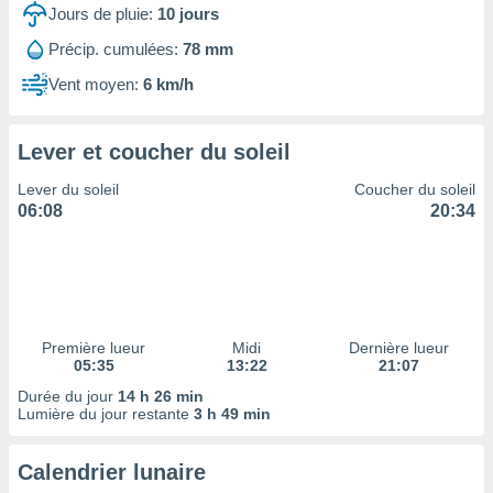
ires
Jours de pluie:
10
jours
ons le
ent des
Précip. cumulées:
78 mm
es
Vent moyen:
6 km/h
 :
et/ou
 à des
Lever et coucher du soleil
ions sur
eil,
Lever du soleil
Coucher du soleil
des
06:08
20:34
limitées
nner la
, créer
ils pour
ité
lisée,
Première lueur
Midi
Dernière lueur
05:35
13:22
21:07
des
our
Durée du jour
14 h 26 min
nner des
Lumière du jour restante
3 h 49 min
és
lisées,
Calendrier lunaire
s profils
enus