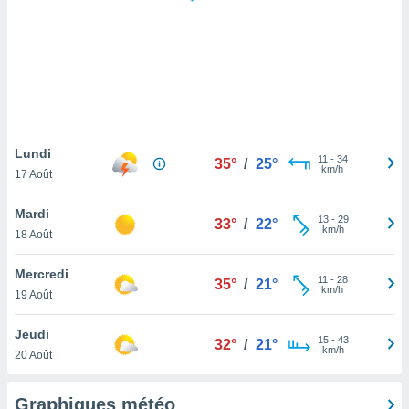
logies
e
s
tez pas
ation de
, vous
z à
à notre
Lundi
11
-
34
35°
/
25°
km/h
17 Août
.com.
 cas,
Mardi
13
-
29
us
33°
/
22°
km/h
18 Août
ns que
s
Mercredi
11
-
28
35°
/
21°
ires
km/h
19 Août
urer la
on sur le
Jeudi
15
-
43
 seront
32°
/
21°
km/h
20 Août
, et que
ies ne
as
Graphiques météo