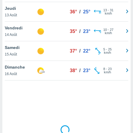
lisé en
Jeudi
 de
13
-
31
36°
/
25°
km/h
13 Août
. Vous
rouver
Vendredi
10
-
27
35°
/
23°
ations
km/h
14 Août
re
que de
Samedi
kies
5
-
25
37°
/
22°
km/h
15 Août
r votre
ement à
ment en
Dimanche
8
-
23
38°
/
23°
sur le
km/h
16 Août
res des
kies
le au
page de
te web.
MENT,
 les