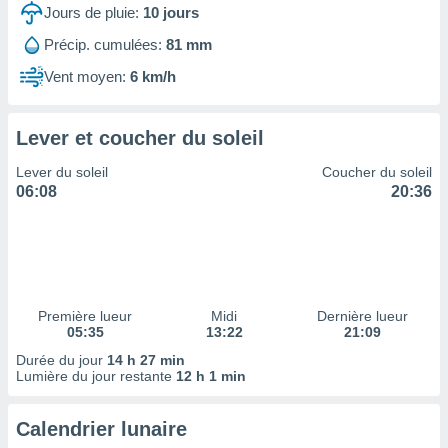
ires
Jours de pluie:
10
jours
ons le
ent des
Précip. cumulées:
81 mm
es
Vent moyen:
6 km/h
 :
et/ou
 à des
Lever et coucher du soleil
ions sur
eil,
Lever du soleil
Coucher du soleil
des
06:08
20:36
limitées
nner la
, créer
ils pour
ité
lisée,
Première lueur
Midi
Dernière lueur
05:35
13:22
21:09
des
our
Durée du jour
14 h 27 min
nner des
Lumière du jour restante
12 h 1 min
és
lisées,
Calendrier lunaire
s profils
enus