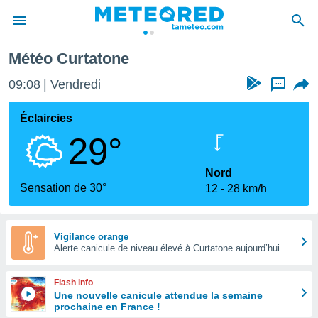
Météo Curtatone
e
ntialité
09:08
Vendredi
...
enu de
o.com
Éclaircies
o.com) a
29°
aré par
onnels
Nord
arantir
Sensation de 30°
12
28 km/h
té des
ions
. Vous
accéder
Vigilance orange
e en
Alerte canicule de niveau élevé à Curtatone aujourd’hui
 les
Flash info
s :
Une nouvelle canicule attendue la semaine
prochaine en France !
r les