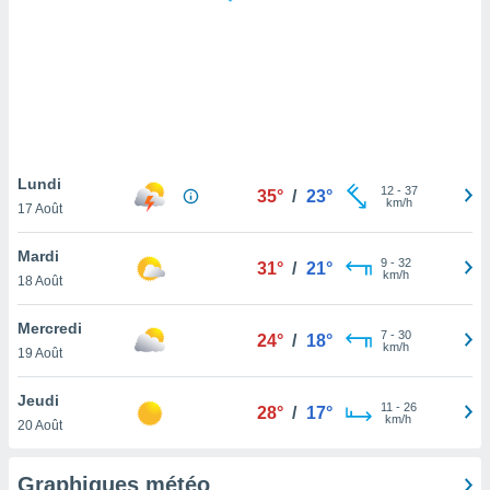
logies
e
s
tez pas
ation de
, vous
z à
à notre
Lundi
12
-
37
35°
/
23°
km/h
17 Août
.com.
 cas,
Mardi
9
-
32
us
31°
/
21°
km/h
18 Août
ns que
s
Mercredi
7
-
30
24°
/
18°
ires
km/h
19 Août
urer la
on sur le
Jeudi
11
-
26
 seront
28°
/
17°
km/h
20 Août
, et que
ies ne
as
Graphiques météo