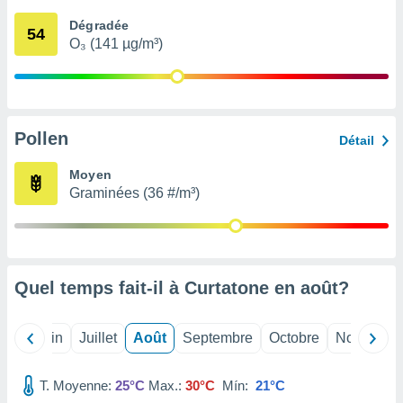
nées
Dégradée
lles sur
54
O₃ (141 µg/m³)
d'un
égitime,
vous
vous
 Pour ce
ous
Pollen
Détail
etirer
Moyen
ement
Graminées (36 #/m³)
 opposer
ement
nées à
ment en
 sur «
res
» ou
Quel temps fait-il à Curtatone en
août
?
e
que de
kies
Mai
Juin
Juillet
Août
Septembre
Octobre
Novembre
ite web.
T. Moyenne:
25°C
Max.:
30°C
Mín:
21°C
t nos