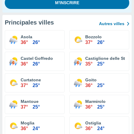
Principales villes
Autres villes
Asola
Bozzolo
36°
26°
37°
26°
Castel Goffredo
Castiglione delle Stivie
36°
26°
35°
25°
Curtatone
Goito
37°
25°
36°
25°
Mantoue
Marmirolo
37°
25°
36°
25°
Moglia
Ostiglia
36°
24°
36°
24°