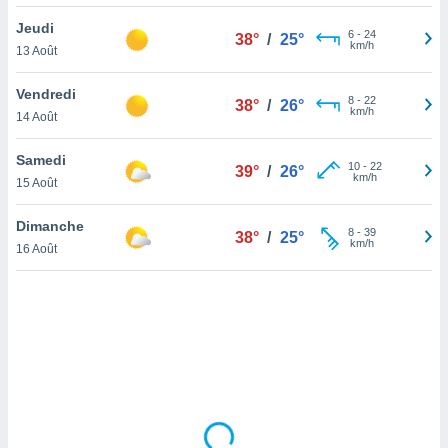
lisé en
Jeudi
 de
6
-
24
38°
/
25°
km/h
13 Août
. Vous
rouver
Vendredi
8
-
22
38°
/
26°
ations
km/h
14 Août
re
que de
Samedi
kies
10
-
22
39°
/
26°
km/h
15 Août
r votre
ement à
ment en
Dimanche
8
-
39
38°
/
25°
sur le
km/h
16 Août
res des
kies
le au
page de
te web.
MENT,
 les