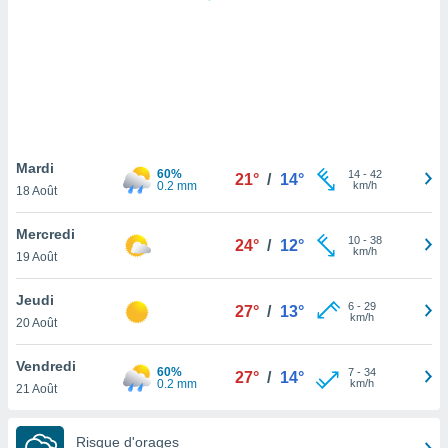
logies
e
s
tez pas
ation de
, vous
z à
à notre
Mardi
60%
14
-
42
21°
/
14°
0.2 mm
km/h
18 Août
.com.
 cas,
Mercredi
10
-
38
us
24°
/
12°
km/h
19 Août
ns que
s
Jeudi
6
-
29
27°
/
13°
ires
km/h
20 Août
urer la
on sur le
Vendredi
60%
7
-
34
 seront
27°
/
14°
0.2 mm
km/h
21 Août
, et que
ies ne
as
Risque d'orages