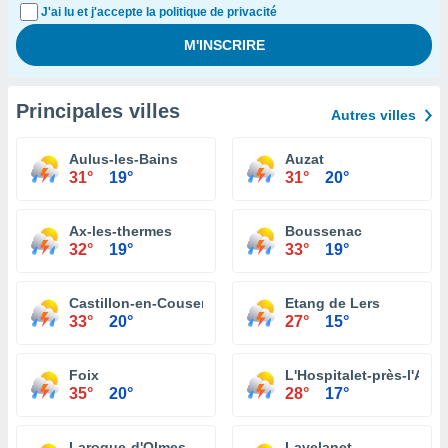
J'ai lu et j'accepte la politique de privacité
Principales villes
Autres villes
Aulus-les-Bains
Auzat
31°
19°
31°
20°
Ax-les-thermes
Boussenac
32°
19°
33°
19°
Castillon-en-Couserans
Etang de Lers
33°
20°
27°
15°
Foix
L'Hospitalet-près-l'And
35°
20°
28°
17°
Laroque-d'Olmes
Lavelanet