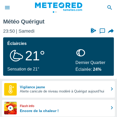
Météo Quérigut
e
ntialité
23:50
Samedi
...
enu de
o.com
Éclaircies
o.com) a
21°
aré par
onnels
Dernier Quartier
arantir
Sensation de 21°
Éclairée:
24%
té des
ions
. Vous
accéder
Vigilance jaune
e en
Alerte canicule de niveau modéré à Quérigut aujourd’hui
 les
s :
Flash info
Encore de la chaleur !
r les