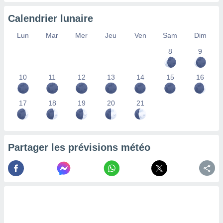
lisés,
Calendrier lunaire
des
our
Lun
Mar
Mer
Jeu
Ven
Sam
Dim
nner des
s
8
9
lisés,
la
ance des
10
11
12
13
14
15
16
s,
la
17
18
19
20
21
ance des
s,
dre les
par le
Partager les prévisions météo
ques ou
inaisons
ées
nt de
tes
,
er et
r les