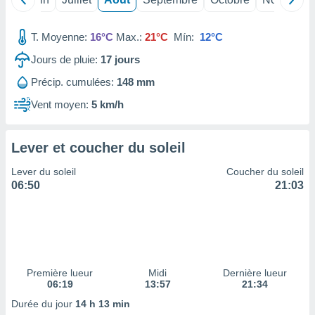
ires
ons le
ent des
T. Moyenne:
16°C
Max.:
21°C
Mín:
12°C
es
 :
Jours de pluie:
17
jours
et/ou
Précip. cumulées:
148 mm
 à des
ions sur
Vent moyen:
5 km/h
eil,
des
limitées
Lever et coucher du soleil
nner la
Lever du soleil
Coucher du soleil
, créer
06:50
21:03
ils pour
ité
lisée,
des
our
nner des
Première lueur
Midi
Dernière lueur
és
06:19
13:57
21:34
lisées,
s profils
Durée du jour
14 h 13 min
enus