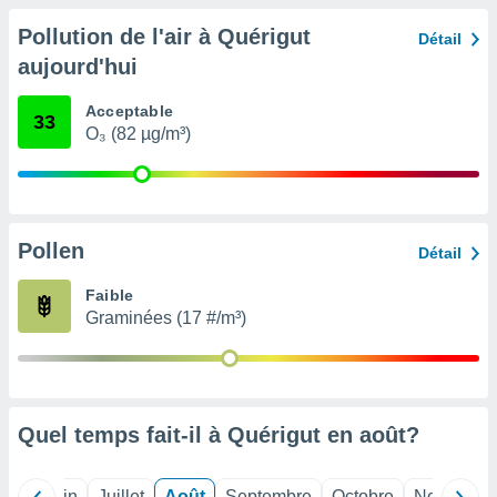
nées
Pollution de l'air à Quérigut
lles sur
Détail
d'un
aujourd'hui
égitime,
vous
Acceptable
vous
33
O₃ (82 µg/m³)
 Pour ce
ous
etirer
ement
 opposer
Pollen
Détail
ement
nées à
Faible
ment en
Graminées (17 #/m³)
 sur «
res
» ou
e
que de
kies
Quel temps fait-il à Quérigut en
août
?
ite web.
t nos
Mai
Juin
Juillet
Août
Septembre
Octobre
Novembre