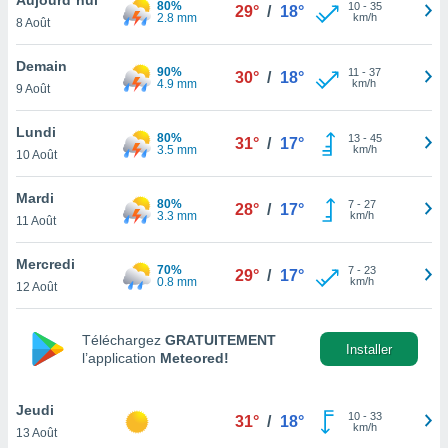
80%
n «
10
-
35
29°
/
18°
2.8 mm
km/h
8 Août
 et
r »,
cédez au
Demain
90%
11
-
37
30°
/
18°
 et vous
4.9 mm
km/h
9 Août
z
ation de
Lundi
80%
13
-
45
31°
/
17°
3.5 mm
km/h
10 Août
qu'ils
 nous ou
aires,
Mardi
80%
7
-
27
28°
/
17°
3.3 mm
km/h
11 Août
nt de
t
Mercredi
70%
7
-
23
er le
29°
/
17°
0.8 mm
km/h
12 Août
ement
te, ainsi
Téléchargez
GRATUITEMENT
per un
Installer
l’application
Meteored!
écifique
us
de la
Jeudi
10
-
33
31°
/
18°
 et du
km/h
13 Août