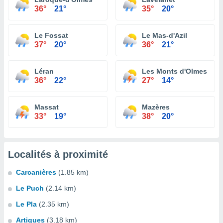
36°
21°
35°
20°
Le Fossat
Le Mas-d'Azil
37°
20°
36°
21°
Léran
Les Monts d'Olmes
36°
22°
27°
14°
Massat
Mazères
33°
19°
38°
20°
Localités à proximité
Carcanières
(1.85 km)
Le Puch
(2.14 km)
Le Pla
(2.35 km)
Artigues
(3.18 km)