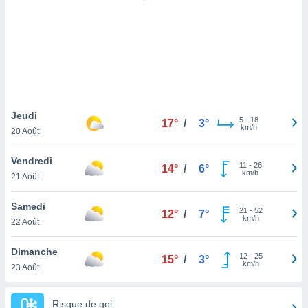
logies
e
s
tez pas
ation de
, vous
z à
à notre
Jeudi
5
-
18
17°
/
3°
km/h
20 Août
.com.
 cas,
Vendredi
11
-
26
us
14°
/
6°
km/h
21 Août
ns que
s
Samedi
21
-
52
12°
/
7°
ires
km/h
22 Août
urer la
on sur le
Dimanche
12
-
25
 seront
15°
/
3°
km/h
23 Août
, et que
ies ne
as
Risque de gel