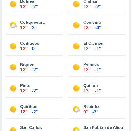
Bulnes
Chillán
13°
-2°
12°
-2°
Cobquecura
Coelemu
12°
3°
13°
-4°
Coihueco
El Carmen
13°
0°
12°
-1°
Niquen
Pemuco
13°
-2°
12°
-1°
Pinto
Quillón
12°
-2°
13°
-1°
Quirihue
Recinto
12°
-2°
9°
-7°
San Carlos
San Fabián de Alico