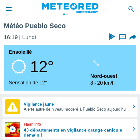
Météo Pueblo Seco
e
ntialité
16:19
Lundi
...
enu de
o.com
Ensoleillé
o.com) a
12°
aré par
onnels
Nord-ouest
arantir
Sensation de 12°
8
20 km/h
té des
ions
. Vous
accéder
Vigilance jaune
e en
Alerte autre de niveau modéré à Pueblo Seco aujourd’hui
 les
Flash info
s :
43 départements en vigilance orange canicule
demain !
r les