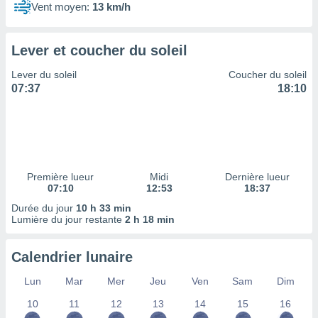
ires
Vent moyen:
13 km/h
ons le
ent des
es
Lever et coucher du soleil
 :
et/ou
Lever du soleil
Coucher du soleil
 à des
07:37
18:10
ions sur
eil,
des
limitées
nner la
Première lueur
Midi
Dernière lueur
, créer
07:10
12:53
18:37
ils pour
Durée du jour
10 h 33 min
ité
Lumière du jour restante
2 h 18 min
lisée,
des
our
Calendrier lunaire
nner des
és
Lun
Mar
Mer
Jeu
Ven
Sam
Dim
lisées,
s profils
10
11
12
13
14
15
16
enus