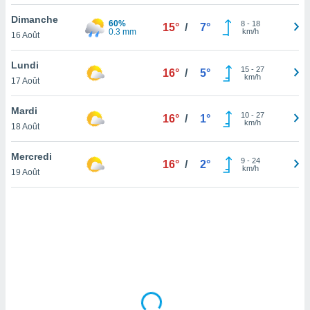
lisé en
Dimanche
 de
60%
8
-
18
15°
/
7°
0.3 mm
km/h
16 Août
. Vous
rouver
Lundi
15
-
27
16°
/
5°
ations
km/h
17 Août
re
que de
Mardi
kies
10
-
27
16°
/
1°
km/h
18 Août
r votre
ement à
ment en
Mercredi
9
-
24
16°
/
2°
sur le
km/h
19 Août
res des
kies
le au
page de
te web.
MENT,
 les