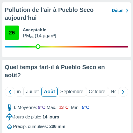
nées
Pollution de l'air à Pueblo Seco
lles sur
Détail
d'un
aujourd'hui
égitime,
vous
Acceptable
vous
26
PM₂₅ (14 µg/m³)
 Pour ce
ous
etirer
ement
 opposer
Quel temps fait-il à Pueblo Seco en
ement
août
?
nées à
ment en
 sur «
Mai
Juin
Juillet
Août
Septembre
Octobre
Novembre
res
» ou
e
que de
T. Moyenne:
9°C
Max.:
13°C
Mín:
5°C
kies
ite web.
Jours de pluie:
14
jours
Précip. cumulées:
206 mm
t nos