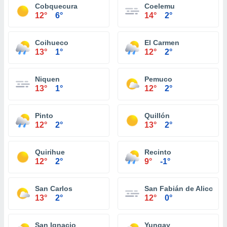
Cobquecura
Coelemu
12°
6°
14°
2°
Coihueco
El Carmen
13°
1°
12°
2°
Niquen
Pemuco
13°
1°
12°
2°
Pinto
Quillón
12°
2°
13°
2°
Quirihue
Recinto
12°
2°
9°
-1°
San Carlos
San Fabián de Alico
13°
2°
12°
0°
San Ignacio
Yungay