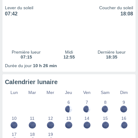
ires
ons le
Lever du soleil
Coucher du soleil
ent des
07:42
18:08
es
 :
et/ou
 à des
ions sur
eil,
Première lueur
Midi
Dernière lueur
des
07:15
12:55
18:35
limitées
Durée du jour
10 h 26 min
nner la
, créer
Calendrier lunaire
ils pour
ité
Lun
Mar
Mer
Jeu
Ven
Sam
Dim
lisée,
6
7
8
9
des
our
nner des
10
11
12
13
14
15
16
és
lisées,
s profils
17
18
19
enus