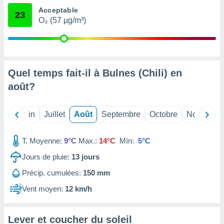
nées
Acceptable
23
lles sur
O₃ (57 µg/m³)
d'un
égitime,
vous
vous
 Pour ce
Quel temps fait-il à Bulnes (Chili) en
ous
etirer
août
?
ement
 opposer
Mai
Juin
Juillet
Août
Septembre
Octobre
Novembre
ement
nées à
ment en
T. Moyenne:
9°C
Max.:
14°C
Mín:
5°C
 sur «
Jours de pluie:
13
jours
res
» ou
e
Précip. cumulées:
150 mm
que de
kies
Vent moyen:
12 km/h
ite web.
t nos
Lever et coucher du soleil