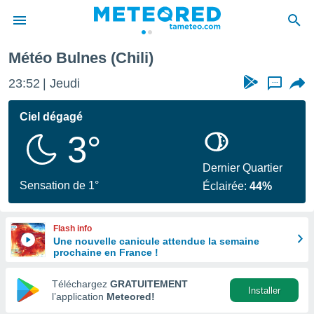
Météo Bulnes (Chili)
e
ntialité
23:52
Jeudi
...
enu de
o.com
Ciel dégagé
o.com) a
3°
aré par
onnels
Dernier Quartier
arantir
Sensation de 1°
Éclairée:
44%
té des
ions
. Vous
Flash info
accéder
Une nouvelle canicule attendue la semaine
e en
prochaine en France !
 les
Téléchargez
GRATUITEMENT
s :
Installer
l’application
Meteored!
r les