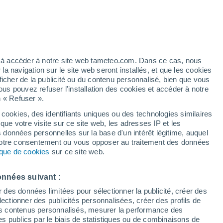
Vigilance jaune
Alerte autre de niveau modéré à
Pinto aujourd’hui
artier
3%
ez à accéder à notre site web tameteo.com. Dans ce cas, nous
 navigation sur le site web seront installés, et que les cookies
ficher de la publicité ou du contenu personnalisé, bien que vous
ous pouvez refuser l'installation des cookies et accéder à notre
n « Refuser ».
!
 cookies, des identifiants uniques ou des technologies similaires
que votre visite sur ce site web, les adresses IP et les
 de couverture nuageuse
Radar de pluie
Satellites
Modèles
s données personnelles sur la base d'un intérêt légitime, auquel
 votre consentement ou vous opposer au traitement des données
tique de cookies
sur ce site web.
ercredi
Jeudi
Vendredi
Samedi
onnées suivant :
12 Août
13 Août
14 Août
15 Août
r des données limitées pour sélectionner la publicité, créer des
sélectionner des publicités personnalisées, créer des profils de
 des contenus personnalisés, mesurer la performance des
s publics par le biais de statistiques ou de combinaisons de
90%
90%
80%