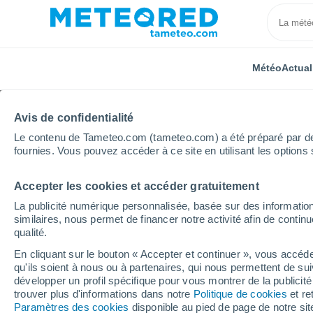
Météo
Actual
Avis de confidentialité
Le contenu de Tameteo.com (tameteo.com) a été préparé par des 
fournies. Vous pouvez accéder à ce site en utilisant les options 
Accepter les cookies et accéder gratuitement
Accueil
Chili
Ñuble
Pinto
La publicité numérique personnalisée, basée sur des information
similaires, nous permet de financer notre activité afin de conti
Météo Pinto (Chili)
qualité.
En cliquant sur le bouton « Accepter et continuer », vous accéde
05:02
Dimanche
qu'ils soient à nous ou à partenaires, qui nous permettent de sui
développer un profil spécifique pour vous montrer de la publicit
trouver plus d'informations dans notre
Politique de cookies
et re
Éclaircies
Paramètres des cookies
disponible au pied de page de notre si