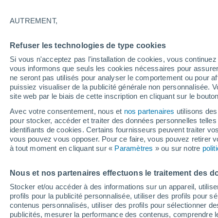
-1°
AUTREMENT,
Dernier Qu
Refuser les technologies de type cookies
Éclairée:
1
Sensation de -4°
Si vous n'acceptez pas l'installation de cookies, vous continu
vous informons que seuls les cookies nécessaires pour assurer la
ne seront pas utilisés pour analyser le comportement ou pour af
puissiez visualiser de la publicité générale non personnalisée. V
Flash info
site web par le biais de cette inscription en cliquant sur le bouto
Vigilance orange : alerte aux orages violents 
Avec votre consentement, nous et
nos partenaires
utilisons des
pour stocker, accéder et traiter des données personnelles telles 
Météo 1 - 7 jours
Heure par heure
Actualité
Carte
identifiants de cookies. Certains fournisseurs peuvent traiter vo
vous pouvez vous opposer. Pour ce faire, vous pouvez retirer
à tout moment en cliquant sur «
Paramètres
» ou sur notre
poli
Demain
Mardi
M
Aujourd´hui
Nous et nos partenaires effectuons le traitement des d
10 Août
11 Août
9 Août
Stocker et/ou accéder à des informations sur un appareil, utilise
profils pour la publicité personnalisée, utiliser des profils pour 
contenus personnalisés, utiliser des profils pour sélectionner
publicités, mesurer la performance des contenus, comprendre le