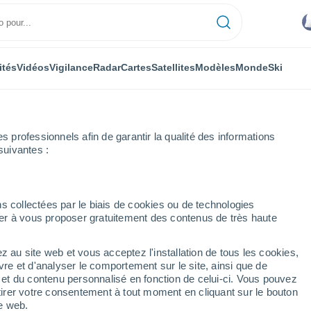
ités
Vidéos
Vigilance
Radar
Cartes
Satellites
Modèles
Monde
Ski
professionnels afin de garantir la qualité des informations
suivantes :
s collectées par le biais de cookies ou de technologies
nuer à vous proposer gratuitement des contenus de très haute
z au site web et vous acceptez l'installation de tous les cookies,
...
vre et d'analyser le comportement sur le site, ainsi que de
é et du contenu personnalisé en fonction de celui-ci. Vous pouvez
Heure par heure
tirer votre consentement à tout moment en cliquant sur le bouton
Intervalles nuageux dans les
te web.
prochaines heures