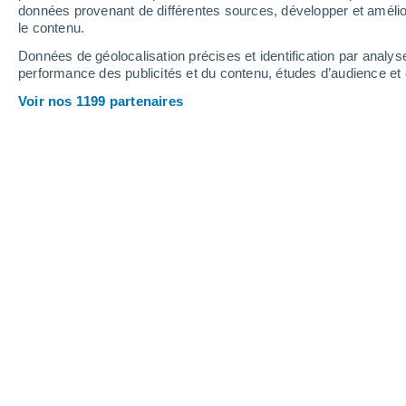
données provenant de différentes sources, développer et amélior
le contenu.
13°
/
1°
12°
/
0°
11°
/
-4°
Données de géolocalisation précises et identification par analys
performance des publicités et du contenu, études d’audience e
13
-
34
km/h
12
-
27
km/h
10
18
-
36
km/h
Voir nos 1199 partenaires
Météo Pinto aujourd´hui
, 9 août
Éclaircies
-1°
05:00
T. ressentie
-4°
Éclaircies
-2°
06:00
T. ressentie
-5°
Éclaircies
-3°
08:00
T. ressentie
-7°
Ensoleillé
7°
11:00
T. ressentie
6°