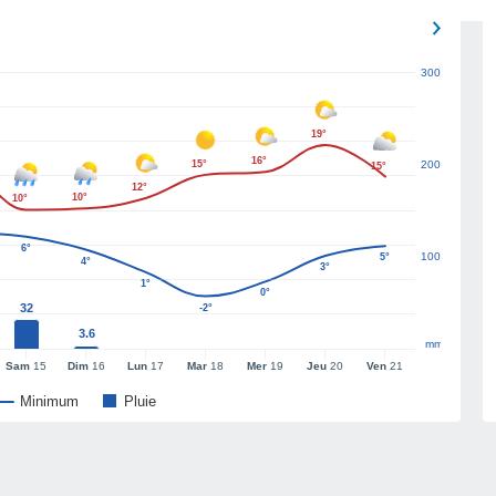
300
19°
16°
15°
200
15°
12°
10°
10°
6°
100
5°
4°
3°
1°
0°
32
-2°
3.6
mm
Sam
15
Dim
16
Lun
17
Mar
18
Mer
19
Jeu
20
Ven
21
Minimum
Pluie