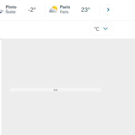
Pinto
Paris
Montpelli
-2°
23°
Ñuble
Paris
Hérault
°C