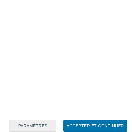
Calendrier lunaire
Lun
Mar
Mer
Jeu
Ven
Sam
Dim
9
10
11
12
13
14
15
16
17
18
19
20
21
22
PARAMÈTRES
ACCEPTER ET CONTINUER