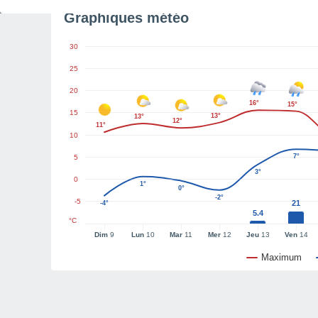
Graphiques météo
30
25
20
16°
15°
15
13°
13°
12°
11°
10
7°
5
3°
0
1°
0°
-2°
-5
21
-4°
5.4
°C
Dim
9
Lun
10
Mar
11
Mer
12
Jeu
13
Ven
14
Maximum