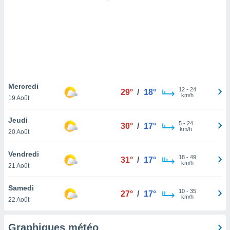
logies
e
s
tez pas
ation de
, vous
z à
à notre
Mercredi
12
-
24
29°
/
18°
km/h
19 Août
.com.
 cas,
Jeudi
5
-
24
us
30°
/
17°
km/h
20 Août
ns que
s
Vendredi
18
-
49
31°
/
17°
ires
km/h
21 Août
urer la
on sur le
Samedi
10
-
35
 seront
27°
/
17°
km/h
22 Août
, et que
ies ne
as
Graphiques météo