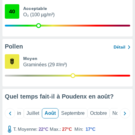
nées
Acceptable
lles sur
40
O₃ (100 µg/m³)
d'un
égitime,
vous
vous
 Pour ce
ous
Pollen
Détail
etirer
Moyen
ement
Graminées (29 #/m³)
 opposer
ement
nées à
ment en
 sur «
res
» ou
Quel temps fait-il à Poudenx en
août
?
e
que de
kies
Mai
Juin
Juillet
Août
Septembre
Octobre
Novembre
ite web.
T. Moyenne:
22°C
Max.:
27°C
Mín:
17°C
t nos