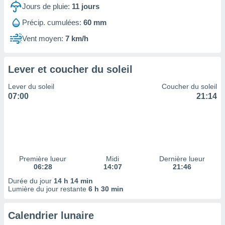
ires
Jours de pluie:
11
jours
ons le
ent des
Précip. cumulées:
60 mm
es
Vent moyen:
7 km/h
 :
et/ou
 à des
Lever et coucher du soleil
ions sur
eil,
Lever du soleil
Coucher du soleil
des
07:00
21:14
limitées
nner la
, créer
ils pour
ité
lisée,
Première lueur
Midi
Dernière lueur
06:28
14:07
21:46
des
our
Durée du jour
14 h 14 min
nner des
Lumière du jour restante
6 h 30 min
és
lisées,
Calendrier lunaire
s profils
enus