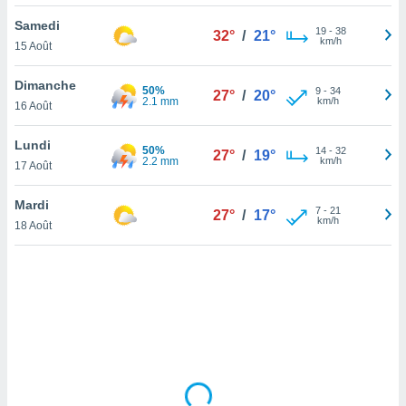
lisé en
Samedi
 de
19
-
38
32°
/
21°
km/h
15 Août
. Vous
rouver
Dimanche
50%
9
-
34
27°
/
20°
ations
2.1 mm
km/h
16 Août
re
que de
Lundi
50%
kies
14
-
32
27°
/
19°
2.2 mm
km/h
17 Août
r votre
ement à
ment en
Mardi
7
-
21
27°
/
17°
sur le
km/h
18 Août
res des
kies
le au
page de
te web.
MENT,
 les