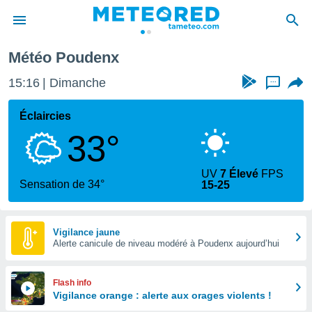
Météo Poudenx
e
ntialité
15:16
Dimanche
...
enu de
o.com
Éclaircies
o.com) a
33°
aré par
onnels
UV
7 Élevé
FPS
arantir
Sensation de 34°
15-25
té des
ions
. Vous
accéder
Vigilance jaune
e en
Alerte canicule de niveau modéré à Poudenx aujourd’hui
 les
s :
Flash info
Vigilance orange : alerte aux orages violents !
r les