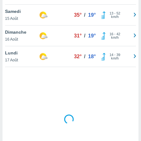
lisé en
 de
Samedi
13
-
52
35°
/
19°
. Vous
km/h
15 Août
rouver
Dimanche
16
-
42
ations
31°
/
19°
km/h
16 Août
re
que de
kies
Lundi
14
-
39
32°
/
18°
r votre
km/h
17 Août
ement à
ment en
sur le
res des
kies
le au
page de
te web.
MENT,
 les