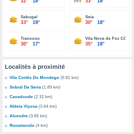
32°
18°
33°
18°
Sabugal
Seia
33°
19°
30°
18°
Trancoso
Vila Nova de Foz Côa
30°
17°
35°
18°
Localités à proximité
Vila Cortês Do Mondego
(0.81 km)
Sobral Da Serra
(1.89 km)
Cavadoude
(2.32 km)
Aldeia Viçosa
(3.64 km)
Alvendre
(3.65 km)
Rocamondo
(4 km)