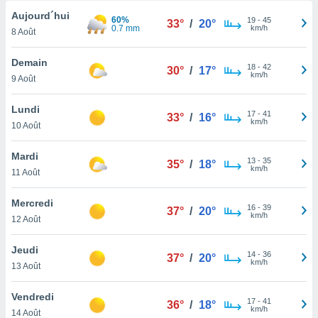
n «
Aujourd´hui
 et
60%
19
-
45
33°
/
20°
0.7 mm
km/h
r »,
8 Août
cédez au
 et vous
Demain
18
-
42
30°
/
17°
z
km/h
9 Août
ation de
Lundi
qu'ils
17
-
41
33°
/
16°
km/h
10 Août
 nous ou
aires,
Mardi
13
-
35
35°
/
18°
nt de
km/h
11 Août
t
er le
Mercredi
ement
16
-
39
37°
/
20°
km/h
12 Août
te, ainsi
per un
Jeudi
14
-
36
37°
/
20°
écifique
km/h
13 Août
us
de la
Vendredi
 et du
17
-
41
36°
/
18°
km/h
14 Août