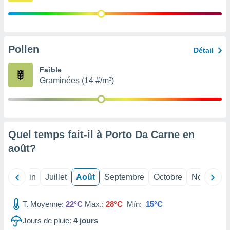
nées
lles sur
d'un
égitime,
vous
Pollen
Détail
vous
 Pour ce
Faible
ous
Graminées (14 #/m³)
etirer
ement
 opposer
ement
nées à
Quel temps fait-il à Porto Da Carne en
ment en
août
?
 sur «
res
» ou
e
Mai
Juin
Juillet
Août
Septembre
Octobre
Novembre
que de
kies
ite web.
T. Moyenne:
22°C
Max.:
28°C
Mín:
15°C
Jours de pluie:
4
jours
t nos