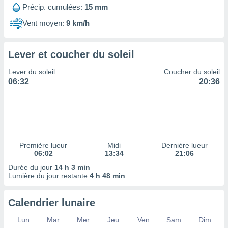
ires
Précip. cumulées:
15 mm
ons le
ent des
Vent moyen:
9 km/h
es
 :
Lever et coucher du soleil
et/ou
 à des
Lever du soleil
Coucher du soleil
ions sur
06:32
20:36
eil,
des
limitées
nner la
, créer
ils pour
Première lueur
Midi
Dernière lueur
ité
06:02
13:34
21:06
lisée,
Durée du jour
14 h 3 min
des
Lumière du jour restante
4 h 48 min
our
nner des
és
Calendrier lunaire
lisées,
s profils
Lun
Mar
Mer
Jeu
Ven
Sam
Dim
enus