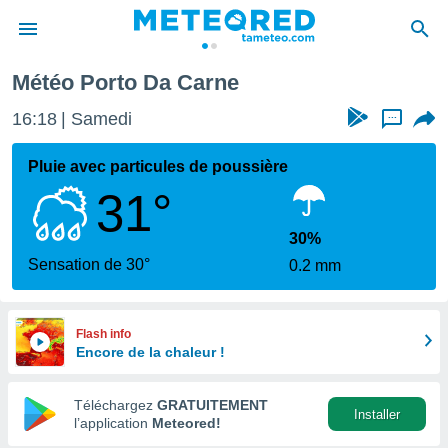
Météo Porto Da Carne
e
ntialité
16:18
Samedi
...
enu de
o.com
Pluie avec particules de poussière
o.com) a
31°
aré par
onnels
30%
arantir
Sensation de 30°
0.2 mm
té des
ions
. Vous
accéder
Flash info
e en
Encore de la chaleur !
 les
Téléchargez
GRATUITEMENT
s :
Installer
l’application
Meteored!
r les