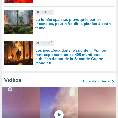
lisé en
 de
ACTUALITÉ
. Vous
rouver
La fumée épaisse, provoquée par les
incendies, peut refroidir la planète à court
terme
ations
re
que de
ACTUALITÉ
kies
r votre
Les mégafeux dans le sud de la France
ement à
font exploser plus de 400 munitions
oubliées datant de la Seconde Guerre
ment en
mondiale
sur le
res des
kies
Vidéos
Plus de vidéos
le au
page de
te web.
MENT,
 les