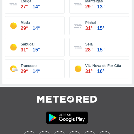
Loriga
Manteigas
27°
14°
29°
13°
tre
ement,
Meda
Pinhel
enaires
29°
14°
31°
15°
s des
 des
nts
Sabugal
Seia
 ou des
31°
15°
28°
15°
gies
es pour
 accéder
Trancoso
Vila Nova de Foz Côa
r des
29°
14°
31°
16°
lles
ue votre
r ce site
 IP et
ifiants
es.
eurs
traiter