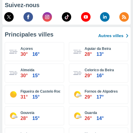
pour
Suivez-nous
 le
ement
afficher
licité ou
enu
Principales villes
lisé,
Autres villes
e vous
Açores
Aguiar da Beira
r de la
30°
16°
28°
13°
 non
lisée.
Almeida
Celorico da Beira
uvez
30°
15°
29°
16°
ation des
et
Figueira de Castelo Rodrigo
Fornos de Algodres
à notre
31°
15°
29°
17°
 par le
 cette
Gouveia
Guarda
ion en
28°
15°
26°
14°
sur le
«
».