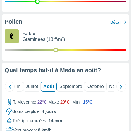
nées
lles sur
d'un
égitime,
Pollen
Détail
vous
vous
Faible
 Pour ce
Graminées (13 #/m³)
ous
etirer
ement
 opposer
Quel temps fait-il à Meda en
août
?
ement
nées à
ment en
Mai
Juin
Juillet
Août
Septembre
Octobre
Novembre
 sur «
res
» ou
e
T. Moyenne:
22°C
Max.:
29°C
Mín:
15°C
que de
kies
Jours de pluie:
4
jours
ite web.
Précip. cumulées:
14 mm
t nos
Vent moyen:
8 km/h