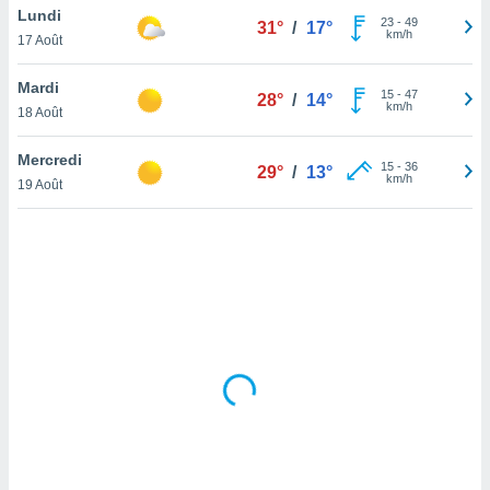
Lundi
lisé en
23
-
49
31°
/
17°
km/h
 de
17 Août
. Vous
rouver
Mardi
15
-
47
28°
/
14°
km/h
18 Août
ations
re
Mercredi
que de
15
-
36
29°
/
13°
km/h
kies
19 Août
r votre
ement à
ment en
sur le
res des
kies
le au
page de
te web.
MENT,
 les