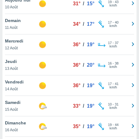
n «
19
-
43
31°
/
15°
km/h
10 Août
 et
r »,
cédez au
Demain
17
-
40
34°
/
17°
 et vous
km/h
11 Août
z
ation de
Mercredi
17
-
37
36°
/
19°
km/h
12 Août
qu'ils
 nous ou
aires,
Jeudi
16
-
38
36°
/
20°
km/h
13 Août
nt de
t
Vendredi
17
-
41
er le
36°
/
19°
km/h
14 Août
ement
te, ainsi
Samedi
10
-
31
33°
/
19°
km/h
per un
15 Août
écifique
us
Dimanche
19
-
44
de la
35°
/
19°
km/h
16 Août
 et du