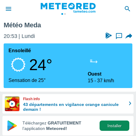
Météo Meda
e
ntialité
20:53
Lundi
...
enu de
o.com
Ensoleillé
o.com) a
24°
aré par
onnels
Ouest
arantir
Sensation de 25°
15
37 km/h
té des
ions
. Vous
Flash info
accéder
43 départements en vigilance orange canicule
e en
demain !
 les
Téléchargez
GRATUITEMENT
s :
Installer
l’application
Meteored!
r les