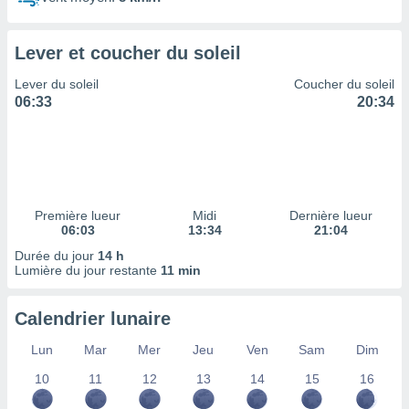
ires
ons le
ent des
Lever et coucher du soleil
es
 :
Lever du soleil
Coucher du soleil
et/ou
06:33
20:34
 à des
ions sur
eil,
des
limitées
Première lueur
Midi
Dernière lueur
nner la
06:03
13:34
21:04
, créer
ils pour
Durée du jour
14 h
ité
Lumière du jour restante
11 min
lisée,
des
Calendrier lunaire
our
nner des
Lun
Mar
Mer
Jeu
Ven
Sam
Dim
és
lisées,
10
11
12
13
14
15
16
s profils
enus