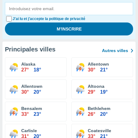
J'ai lu et j'accepte la politique de privacité
Principales villes
Autres villes
Alaska
Allentown
27°
18°
30°
21°
Allentown
Altoona
30°
20°
29°
19°
Bensalem
Bethlehem
33°
23°
26°
20°
Carlisle
Coatesville
31°
20°
33°
21°