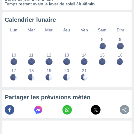
ires
Temps restant avant le lever de soleil
3h 48min
ons le
ent des
es
Calendrier lunaire
 :
Lun
Mar
Mer
Jeu
Ven
Sam
Dim
et/ou
 à des
8
9
ions sur
eil,
des
10
11
12
13
14
15
16
limitées
17
18
19
20
21
nner la
, créer
ils pour
ité
lisée,
Partager les prévisions météo
des
our
nner des
és
lisées,
s profils
enus