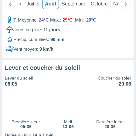
nées
Mai
Juin
Juillet
Août
Septembre
Octobre
Novembre
lles sur
d'un
T. Moyenne:
24°C
Max.:
29°C
Mín:
20°C
égitime,
vous
Jours de pluie:
11
jours
vous
 Pour ce
Précip. cumulées:
98 mm
ous
Vent moyen:
9 km/h
etirer
ement
Lever et coucher du soleil
 opposer
ement
Lever du soleil
Coucher du soleil
nées à
06:05
20:06
ment en
 sur «
res
» ou
e
que de
kies
ite web.
Première lueur
Midi
Dernière lueur
05:36
13:06
20:36
t nos
Durée du jour
14 h 1 min