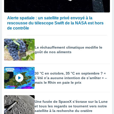
Alerte spatiale : un satellite privé envoyé à la
rescousse du télescope Swift de la NASA est hors
de contrôle
Le réchauffement climatique modifie le
goût de nos aliments
30 °C en octobre, 35 °C en septembre ? «
L’été n’a aucune intention de s’arrêter » –
mais le Rhin en paie le prix
Une fusée de SpaceX s’écrase sur la Lune
et tous les regards se tournent vers notre
satellite à la recherche du cratère