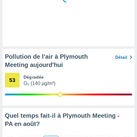
tre
ement,
enaires
s des
 des
nts
 ou des
gies
Pollution de l'air à Plymouth
Détail
es pour
Meeting aujourd'hui
 accéder
r des
Dégradée
53
lles
O₃ (140 µg/m³)
ue votre
r ce site
 IP et
ifiants
Quel temps fait-il à Plymouth Meeting -
es.
PA en
août
?
eurs
traiter