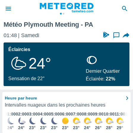
Météo Plymouth Meeting - PA
e
ntialité
01:48
Samedi
...
enu de
o.com
Éclaircies
o.com) a
24°
aré par
onnels
Dernier Quartier
arantir
Sensation de 22°
Éclairée:
22%
té des
ions
. Vous
Heure par heure
accéder
e en
Intervalles nuageux dans les prochaines heures
 les
01:00
02:00
03:00
04:00
05:00
06:00
07:00
08:00
09:00
10:00
11:00
12:
s :
24°
24°
23°
23°
23°
23°
23°
24°
26°
28°
29°
30
r les