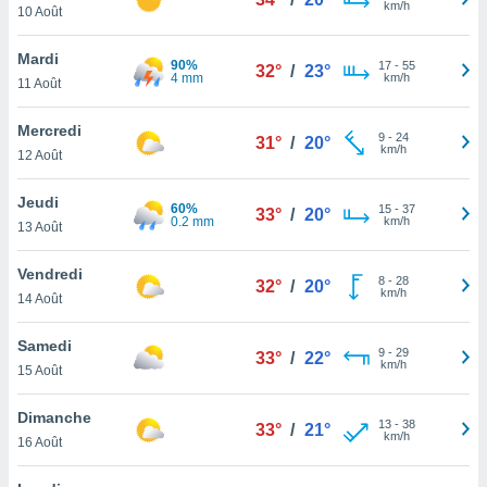
km/h
n «
10 Août
 et
r »,
Mardi
90%
17
-
55
cédez au
32°
/
23°
4 mm
km/h
11 Août
 et vous
z
Mercredi
ation de
9
-
24
31°
/
20°
km/h
12 Août
qu'ils
 nous ou
Jeudi
60%
15
-
37
33°
/
20°
aires,
0.2 mm
km/h
13 Août
nt de
Vendredi
t
8
-
28
32°
/
20°
km/h
er le
14 Août
ement
te, ainsi
Samedi
9
-
29
33°
/
22°
km/h
15 Août
per un
écifique
Dimanche
us
13
-
38
33°
/
21°
km/h
de la
16 Août
 et du