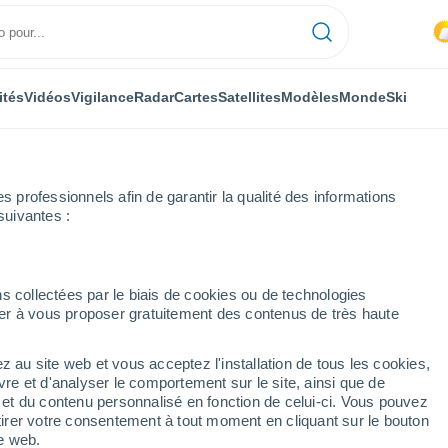
ités
Vidéos
Vigilance
Radar
Cartes
Satellites
Modèles
Monde
Ski
professionnels afin de garantir la qualité des informations
suivantes :
s collectées par le biais de cookies ou de technologies
nuer à vous proposer gratuitement des contenus de très haute
z au site web et vous acceptez l'installation de tous les cookies,
...
vre et d'analyser le comportement sur le site, ainsi que de
é et du contenu personnalisé en fonction de celui-ci. Vous pouvez
Heure par heure
tirer votre consentement à tout moment en cliquant sur le bouton
Intervalles nuageux dans les
te web.
prochaines heures