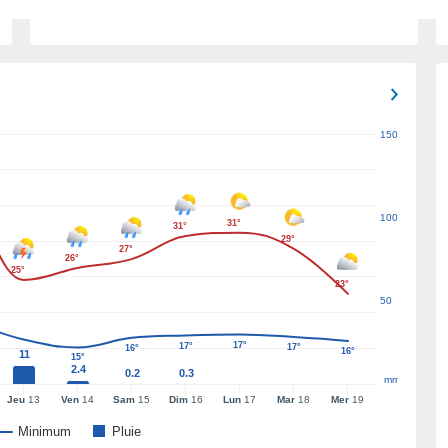
150
100
31°
31°
29°
27°
26°
25°
23°
50
17°
17°
17°
16°
16°
11
15°
2.4
0.2
0.3
mm
Jeu
13
Ven
14
Sam
15
Dim
16
Lun
17
Mar
18
Mer
19
Minimum
Pluie