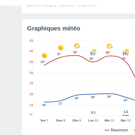
Lumière du jour restante
4 h 10 min
Graphiques météo
45
40
38°
38°
37°
35°
35°
35
33°
30
25
20
20°
20°
20°
19°
17°
15
16°
1.5
0.1
°C
Ven
7
Sam
8
Dim
9
Lun
10
Mar
11
Mer
12
Maximum