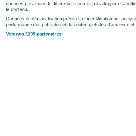
données provenant de différentes sources, développer et amélior
le contenu.
37°
/
17°
38°
/
20°
33°
/
16°
Données de géolocalisation précises et identification par analys
performance des publicités et du contenu, études d’audience e
19
-
37
km/h
23
-
40
km/h
18
22
-
37
km/h
Voir nos 1199 partenaires
Météo Pine Bluffs - WY aujourd´hui
, 
Éclaircies
33°
16:00
T. ressentie
31°
Éclaircies
32°
17:00
T. ressentie
30°
Ensoleillé
32°
18:00
T. ressentie
30°
Éclaircies
31°
19:00
T. ressentie
29°