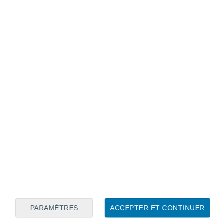
Calendrier lunaire
Lun
Mar
Mer
Jeu
Ven
Sam
Dim
7
8
9
10
11
12
13
14
15
16
17
18
19
20
PARAMÈTRES
ACCEPTER ET CONTINUER