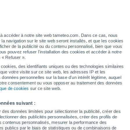
Les températures augmentent
Ce week-end
/h
ez à accéder à notre site web tameteo.com. Dans ce cas, nous
 navigation sur le site web seront installés, et que les cookies
ficher de la publicité ou du contenu personnalisé, bien que vous
ous pouvez refuser l'installation des cookies et accéder à notre
n « Refuser ».
de
 cookies, des identifiants uniques ou des technologies similaires
que votre visite sur ce site web, les adresses IP et les
 de couverture nuageuse
Radar de pluie
Satellites
Modèles
s données personnelles sur la base d'un intérêt légitime, auquel
 votre consentement ou vous opposer au traitement des données
tique de cookies
sur ce site web.
Lundi
Mardi
Mercredi
Jeudi
onnées suivant :
10 Août
11 Août
12 Août
13 Août
r des données limitées pour sélectionner la publicité, créer des
sélectionner des publicités personnalisées, créer des profils de
 des contenus personnalisés, mesurer la performance des
s publics par le biais de statistiques ou de combinaisons de
50%
70%
80%