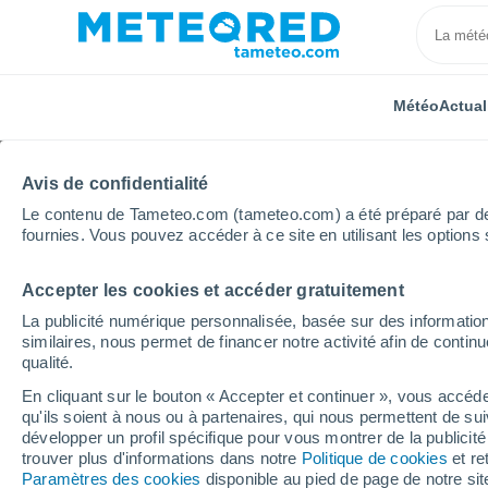
Météo
Actual
Avis de confidentialité
Le contenu de Tameteo.com (tameteo.com) a été préparé par des 
fournies. Vous pouvez accéder à ce site en utilisant les options 
Accepter les cookies et accéder gratuitement
Accueil
États-Unis
État du Wyoming
Pine Bluffs
La publicité numérique personnalisée, basée sur des information
similaires, nous permet de financer notre activité afin de conti
Météo Pine Bluffs - WY
qualité.
En cliquant sur le bouton « Accepter et continuer », vous accéde
16:25
Vendredi
qu'ils soient à nous ou à partenaires, qui nous permettent de sui
développer un profil spécifique pour vous montrer de la publicit
trouver plus d'informations dans notre
Politique de cookies
et re
Éclaircies
Paramètres des cookies
disponible au pied de page de notre si