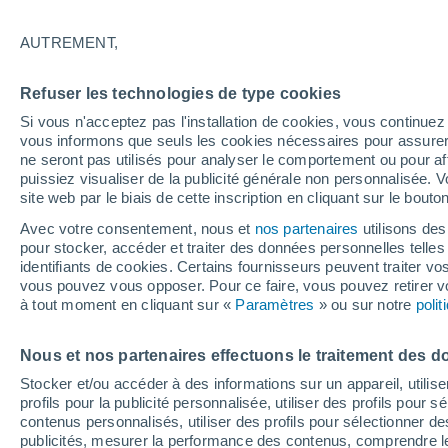
33°
AUTREMENT,
Sud-est
Refuser les technologies de type cookies
Sensation de 31°
19
-
37 km
Si vous n'acceptez pas l'installation de cookies, vous continu
vous informons que seuls les cookies nécessaires pour assurer la
ne seront pas utilisés pour analyser le comportement ou pour af
puissiez visualiser de la publicité générale non personnalisée. V
Actualité
site web par le biais de cette inscription en cliquant sur le bouto
Le réchauffement climatique modifie le goût 
nos aliments
Avec votre consentement, nous et
nos partenaires
utilisons des
pour stocker, accéder et traiter des données personnelles telles 
Météo 1 - 7 jours
Heure par heure
Actualité
Carte
identifiants de cookies. Certains fournisseurs peuvent traiter vo
vous pouvez vous opposer. Pour ce faire, vous pouvez retirer
à tout moment en cliquant sur «
Paramètres
» ou sur notre
poli
Demain
Dimanche
Aujourd´hui
Nous et nos partenaires effectuons le traitement des d
8 Août
9 Août
7 Août
Stocker et/ou accéder à des informations sur un appareil, utilise
profils pour la publicité personnalisée, utiliser des profils pour 
contenus personnalisés, utiliser des profils pour sélectionner
publicités, mesurer la performance des contenus, comprendre le