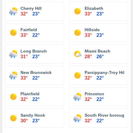
Cherry Hill
Elizabeth
32°
23°
33°
23°
Fairfield
Hillside
33°
22°
33°
23°
Long Branch
Miami Beach
31°
23°
28°
26°
New Brunswick
Parsippany-Troy Hills
33°
22°
32°
22°
Plainfield
Princeton
32°
22°
32°
22°
Sandy Hook
South River borough
30°
23°
32°
22°