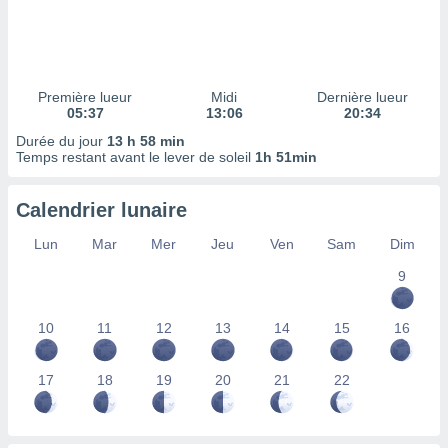
ires
ons le
ent des
es
 :
Première lueur
Midi
Dernière lueur
et/ou
05:37
13:06
20:34
 à des
Durée du jour
13 h 58 min
ions sur
Temps restant avant le lever de soleil
1h 51min
eil,
des
limitées
Calendrier lunaire
nner la
Lun
Mar
Mer
Jeu
Ven
Sam
Dim
, créer
ils pour
9
ité
lisée,
10
11
12
13
14
15
16
des
our
nner des
17
18
19
20
21
22
és
lisées,
s profils
enus