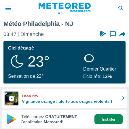
Météo Philadelphia - NJ
e
ntialité
03:47
Dimanche
...
enu de
o.com
Ciel dégagé
o.com) a
23°
aré par
onnels
Dernier Quartier
arantir
Sensation de 22°
Éclairée:
13%
té des
ions
. Vous
accéder
Flash info
e en
Vigilance orange : alerte aux orages violents !
 les
Téléchargez
GRATUITEMENT
s :
Installer
l’application
Meteored!
r les