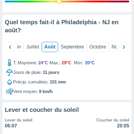
nées
lles sur
d'un
égitime,
Quel temps fait-il à Philadelphia - NJ en
vous
août
?
vous
 Pour ce
ous
Mai
Juin
Juillet
Août
Septembre
Octobre
Novembre
etirer
ement
T. Moyenne:
24°C
Max.:
29°C
Mín:
20°C
 opposer
ement
Jours de pluie:
11
jours
nées à
Précip. cumulées:
101 mm
ment en
 sur «
Vent moyen:
9 km/h
res
» ou
e
que de
Lever et coucher du soleil
kies
ite web.
Lever du soleil
Coucher du soleil
06:07
20:05
t nos