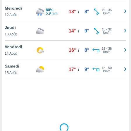
lisé en
Mercredi
 de
80%
19
-
35
13°
/
8°
5.9 mm
km/h
12 Août
. Vous
rouver
Jeudi
15
-
32
14°
/
9°
ations
km/h
13 Août
re
que de
Vendredi
kies
18
-
36
16°
/
8°
km/h
14 Août
r votre
ement à
ment en
Samedi
18
-
50
17°
/
9°
sur le
km/h
15 Août
res des
kies
le au
page de
te web.
MENT,
 les