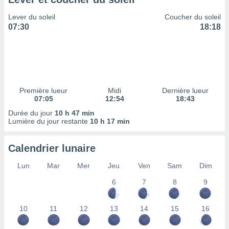
ires
ons le
Lever du soleil
Coucher du soleil
ent des
07:30
18:18
es
 :
et/ou
 à des
ions sur
eil,
Première lueur
Midi
Dernière lueur
des
07:05
12:54
18:43
limitées
Durée du jour
10 h 47 min
Lumière du jour restante
10 h 17 min
nner la
, créer
ils pour
Calendrier lunaire
ité
lisée,
Lun
Mar
Mer
Jeu
Ven
Sam
Dim
des
our
6
7
8
9
nner des
és
10
11
12
13
14
15
16
lisées,
s profils
enus