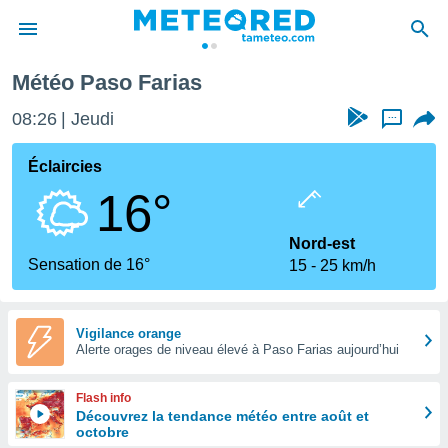
Météo Paso Farias
e
ntialité
08:26
Jeudi
...
enu de
o.com
Éclaircies
o.com) a
16°
aré par
onnels
Nord-est
arantir
Sensation de 16°
15
25 km/h
té des
ions
. Vous
accéder
Vigilance orange
e en
Alerte orages de niveau élevé à Paso Farias aujourd’hui
 les
Flash info
s :
Découvrez la tendance météo entre août et
octobre
r les