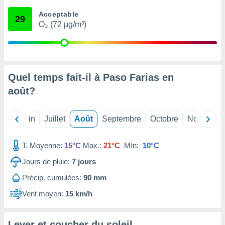
nées
Acceptable
lles sur
29
O₃ (72 µg/m³)
d'un
égitime,
vous
vous
 Pour ce
ous
Quel temps fait-il à Paso Farias en
etirer
août
?
ement
 opposer
Mai
Juin
Juillet
Août
Septembre
Octobre
Novembre
ement
nées à
ment en
T. Moyenne:
15°C
Max.:
21°C
Mín:
10°C
 sur «
res
» ou
Jours de pluie:
7
jours
e
Précip. cumulées:
90 mm
que de
kies
Vent moyen:
15 km/h
ite web.
t nos
Lever et coucher du soleil