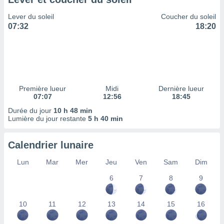
ires
ons le
Lever du soleil
Coucher du soleil
ent des
07:32
18:20
es
 :
et/ou
 à des
ions sur
eil,
Première lueur
Midi
Dernière lueur
des
07:07
12:56
18:45
limitées
Durée du jour
10 h 48 min
Lumière du jour restante
5 h 40 min
nner la
, créer
ils pour
Calendrier lunaire
ité
lisée,
Lun
Mar
Mer
Jeu
Ven
Sam
Dim
des
our
6
7
8
9
nner des
és
10
11
12
13
14
15
16
lisées,
s profils
enus