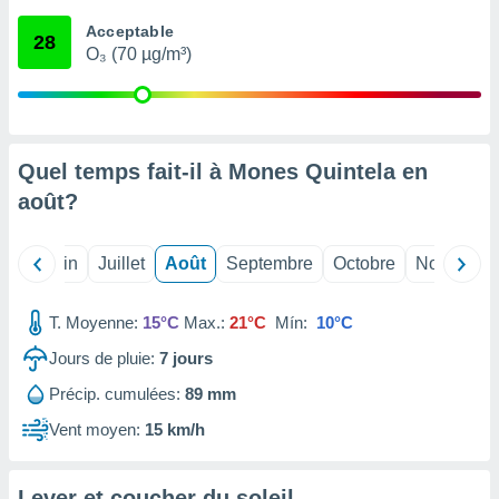
nées
Acceptable
lles sur
28
O₃ (70 µg/m³)
d'un
égitime,
vous
vous
 Pour ce
ous
Quel temps fait-il à Mones Quintela en
etirer
août
?
ement
 opposer
Mai
Juin
Juillet
Août
Septembre
Octobre
Novembre
ement
nées à
ment en
T. Moyenne:
15°C
Max.:
21°C
Mín:
10°C
 sur «
res
» ou
Jours de pluie:
7
jours
e
Précip. cumulées:
89 mm
que de
kies
Vent moyen:
15 km/h
ite web.
t nos
Lever et coucher du soleil