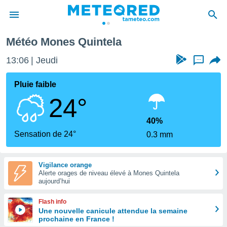
Météo Mones Quintela
e
ntialité
13:06
Jeudi
...
enu de
o.com
Pluie faible
o.com) a
24°
aré par
onnels
40%
arantir
Sensation de 24°
0.3 mm
té des
ions
. Vous
Vigilance orange
accéder
Alerte orages de niveau élevé à Mones Quintela
e en
aujourd’hui
 les
Flash info
s :
Une nouvelle canicule attendue la semaine
prochaine en France !
r les