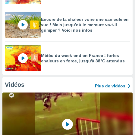
Encore de la chaleur voire une canicule en
vue ! Mais jusqu'où le mercure va-t-il
grimper ? Voici nos infos
Météo du week-end en France : fortes
chaleurs en force, jusqu'à 38°C attendus
Vidéos
Plus de vidéos