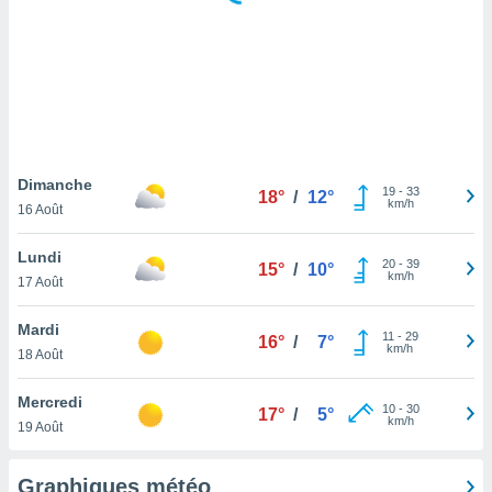
logies
e
s
tez pas
ation de
, vous
z à
à notre
Dimanche
19
-
33
18°
/
12°
km/h
16 Août
.com.
 cas,
Lundi
20
-
39
us
15°
/
10°
km/h
17 Août
ns que
s
Mardi
11
-
29
16°
/
7°
ires
km/h
18 Août
urer la
on sur le
Mercredi
10
-
30
 seront
17°
/
5°
km/h
19 Août
, et que
ies ne
as
Graphiques météo