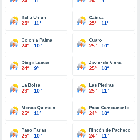
24°
11°
24°
9°
Bella Unión
Cainsa
25°
11°
25°
11°
Colonia Palma
Cuaro
24°
10°
25°
10°
Diego Lamas
Javier de Viana
24°
9°
25°
10°
La Bolsa
Las Piedras
23°
10°
25°
11°
Mones Quintela
Paso Campamento
25°
11°
24°
10°
Paso Farias
Rincón de Pacheco
25°
10°
24°
11°