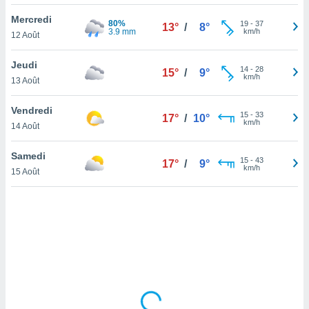
lisé en
Mercredi
 de
80%
19
-
37
13°
/
8°
3.9 mm
km/h
12 Août
. Vous
rouver
Jeudi
14
-
28
15°
/
9°
ations
km/h
13 Août
re
que de
Vendredi
kies
15
-
33
17°
/
10°
km/h
14 Août
r votre
ement à
ment en
Samedi
15
-
43
17°
/
9°
sur le
km/h
15 Août
res des
kies
le au
page de
te web.
MENT,
 les