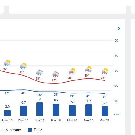
50
40
32°
30
31°
30°
29°
29°
29°
28°
20
25°
25°
25°
25°
24°
24°
24°
9
8.2
7.7
10
7.1
6.7
6.3
3.9
mm
Sam
15
Dim
16
Lun
17
Mar
18
Mer
19
Jeu
20
Ven
21
Minimum
Pluie