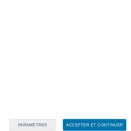
Calendrier lunaire
Lun
Mar
Mer
Jeu
Ven
Sam
Dim
9
10
11
12
13
14
15
16
17
18
19
20
21
22
PARAMÈTRES
ACCEPTER ET CONTINUER