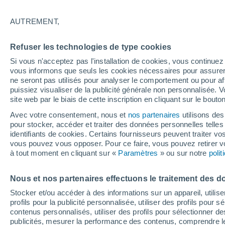
25°
AUTREMENT,
80%
Refuser les technologies de type cookies
Sensation de 25°
1.8 mm
Si vous n'acceptez pas l'installation de cookies, vous continu
vous informons que seuls les cookies nécessaires pour assurer la
ne seront pas utilisés pour analyser le comportement ou pour af
puissiez visualiser de la publicité générale non personnalisée. V
Flash info
site web par le biais de cette inscription en cliquant sur le bouto
Encore de la chaleur !
Avec votre consentement, nous et
nos partenaires
utilisons des
pour stocker, accéder et traiter des données personnelles telles 
Météo 1 - 7 jours
Heure par heure
Radar de pluie
identifiants de cookies. Certains fournisseurs peuvent traiter vo
vous pouvez vous opposer. Pour ce faire, vous pouvez retirer
à tout moment en cliquant sur «
Paramètres
» ou sur notre
poli
Demain
Mardi
M
Aujourd´hui
Nous et nos partenaires effectuons le traitement des d
10 Août
11 Août
9 Août
Stocker et/ou accéder à des informations sur un appareil, utilise
profils pour la publicité personnalisée, utiliser des profils pour 
contenus personnalisés, utiliser des profils pour sélectionner
publicités, mesurer la performance des contenus, comprendre le
90%
90%
90%