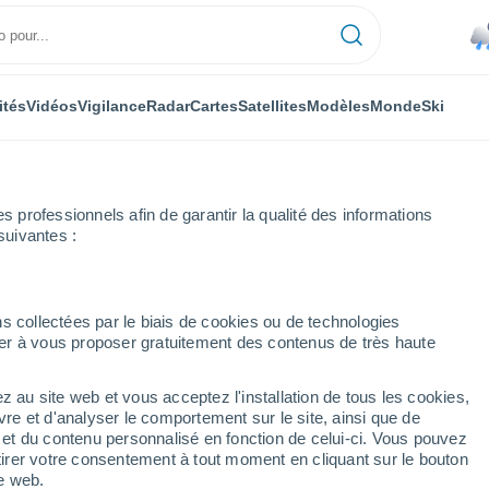
ités
Vidéos
Vigilance
Radar
Cartes
Satellites
Modèles
Monde
Ski
professionnels afin de garantir la qualité des informations
suivantes :
s collectées par le biais de cookies ou de technologies
nuer à vous proposer gratuitement des contenus de très haute
z au site web et vous acceptez l'installation de tous les cookies,
...
vre et d'analyser le comportement sur le site, ainsi que de
é et du contenu personnalisé en fonction de celui-ci. Vous pouvez
Heure par heure
tirer votre consentement à tout moment en cliquant sur le bouton
Pluie faible dans les prochaines
te web.
heures