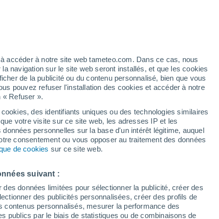
ez à accéder à notre site web tameteo.com. Dans ce cas, nous
 navigation sur le site web seront installés, et que les cookies
ficher de la publicité ou du contenu personnalisé, bien que vous
ous pouvez refuser l'installation des cookies et accéder à notre
n « Refuser ».
 cookies, des identifiants uniques ou des technologies similaires
que votre visite sur ce site web, les adresses IP et les
Actualité
Carte de pluie
Satellites
Modèles
s données personnelles sur la base d'un intérêt légitime, auquel
 votre consentement ou vous opposer au traitement des données
tique de cookies
sur ce site web.
ercredi
Jeudi
Vendredi
Samedi
onnées suivant :
12 Août
13 Août
14 Août
15 Août
r des données limitées pour sélectionner la publicité, créer des
sélectionner des publicités personnalisées, créer des profils de
 des contenus personnalisés, mesurer la performance des
s publics par le biais de statistiques ou de combinaisons de
90%
90%
90%
90%