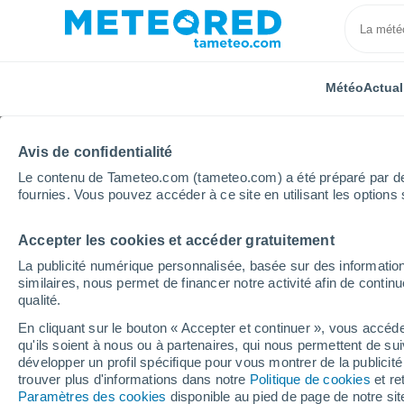
Météo
Actual
Avis de confidentialité
Le contenu de Tameteo.com (tameteo.com) a été préparé par des 
fournies. Vous pouvez accéder à ce site en utilisant les options 
Accepter les cookies et accéder gratuitement
Accueil
Inde
Tripura
Panisagar
La publicité numérique personnalisée, basée sur des information
similaires, nous permet de financer notre activité afin de conti
Météo Panisagar
qualité.
En cliquant sur le bouton « Accepter et continuer », vous accéde
01:10
Dimanche
qu'ils soient à nous ou à partenaires, qui nous permettent de sui
développer un profil spécifique pour vous montrer de la publicit
trouver plus d'informations dans notre
Politique de cookies
et re
Pluie faible
Paramètres des cookies
disponible au pied de page de notre si