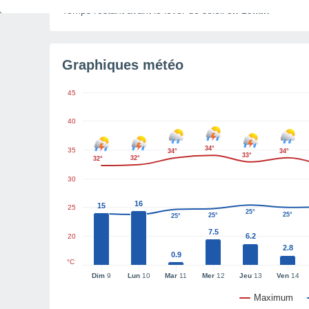
Temps restant avant le lever de soleil
3h 19min
Graphiques météo
45
40
34°
35
34°
34°
33°
32°
32°
30
16
15
25
25°
25°
25°
25°
24°
24°
7.5
6.2
20
2.8
0.9
°C
Dim
9
Lun
10
Mar
11
Mer
12
Jeu
13
Ven
14
Maximum