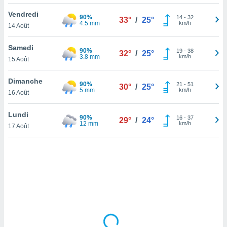
lisé en
Vendredi
 de
90%
14
-
32
33°
/
25°
4.5 mm
km/h
14 Août
. Vous
rouver
Samedi
90%
19
-
38
32°
/
25°
ations
3.8 mm
km/h
15 Août
re
que de
Dimanche
90%
kies
21
-
51
30°
/
25°
5 mm
km/h
16 Août
r votre
ement à
ment en
Lundi
90%
16
-
37
29°
/
24°
sur le
12 mm
km/h
17 Août
res des
kies
le au
page de
te web.
MENT,
 les