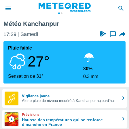
Météo Kanchanpur
e
ntialité
17:29
Samedi
...
enu de
o.com
Pluie faible
o.com) a
27°
aré par
onnels
30%
arantir
Sensation de 31°
0.3 mm
té des
ions
. Vous
accéder
Vigilance jaune
e en
Alerte pluie de niveau modéré à Kanchanpur aujourd’hui
 les
Prévisions
s :
Hausse des températures qui se renforce
dimanche en France
r les