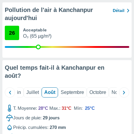
nées
Pollution de l'air à Kanchanpur
lles sur
Détail
d'un
aujourd'hui
égitime,
vous
Acceptable
vous
26
O₃ (65 µg/m³)
 Pour ce
ous
etirer
ement
 opposer
Quel temps fait-il à Kanchanpur en
ement
août
?
nées à
ment en
 sur «
Mai
Juin
Juillet
Août
Septembre
Octobre
Novembre
res
» ou
e
que de
T. Moyenne:
28°C
Max.:
31°C
Mín:
25°C
kies
ite web.
Jours de pluie:
29
jours
Précip. cumulées:
270 mm
t nos