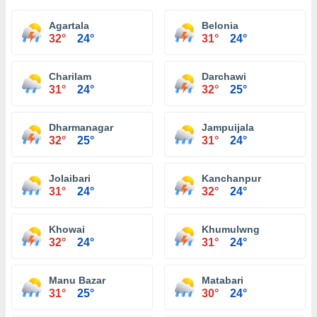
Agartala
Belonia
32°
24°
31°
24°
Charilam
Darchawi
31°
24°
32°
25°
Dharmanagar
Jampuijala
32°
25°
31°
24°
Jolaibari
Kanchanpur
31°
24°
32°
24°
Khowai
Khumulwng
32°
24°
31°
24°
Manu Bazar
Matabari
31°
25°
30°
24°