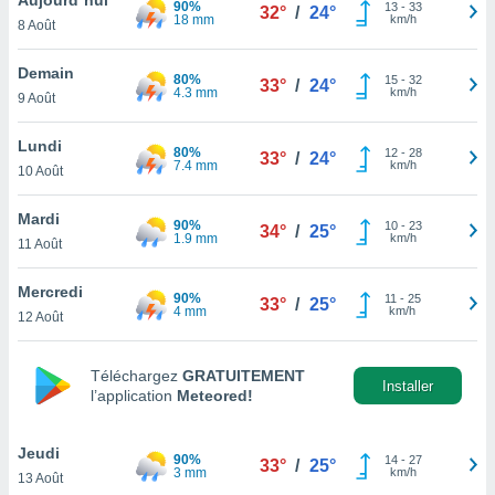
90%
n «
13
-
33
32°
/
24°
18 mm
km/h
8 Août
 et
r »,
cédez au
Demain
80%
15
-
32
33°
/
24°
 et vous
4.3 mm
km/h
9 Août
z
ation de
Lundi
80%
12
-
28
33°
/
24°
7.4 mm
km/h
10 Août
qu'ils
 nous ou
aires,
Mardi
90%
10
-
23
34°
/
25°
1.9 mm
km/h
11 Août
nt de
t
Mercredi
90%
11
-
25
er le
33°
/
25°
4 mm
km/h
12 Août
ement
te, ainsi
Téléchargez
GRATUITEMENT
per un
Installer
l’application
Meteored!
écifique
us
de la
Jeudi
90%
14
-
27
33°
/
25°
 et du
3 mm
km/h
13 Août