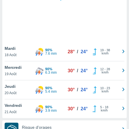
logies
e
s
tez pas
ation de
, vous
z à
à notre
Mardi
90%
19
-
38
28°
/
24°
7.6 mm
km/h
18 Août
.com.
 cas,
Mercredi
90%
12
-
28
us
30°
/
24°
6.3 mm
km/h
19 Août
ns que
s
Jeudi
90%
10
-
23
30°
/
24°
ires
5.4 mm
km/h
20 Août
urer la
on sur le
Vendredi
90%
5
-
18
 seront
30°
/
24°
3.9 mm
km/h
21 Août
, et que
ies ne
as
Risque d'orages