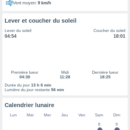
ires
Vent moyen:
9 km/h
ons le
ent des
es
Lever et coucher du soleil
 :
et/ou
Lever du soleil
Coucher du soleil
 à des
04:54
18:01
ions sur
eil,
des
limitées
nner la
Première lueur
Midi
Dernière lueur
, créer
04:30
11:28
18:25
ils pour
Durée du jour
13 h 6 min
ité
Lumière du jour restante
56 min
lisée,
des
our
Calendrier lunaire
nner des
és
Lun
Mar
Mer
Jeu
Ven
Sam
Dim
lisées,
s profils
8
9
enus