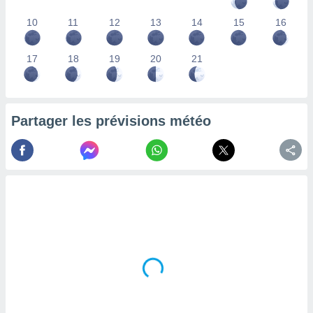
lisés,
10
11
12
13
14
15
16
des
our
nner des
17
18
19
20
21
s
lisés,
la
ance des
s,
Partager les prévisions météo
la
ance des
s,
dre les
par le
ques ou
inaisons
ées
nt de
tes
,
er et
r les