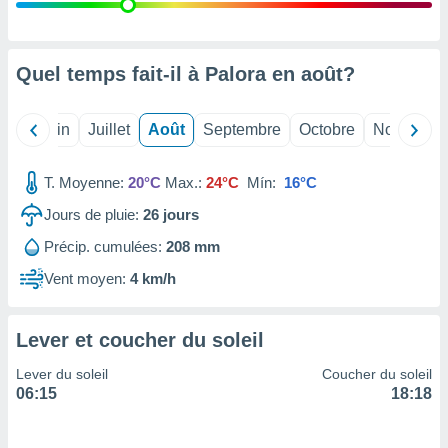
nées
lles sur
d'un
égitime,
Quel temps fait-il à Palora en
août
?
vous
vous
 Pour ce
Mai
Juin
Juillet
Août
Septembre
Octobre
Novembre
ous
etirer
T. Moyenne:
20°C
Max.:
24°C
Mín:
16°C
ement
Jours de pluie:
26
jours
 opposer
ement
Précip. cumulées:
208 mm
nées à
ment en
Vent moyen:
4 km/h
 sur «
res
» ou
e
Lever et coucher du soleil
que de
kies
Lever du soleil
Coucher du soleil
ite web.
06:15
18:18
t nos