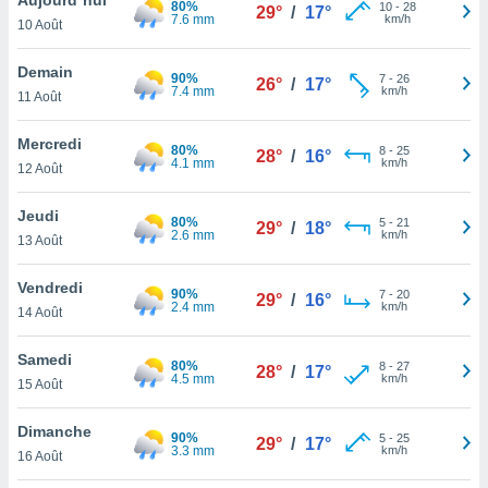
80%
n «
10
-
28
29°
/
17°
7.6 mm
km/h
10 Août
 et
r »,
cédez au
Demain
90%
7
-
26
26°
/
17°
 et vous
7.4 mm
km/h
11 Août
z
ation de
Mercredi
80%
8
-
25
28°
/
16°
4.1 mm
km/h
12 Août
qu'ils
 nous ou
aires,
Jeudi
80%
5
-
21
29°
/
18°
2.6 mm
km/h
13 Août
nt de
t
Vendredi
90%
7
-
20
er le
29°
/
16°
2.4 mm
km/h
14 Août
ement
te, ainsi
Samedi
80%
8
-
27
28°
/
17°
4.5 mm
km/h
per un
15 Août
écifique
us
Dimanche
90%
5
-
25
de la
29°
/
17°
3.3 mm
km/h
16 Août
 et du