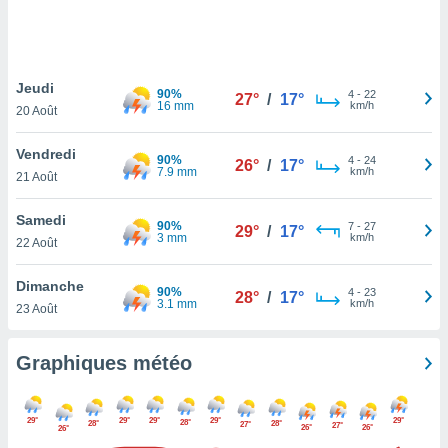
logies
e
s
Jeudi
tez pas
90%
4
-
22
27°
/
17°
16 mm
km/h
ation de
20 Août
, vous
z à
Vendredi
90%
4
-
24
26°
/
17°
à notre
7.9 mm
km/h
21 Août
.com.
Samedi
 cas,
90%
7
-
27
29°
/
17°
3 mm
km/h
us
22 Août
ns que
s
Dimanche
90%
4
-
23
28°
/
17°
3.1 mm
km/h
23 Août
ires
urer la
on sur le
Graphiques météo
 seront
, et que
ies ne
29°
29°
29°
29°
29°
28°
28°
28°
27°
27°
26°
26°
26°
as