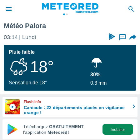
Météo Palora
e
ntialité
03:14
Lundi
...
enu de
o.com
Pluie faible
o.com) a
18°
aré par
onnels
30%
arantir
Sensation de 18°
0.3 mm
té des
ions
. Vous
Flash info
accéder
Canicule : 22 départements placés en vigilance
e en
orange !
 les
Téléchargez
GRATUITEMENT
s :
Installer
l’application
Meteored!
r les