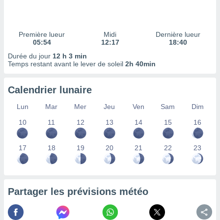
ires
ons le
ent des
es
Première lueur
Midi
Dernière lueur
 :
05:54
12:17
18:40
et/ou
Durée du jour
12 h 3 min
 à des
Temps restant avant le lever de soleil
2h 40min
ions sur
eil,
Calendrier lunaire
des
limitées
Lun
Mar
Mer
Jeu
Ven
Sam
Dim
nner la
10
11
12
13
14
15
16
, créer
ils pour
ité
17
18
19
20
21
22
23
lisée,
des
our
nner des
Partager les prévisions météo
és
lisées,
s profils
enus