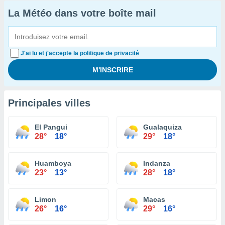
La Météo dans votre boîte mail
J'ai lu et j'accepte la politique de privacité
Principales villes
El Pangui
Gualaquiza
28°
18°
29°
18°
Huamboya
Indanza
23°
13°
28°
18°
Limon
Macas
26°
16°
29°
16°