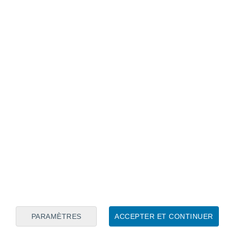
Calendrier lunaire
Lun
Mar
Mer
Jeu
Ven
Sam
Dim
6
7
8
9
10
11
12
13
14
15
16
17
18
19
PARAMÈTRES
ACCEPTER ET CONTINUER