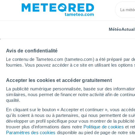
Météo
Actual
Avis de confidentialité
Le contenu de Tameteo.com (tameteo.com) a été préparé par des 
fournies. Vous pouvez accéder à ce site en utilisant les options 
Accepter les cookies et accéder gratuitement
Accueil
Équateur
Pastaza
Mera
La publicité numérique personnalisée, basée sur des information
similaires, nous permet de financer notre activité afin de conti
Météo Mera
qualité.
En cliquant sur le bouton « Accepter et continuer », vous accéde
22:23
Jeudi
qu'ils soient à nous ou à partenaires, qui nous permettent de sui
développer un profil spécifique pour vous montrer de la publicit
trouver plus d'informations dans notre
Politique de cookies
et re
Éclaircies
Paramètres des cookies
disponible au pied de page de notre si