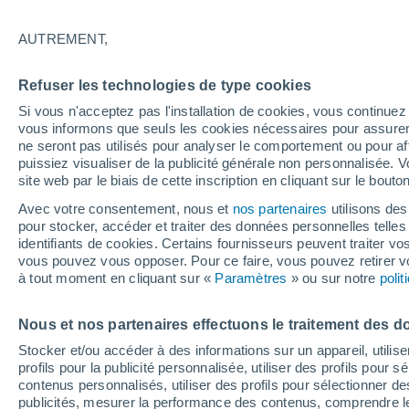
18°
AUTREMENT,
Dernier Qu
Refuser les technologies de type cookies
Éclairée:
4
Sensation de 18°
Si vous n'acceptez pas l'installation de cookies, vous continu
vous informons que seuls les cookies nécessaires pour assurer la
ne seront pas utilisés pour analyser le comportement ou pour af
puissiez visualiser de la publicité générale non personnalisée. V
Flash info
site web par le biais de cette inscription en cliquant sur le bouto
Une nouvelle canicule attendue la semaine
prochaine en France !
Avec votre consentement, nous et
nos partenaires
utilisons des
pour stocker, accéder et traiter des données personnelles telles 
Météo 1 - 7 jours
Heure par heure
Actualité
Carte 
identifiants de cookies. Certains fournisseurs peuvent traiter vo
vous pouvez vous opposer. Pour ce faire, vous pouvez retirer
à tout moment en cliquant sur «
Paramètres
» ou sur notre
poli
Demain
Samedi
D
Aujourd´hui
Nous et nos partenaires effectuons le traitement des d
7 Août
8 Août
6 Août
Stocker et/ou accéder à des informations sur un appareil, utilise
profils pour la publicité personnalisée, utiliser des profils pour 
contenus personnalisés, utiliser des profils pour sélectionner
publicités, mesurer la performance des contenus, comprendre le
90%
90%
80%