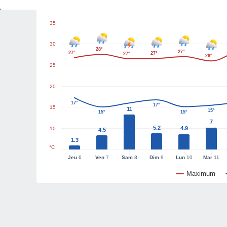
Graphiques météo
35
30
28°
27°
27°
27°
27°
26°
25
20
17°
17°
15
11
15°
15°
15°
7
5.2
4.9
10
4.5
1.3
°C
Jeu
6
Ven
7
Sam
8
Dim
9
Lun
10
Mar
11
Maximum