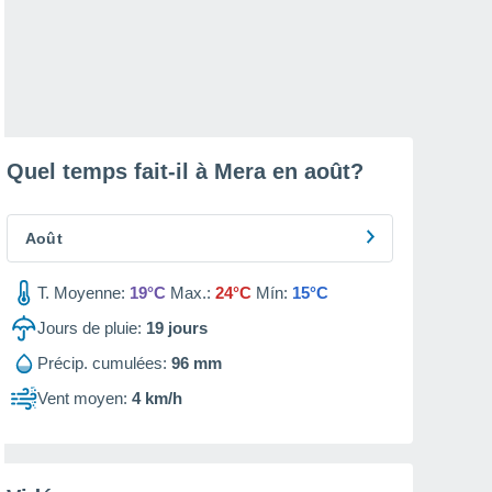
Quel temps fait-il à Mera en
août
?
Août
T. Moyenne:
19°C
Max.:
24°C
Mín:
15°C
Jours de pluie:
19
jours
Précip. cumulées:
96 mm
Vent moyen:
4 km/h