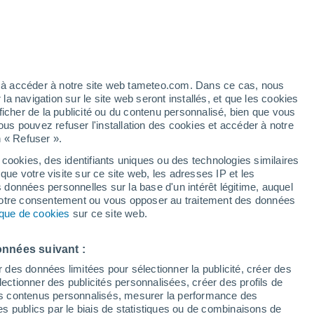
Vigilance jaune
Alerte canicule de niveau modéré à
Mera aujourd’hui
artier
3%
ez à accéder à notre site web tameteo.com. Dans ce cas, nous
 navigation sur le site web seront installés, et que les cookies
ficher de la publicité ou du contenu personnalisé, bien que vous
ous pouvez refuser l'installation des cookies et accéder à notre
n « Refuser ».
 cookies, des identifiants uniques ou des technologies similaires
que votre visite sur ce site web, les adresses IP et les
de pluie
Radar de pluie
Satellites
Modèles
s données personnelles sur la base d'un intérêt légitime, auquel
 votre consentement ou vous opposer au traitement des données
tique de cookies
sur ce site web.
imanche
Lundi
Mardi
Mercredi
onnées suivant :
9 Août
10 Août
11 Août
12 Août
r des données limitées pour sélectionner la publicité, créer des
sélectionner des publicités personnalisées, créer des profils de
 des contenus personnalisés, mesurer la performance des
s publics par le biais de statistiques ou de combinaisons de
90%
90%
90%
90%