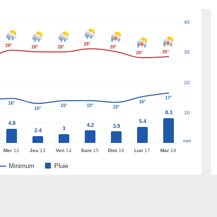
40
28°
28°
28°
28°
28°
26°
30
26°
20
17°
16°
16°
15°
15°
15°
15°
8.3
10
5.4
4.8
4.2
3.9
3
2.4
mm
Mer
12
Jeu
13
Ven
14
Sam
15
Dim
16
Lun
17
Mar
18
Minimum
Pluie