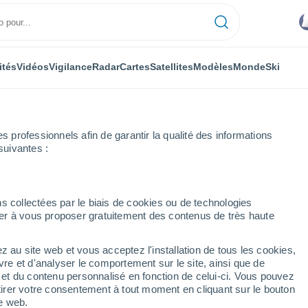
ités
Vidéos
Vigilance
Radar
Cartes
Satellites
Modèles
Monde
Ski
professionnels afin de garantir la qualité des informations
suivantes :
s collectées par le biais de cookies ou de technologies
nuer à vous proposer gratuitement des contenus de très haute
z au site web et vous acceptez l'installation de tous les cookies,
...
vre et d'analyser le comportement sur le site, ainsi que de
é et du contenu personnalisé en fonction de celui-ci. Vous pouvez
Heure par heure
tirer votre consentement à tout moment en cliquant sur le bouton
Pluie faible dans les prochaines
te web.
heures