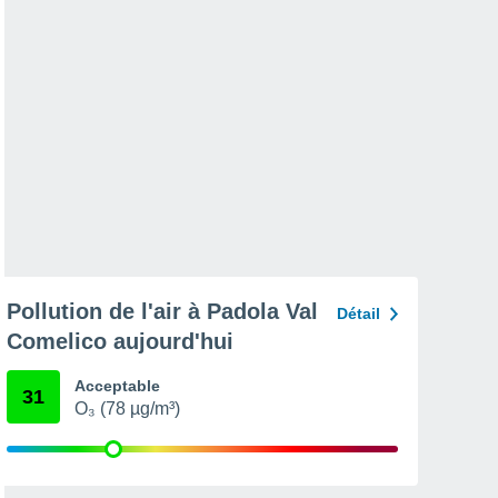
Pollution de l'air à Padola Val
Détail
Comelico aujourd'hui
Acceptable
31
O₃ (78 µg/m³)