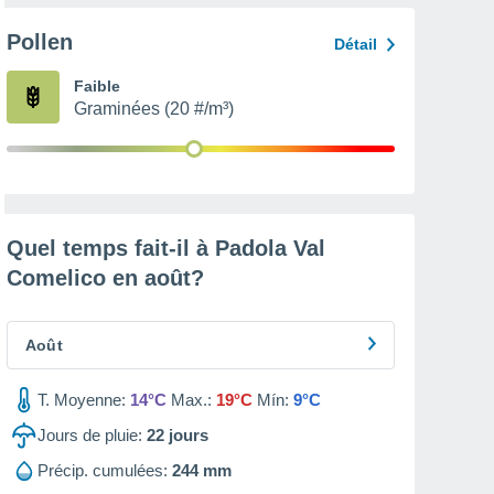
Pollen
Détail
Faible
Graminées (20 #/m³)
Quel temps fait-il à Padola Val
Comelico en
août
?
Août
T. Moyenne:
14°C
Max.:
19°C
Mín:
9°C
Jours de pluie:
22
jours
Précip. cumulées:
244 mm