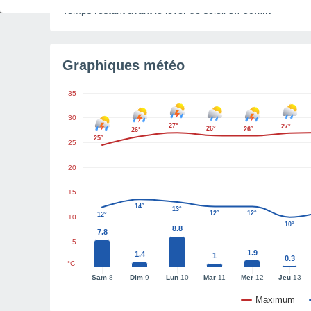
Temps restant avant le lever de soleil
3h 50min
Graphiques météo
35
30
27°
27°
26°
26°
26°
25°
25
20
15
14°
13°
12°
12°
12°
10
10°
8.8
7.8
5
1.9
1.4
1
0.3
°C
Sam
8
Dim
9
Lun
10
Mar
11
Mer
12
Jeu
13
Maximum