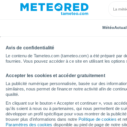
Météo
Actual
Avis de confidentialité
Le contenu de Tameteo.com (tameteo.com) a été préparé par des 
fournies. Vous pouvez accéder à ce site en utilisant les options 
Accepter les cookies et accéder gratuitement
Accueil
Italie
Province de Bellune
Padola Val C
La publicité numérique personnalisée, basée sur des information
similaires, nous permet de financer notre activité afin de conti
Météo Padola Val Come
qualité.
En cliquant sur le bouton « Accepter et continuer », vous accéde
01:35
Samedi
qu'ils soient à nous ou à partenaires, qui nous permettent de sui
développer un profil spécifique pour vous montrer de la publicit
trouver plus d'informations dans notre
Politique de cookies
et re
Pluie faible
Paramètres des cookies
disponible au pied de page de notre si