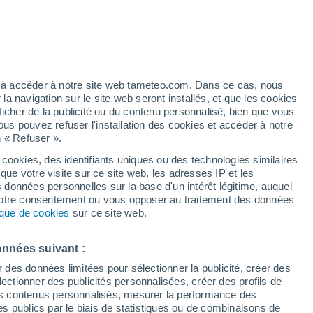
Bulletin enneigement
Pistes ouvertes
Remontées
- / 82
- / 33
Km skiables
Neige
ez à accéder à notre site web tameteo.com. Dans ce cas, nous
- / 116
-
 navigation sur le site web seront installés, et que les cookies
ficher de la publicité ou du contenu personnalisé, bien que vous
ous pouvez refuser l'installation des cookies et accéder à notre
Vigilance orange
Alerte orages de niveau élevé à
n « Refuser ».
de
Padola Val Comelico aujourd’hui
 cookies, des identifiants uniques ou des technologies similaires
que votre visite sur ce site web, les adresses IP et les
Actualité
Carte de pluie
Satellites
Modèles
s données personnelles sur la base d'un intérêt légitime, auquel
 votre consentement ou vous opposer au traitement des données
tique de cookies
sur ce site web.
Mardi
Mercredi
Jeudi
Vendredi
onnées suivant :
11 Août
12 Août
13 Août
14 Août
r des données limitées pour sélectionner la publicité, créer des
sélectionner des publicités personnalisées, créer des profils de
 des contenus personnalisés, mesurer la performance des
s publics par le biais de statistiques ou de combinaisons de
70%
90%
70%