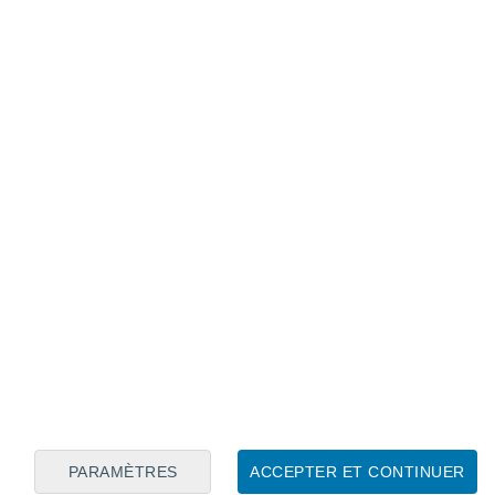
Calendrier lunaire
Lun
Mar
Mer
Jeu
Ven
Sam
Dim
8
9
10
11
12
13
14
15
16
17
18
19
20
21
PARAMÈTRES
ACCEPTER ET CONTINUER