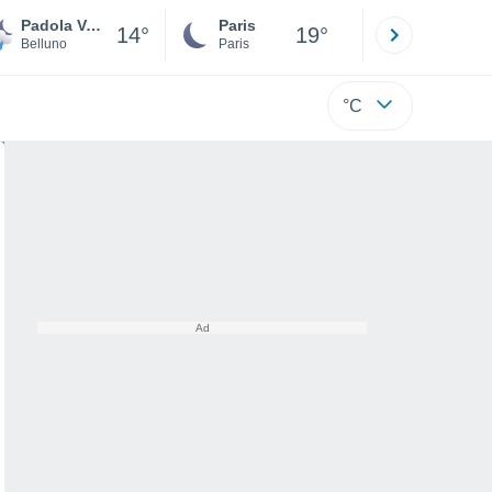
Padola Val Comelico
Paris
Montpelli
14°
19°
Belluno
Paris
Hérault
°C