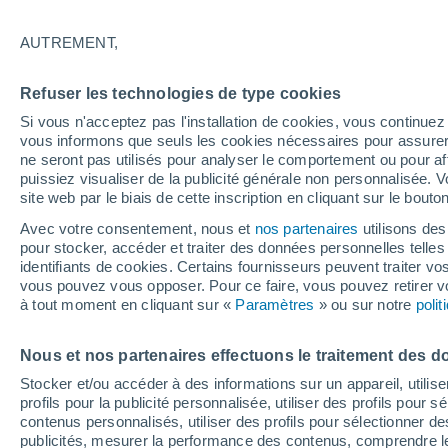
14°
AUTREMENT,
50%
Refuser les technologies de type cookies
Sensation de 14°
0.3 mm
Si vous n'acceptez pas l'installation de cookies, vous continu
vous informons que seuls les cookies nécessaires pour assurer la
ne seront pas utilisés pour analyser le comportement ou pour af
puissiez visualiser de la publicité générale non personnalisée. V
Actualité
site web par le biais de cette inscription en cliquant sur le bouto
Le réchauffement climatique modifie le goût 
nos aliments
Avec votre consentement, nous et
nos partenaires
utilisons des
pour stocker, accéder et traiter des données personnelles telles 
Météo 1 - 7 jours
Heure par heure
Radar de pluie
identifiants de cookies. Certains fournisseurs peuvent traiter vo
vous pouvez vous opposer. Pour ce faire, vous pouvez retirer
à tout moment en cliquant sur «
Paramètres
» ou sur notre
poli
Demain
Lundi
Aujourd´hui
Nous et nos partenaires effectuons le traitement des d
9 Août
10 Août
8 Août
Stocker et/ou accéder à des informations sur un appareil, utilise
profils pour la publicité personnalisée, utiliser des profils pour 
contenus personnalisés, utiliser des profils pour sélectionner
publicités, mesurer la performance des contenus, comprendre le
70%
90%
90%