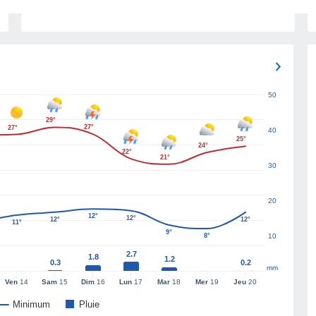
50
29°
27°
27°
40
25°
24°
22°
21°
30
20
12°
12°
12°
12°
11°
9°
8°
10
2.7
1.8
1.2
0.3
0.2
mm
Ven
14
Sam
15
Dim
16
Lun
17
Mar
18
Mer
19
Jeu
20
Minimum
Pluie