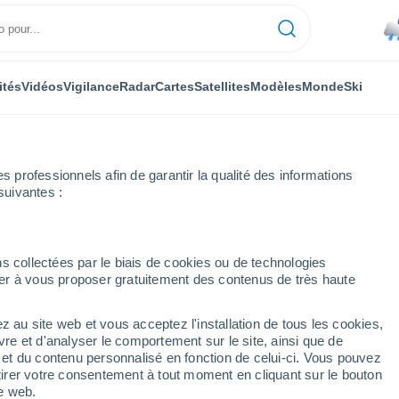
ités
Vidéos
Vigilance
Radar
Cartes
Satellites
Modèles
Monde
Ski
professionnels afin de garantir la qualité des informations
suivantes :
omelico
s collectées par le biais de cookies ou de technologies
nuer à vous proposer gratuitement des contenus de très haute
lico
z au site web et vous acceptez l'installation de tous les cookies,
...
vre et d'analyser le comportement sur le site, ainsi que de
é et du contenu personnalisé en fonction de celui-ci. Vous pouvez
Heure par heure
tirer votre consentement à tout moment en cliquant sur le bouton
Pluie faible dans les prochaines
te web.
heures