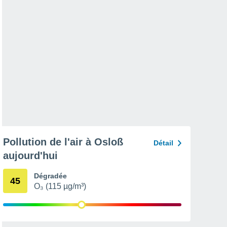
Pollution de l'air à Osloß
Détail
aujourd'hui
Dégradée
45
O₃ (115 µg/m³)