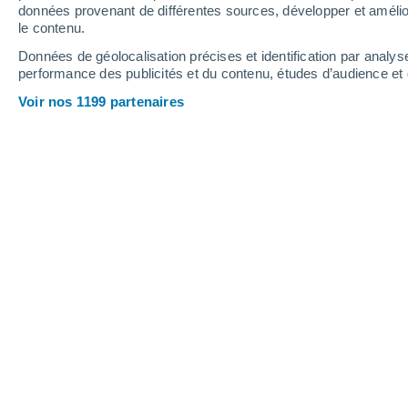
0.1 mm
données provenant de différentes sources, développer et amélior
le contenu.
22°
/
11°
25°
/
10°
29°
/
16°
Données de géolocalisation précises et identification par analys
performance des publicités et du contenu, études d’audience e
14
-
33
km/h
9
-
20
km/h
12
22
-
48
km/h
Voir nos 1199 partenaires
Météo Osloß aujourd´hui
, 10 août
Éclaircies
18°
06:00
T. ressentie
18°
Éclaircies
20°
07:00
T. ressentie
20°
Éclaircies
22°
08:00
T. ressentie
25°
Éclaircies
25°
09:00
T. ressentie
26°