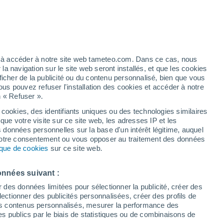
h
ez à accéder à notre site web tameteo.com. Dans ce cas, nous
 navigation sur le site web seront installés, et que les cookies
ficher de la publicité ou du contenu personnalisé, bien que vous
ous pouvez refuser l'installation des cookies et accéder à notre
n « Refuser ».
!
 cookies, des identifiants uniques ou des technologies similaires
que votre visite sur ce site web, les adresses IP et les
 de couverture nuageuse
Radar de pluie
Satellites
Modèles
s données personnelles sur la base d'un intérêt légitime, auquel
 votre consentement ou vous opposer au traitement des données
tique de cookies
sur ce site web.
Jeudi
Vendredi
Samedi
Dimanche
onnées suivant :
13 Août
14 Août
15 Août
16 Août
r des données limitées pour sélectionner la publicité, créer des
sélectionner des publicités personnalisées, créer des profils de
 des contenus personnalisés, mesurer la performance des
s publics par le biais de statistiques ou de combinaisons de
30%