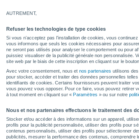
18°
AUTREMENT,
Sud
Refuser les technologies de type cookies
Sensation de 18°
7
-
13 km/
Si vous n'acceptez pas l'installation de cookies, vous continu
vous informons que seuls les cookies nécessaires pour assurer la
ne seront pas utilisés pour analyser le comportement ou pour af
puissiez visualiser de la publicité générale non personnalisée. V
Flash info
site web par le biais de cette inscription en cliquant sur le bouto
Vigilance orange : alerte aux orages violents 
Avec votre consentement, nous et
nos partenaires
utilisons des
pour stocker, accéder et traiter des données personnelles telles 
Météo 1 - 7 jours
Heure par heure
Actualité
Carte
identifiants de cookies. Certains fournisseurs peuvent traiter vo
vous pouvez vous opposer. Pour ce faire, vous pouvez retirer
à tout moment en cliquant sur «
Paramètres
» ou sur notre
poli
Demain
Mercredi
Aujourd´hui
Nous et nos partenaires effectuons le traitement des d
11 Août
12 Août
10 Août
Stocker et/ou accéder à des informations sur un appareil, utilise
profils pour la publicité personnalisée, utiliser des profils pour 
contenus personnalisés, utiliser des profils pour sélectionner
publicités, mesurer la performance des contenus, comprendre le
40%