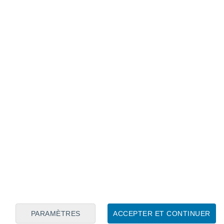
Calendrier lunaire
Lun
Mar
Mer
Jeu
Ven
Sam
Dim
10
11
12
13
14
15
16
17
18
19
20
21
22
23
PARAMÈTRES
ACCEPTER ET CONTINUER