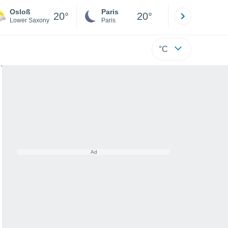
Osloß
Paris
Montpelli
20°
20°
Lower Saxony
Paris
Hérault
°C