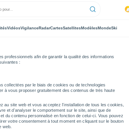
ités
Vidéos
Vigilance
Radar
Cartes
Satellites
Modèles
Monde
Ski
professionnels afin de garantir la qualité des informations
suivantes :
s collectées par le biais de cookies ou de technologies
nuer à vous proposer gratuitement des contenus de très haute
z au site web et vous acceptez l'installation de tous les cookies,
...
vre et d'analyser le comportement sur le site, ainsi que de
é et du contenu personnalisé en fonction de celui-ci. Vous pouvez
Heure par heure
tirer votre consentement à tout moment en cliquant sur le bouton
Ciel nuageux dans les
te web.
prochaines heures