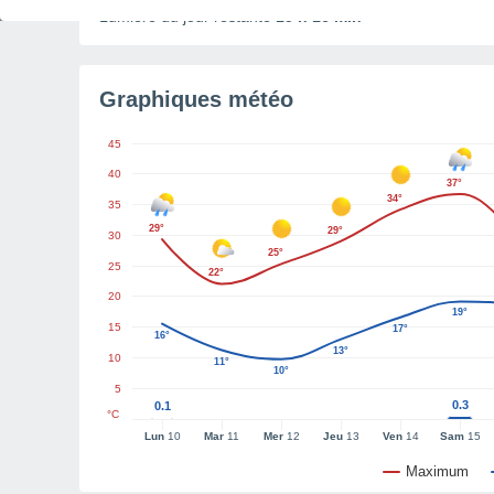
Lumière du jour restante
15 h 16 min
Graphiques météo
45
40
37°
34°
35
29°
29°
30
25°
25
22°
20
19°
15
17°
16°
13°
10
11°
10°
5
0.3
0.1
°C
Lun
10
Mar
11
Mer
12
Jeu
13
Ven
14
Sam
15
Maximum