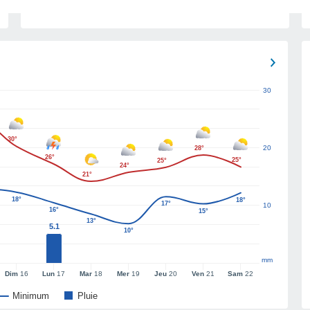
30
30°
20
28°
26°
25°
25°
24°
21°
18°
18°
17°
10
16°
15°
13°
5.1
10°
mm
Dim
16
Lun
17
Mar
18
Mer
19
Jeu
20
Ven
21
Sam
22
Minimum
Pluie