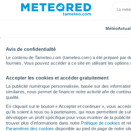
Météo
Actual
Avis de confidentialité
Le contenu de Tameteo.com (tameteo.com) a été préparé par des 
fournies. Vous pouvez accéder à ce site en utilisant les options 
Accepter les cookies et accéder gratuitement
Accueil
Allemagne
Basse-Saxe
Osloß
La publicité numérique personnalisée, basée sur des information
similaires, nous permet de financer notre activité afin de conti
Météo Osloß
qualité.
En cliquant sur le bouton « Accepter et continuer », vous accéde
06:15
Lundi
qu'ils soient à nous ou à partenaires, qui nous permettent de sui
développer un profil spécifique pour vous montrer de la publicit
trouver plus d'informations dans notre
Politique de cookies
et re
Éclaircies
Paramètres des cookies
disponible au pied de page de notre si