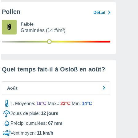
Pollen
Détail
Faible
Graminées (14 #/m³)
Quel temps fait-il à Osloß en
août
?
Août
T. Moyenne:
19°C
Max.:
23°C
Mín:
14°C
Jours de pluie:
12
jours
Précip. cumulées:
67 mm
Vent moyen:
11 km/h