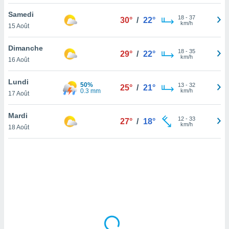
lisé en
Samedi
 de
18
-
37
30°
/
22°
km/h
15 Août
. Vous
rouver
Dimanche
18
-
35
29°
/
22°
ations
km/h
16 Août
re
que de
Lundi
50%
kies
13
-
32
25°
/
21°
0.3 mm
km/h
17 Août
r votre
ement à
ment en
Mardi
12
-
33
27°
/
18°
sur le
km/h
18 Août
res des
kies
le au
page de
te web.
MENT,
 les