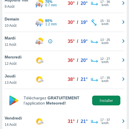
70%
n «
17
-
36
30°
/
20°
0.7 mm
km/h
9 Août
 et
r »,
cédez au
Demain
80%
15
-
31
30°
/
19°
 et vous
1.2 mm
km/h
10 Août
z
ation de
Mardi
13
-
25
35°
/
19°
km/h
11 Août
qu'ils
 nous ou
aires,
Mercredi
12
-
27
36°
/
20°
km/h
12 Août
nt de
t
Jeudi
17
-
35
er le
38°
/
21°
km/h
13 Août
ement
te, ainsi
Téléchargez
GRATUITEMENT
per un
Installer
l’application
Meteored!
écifique
us
de la
Vendredi
17
-
37
31°
/
21°
 et du
km/h
14 Août