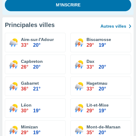
Principales villes
Autres villes
Aire-sur-l'Adour
Biscarrosse
33°
20°
29°
19°
Capbreton
Dax
26°
20°
33°
20°
Gabarret
Hagetmau
36°
21°
33°
20°
Léon
Lit-et-Mixe
30°
19°
29°
19°
Mimizan
Mont-de-Marsan
29°
19°
35°
20°