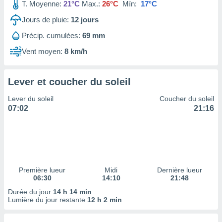
ires
T. Moyenne:
21°C
Max.:
26°C
Mín:
17°C
ons le
Jours de pluie:
12
jours
ent des
es
Précip. cumulées:
69 mm
 :
Vent moyen:
8 km/h
et/ou
 à des
ions sur
eil,
Lever et coucher du soleil
des
Lever du soleil
Coucher du soleil
limitées
07:02
21:16
nner la
, créer
ils pour
ité
lisée,
des
Première lueur
Midi
Dernière lueur
our
06:30
14:10
21:48
nner des
Durée du jour
14 h 14 min
és
Lumière du jour restante
12 h 2 min
lisées,
s profils
enus