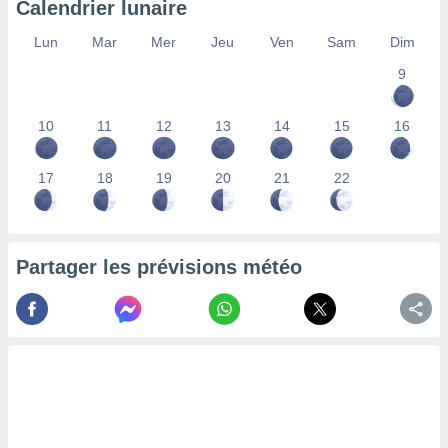
Calendrier lunaire
lisés,
des
Lun
Mar
Mer
Jeu
Ven
Sam
Dim
our
9
nner des
s
lisés,
10
11
12
13
14
15
16
la
ance des
s,
17
18
19
20
21
22
la
ance des
s,
dre les
Partager les prévisions météo
par le
ques ou
inaisons
ées
nt de
tes
,
er et
r les