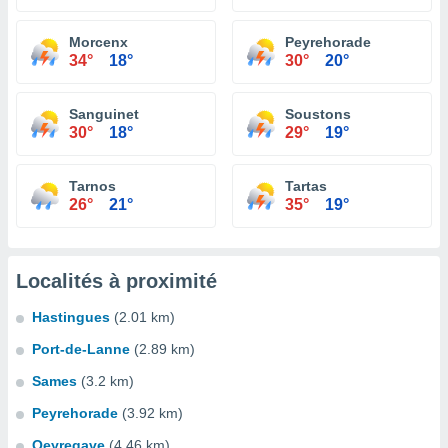
Morcenx
Peyrehorade
34°
18°
30°
20°
Sanguinet
Soustons
30°
18°
29°
19°
Tarnos
Tartas
26°
21°
35°
19°
Localités à proximité
Hastingues
(2.01 km)
Port-de-Lanne
(2.89 km)
Sames
(3.2 km)
Peyrehorade
(3.92 km)
Oeyregave
(4.46 km)