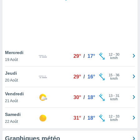
logies
e
s
tez pas
ation de
, vous
z à
à notre
Mercredi
12
-
30
29°
/
17°
km/h
19 Août
.com.
 cas,
Jeudi
15
-
36
us
29°
/
16°
km/h
20 Août
ns que
s
Vendredi
13
-
31
30°
/
18°
ires
km/h
21 Août
urer la
on sur le
Samedi
12
-
33
 seront
31°
/
18°
km/h
22 Août
, et que
ies ne
as
Graphiques météo