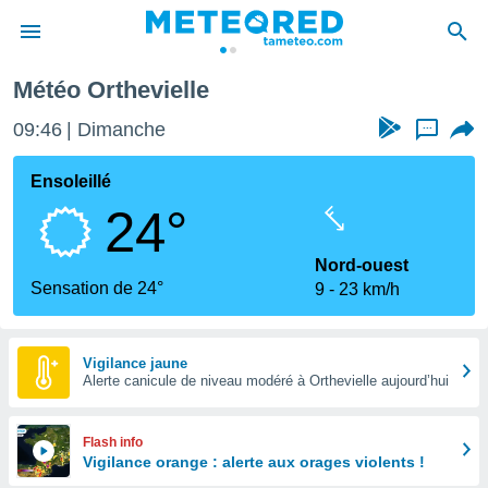
Météo Orthevielle
e
ntialité
09:46
Dimanche
...
enu de
o.com
Ensoleillé
o.com) a
24°
aré par
onnels
Nord-ouest
arantir
Sensation de 24°
9
23 km/h
té des
ions
. Vous
accéder
Vigilance jaune
e en
Alerte canicule de niveau modéré à Orthevielle aujourd’hui
 les
s :
Flash info
Vigilance orange : alerte aux orages violents !
r les