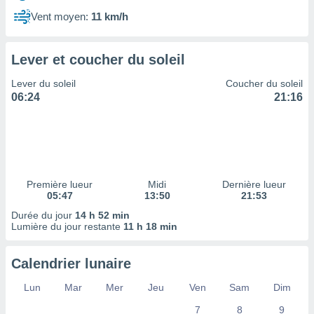
ires
ons le
Vent moyen:
11 km/h
ent des
es
 :
Lever et coucher du soleil
et/ou
Lever du soleil
Coucher du soleil
 à des
06:24
21:16
ions sur
eil,
des
limitées
nner la
, créer
Première lueur
Midi
Dernière lueur
ils pour
05:47
13:50
21:53
ité
Durée du jour
14 h 52 min
lisée,
Lumière du jour restante
11 h 18 min
des
our
nner des
Calendrier lunaire
és
lisées,
Lun
Mar
Mer
Jeu
Ven
Sam
Dim
s profils
7
8
9
enus