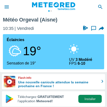
Météo Orgeval (Aisne)
e
ntialité
10:35
Vendredi
...
enu de
o.com
Éclaircies
o.com) a
19°
aré par
onnels
UV
3 Modéré
arantir
Sensation de 19°
FPS
6-10
té des
ions
. Vous
Flash info
accéder
Une nouvelle canicule attendue la semaine
e en
prochaine en France !
 les
Téléchargez
GRATUITEMENT
s :
Installer
l’application
Meteored!
r les