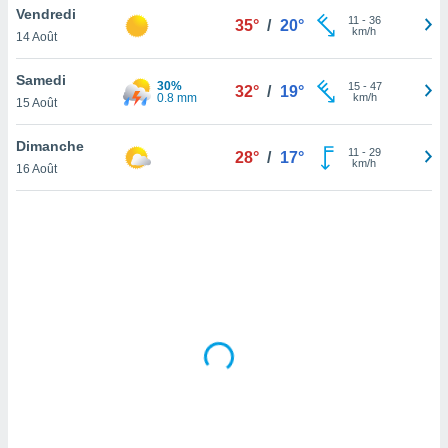
Vendredi
lisé en
11
-
36
35°
/
20°
km/h
 de
14 Août
. Vous
rouver
Samedi
30%
15
-
47
32°
/
19°
0.8 mm
km/h
15 Août
ations
re
Dimanche
que de
11
-
29
28°
/
17°
km/h
kies
16 Août
r votre
ement à
ment en
sur le
res des
kies
le au
page de
te web.
MENT,
 les