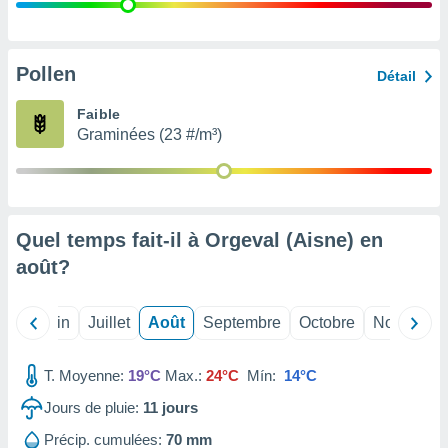
nées
lles sur
d'un
égitime,
Pollen
Détail
vous
vous
Faible
 Pour ce
Graminées (23 #/m³)
ous
etirer
ement
 opposer
Quel temps fait-il à Orgeval (Aisne) en
ement
nées à
août
?
ment en
 sur «
res
» ou
Mai
Juin
Juillet
Août
Septembre
Octobre
Novembre
e
que de
kies
T. Moyenne:
19°C
Max.:
24°C
Mín:
14°C
ite web.
Jours de pluie:
11
jours
t nos
Précip. cumulées:
70 mm