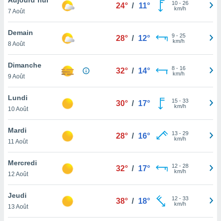
n «
10
-
26
24°
/
11°
km/h
7 Août
 et
r »,
cédez au
Demain
9
-
25
28°
/
12°
 et vous
km/h
8 Août
z
ation de
Dimanche
8
-
16
32°
/
14°
km/h
9 Août
qu'ils
 nous ou
aires,
Lundi
15
-
33
30°
/
17°
km/h
10 Août
nt de
t
Mardi
13
-
29
er le
28°
/
16°
km/h
11 Août
ement
te, ainsi
Mercredi
12
-
28
32°
/
17°
km/h
per un
12 Août
écifique
us
Jeudi
12
-
33
de la
38°
/
18°
km/h
13 Août
 et du