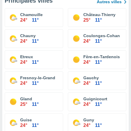
Principales villes
Autres villes
Chamouille
Château-Thierry
24°
11°
25°
11°
Chauny
Coulonges-Cohan
24°
11°
24°
11°
Etreux
Fère-en-Tardenois
24°
11°
24°
11°
Fresnoy-le-Grand
Gauchy
24°
11°
24°
11°
Gland
Guignicourt
25°
11°
24°
11°
Guise
Guny
24°
11°
24°
11°