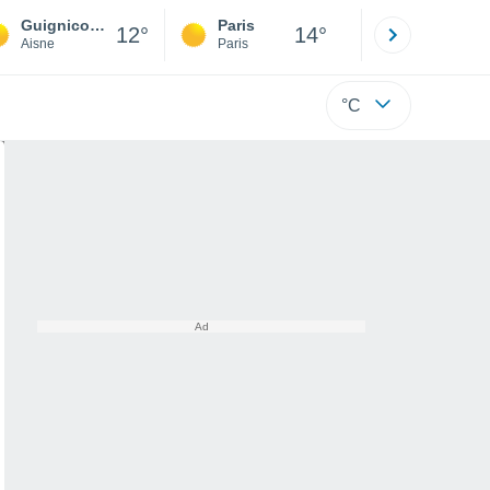
Guignicourt
Paris
Montpelli
12°
14°
Aisne
Paris
Hérault
°C