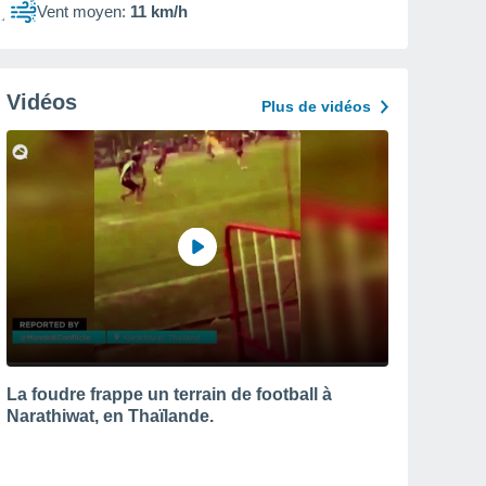
Vent moyen:
11 km/h
Vidéos
Plus de vidéos
La foudre frappe un terrain de football à
Narathiwat, en Thaïlande.