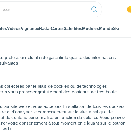
ités
Vidéos
Vigilance
Radar
Cartes
Satellites
Modèles
Monde
Ski
professionnels afin de garantir la qualité des informations
suivantes :
s collectées par le biais de cookies ou de technologies
nuer à vous proposer gratuitement des contenus de très haute
z au site web et vous acceptez l'installation de tous les cookies,
...
vre et d'analyser le comportement sur le site, ainsi que de
é et du contenu personnalisé en fonction de celui-ci. Vous pouvez
Heure par heure
tirer votre consentement à tout moment en cliquant sur le bouton
Intervalles nuageux dans les
te web.
prochaines heures