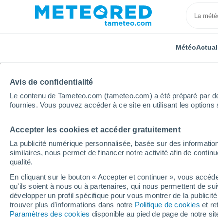
Météo
Actual
Avis de confidentialité
Le contenu de Tameteo.com (tameteo.com) a été préparé par des 
fournies. Vous pouvez accéder à ce site en utilisant les options 
Accepter les cookies et accéder gratuitement
Accueil
Hauts-de-France
Aisne
Guignicourt
La publicité numérique personnalisée, basée sur des information
similaires, nous permet de financer notre activité afin de conti
Météo Guignicourt
qualité.
En cliquant sur le bouton « Accepter et continuer », vous accéde
05:39
Vendredi
qu'ils soient à nous ou à partenaires, qui nous permettent de sui
développer un profil spécifique pour vous montrer de la publicit
trouver plus d'informations dans notre
Politique de cookies
et re
Ciel dégagé
Paramètres des cookies
disponible au pied de page de notre si