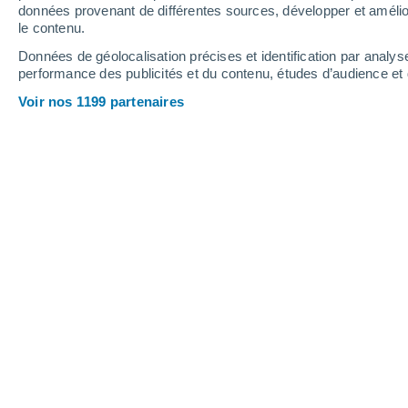
données provenant de différentes sources, développer et amélior
le contenu.
28°
/
12°
32°
/
14°
24°
/
11°
Données de géolocalisation précises et identification par analys
performance des publicités et du contenu, études d’audience e
9
-
24
km/h
9
-
17
km/h
16
11
-
25
km/h
Voir nos 1199 partenaires
Météo Guignicourt aujourd´hui
, 7 aoû
Ensoleillé
12°
06:00
T. ressentie
12°
Éclaircies
12°
07:00
T. ressentie
12°
Éclaircies
14°
08:00
T. ressentie
14°
Éclaircies
16°
09:00
T. ressentie
16°