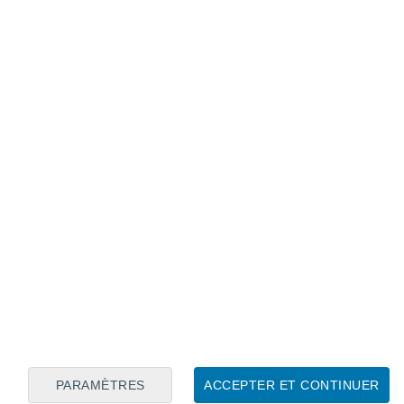
Calendrier lunaire
Lun
Mar
Mer
Jeu
Ven
Sam
Dim
7
8
9
10
11
12
13
14
15
16
17
18
19
20
PARAMÈTRES
ACCEPTER ET CONTINUER