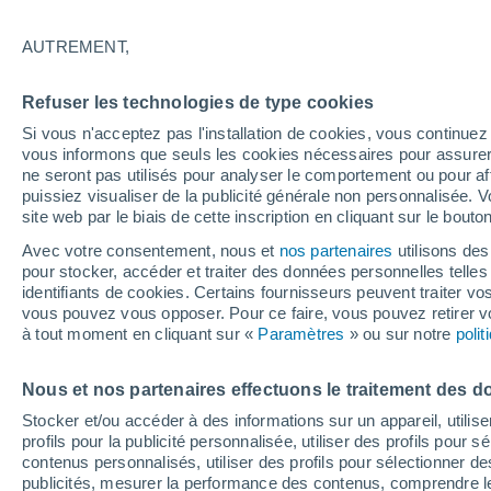
12°
AUTREMENT,
Dernier Qu
Refuser les technologies de type cookies
Éclairée:
3
Sensation de 12°
Si vous n'acceptez pas l'installation de cookies, vous continu
vous informons que seuls les cookies nécessaires pour assurer la
ne seront pas utilisés pour analyser le comportement ou pour af
puissiez visualiser de la publicité générale non personnalisée. V
Flash info
site web par le biais de cette inscription en cliquant sur le bouto
Une nouvelle canicule attendue la semaine
prochaine en France !
Avec votre consentement, nous et
nos partenaires
utilisons des
pour stocker, accéder et traiter des données personnelles telles 
Météo 1 - 7 jours
Heure par heure
Actualité
Carte
identifiants de cookies. Certains fournisseurs peuvent traiter vo
vous pouvez vous opposer. Pour ce faire, vous pouvez retirer
à tout moment en cliquant sur «
Paramètres
» ou sur notre
poli
Demain
Dimanche
Aujourd´hui
Nous et nos partenaires effectuons le traitement des d
8 Août
9 Août
7 Août
Stocker et/ou accéder à des informations sur un appareil, utilise
profils pour la publicité personnalisée, utiliser des profils pour 
contenus personnalisés, utiliser des profils pour sélectionner
publicités, mesurer la performance des contenus, comprendre le