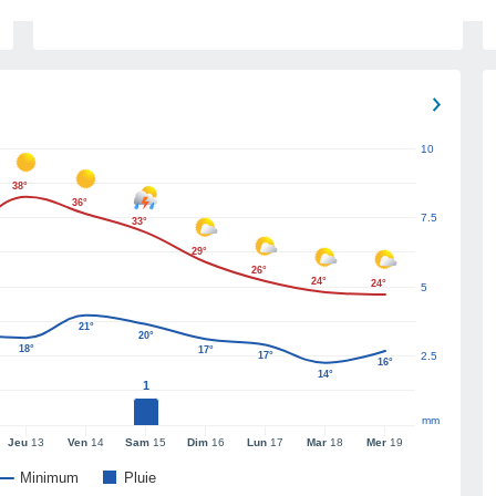
10
38°
36°
7.5
33°
29°
26°
24°
24°
5
21°
20°
18°
17°
17°
2.5
16°
14°
1
mm
Jeu
13
Ven
14
Sam
15
Dim
16
Lun
17
Mar
18
Mer
19
Minimum
Pluie