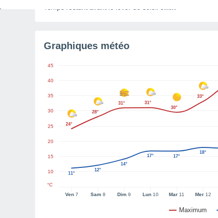
Temps restant avant le lever de soleil
8min
Graphiques météo
45
40
35
33°
31°
31°
30°
30
28°
24°
25
20
18°
17°
15
17°
14°
12°
10
11°
°C
Ven
7
Sam
8
Dim
9
Lun
10
Mar
11
Mer
12
Maximum