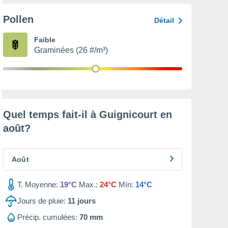
Pollen
Détail
Faible
Graminées (26 #/m³)
Quel temps fait-il à Guignicourt en
août
?
Août
T. Moyenne:
19°C
Max.:
24°C
Mín:
14°C
Jours de pluie:
11
jours
Précip. cumulées:
70 mm