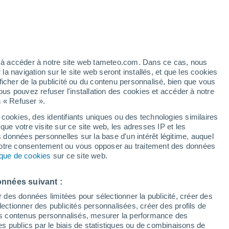
artier
5%
ez à accéder à notre site web tameteo.com. Dans ce cas, nous
 navigation sur le site web seront installés, et que les cookies
ficher de la publicité ou du contenu personnalisé, bien que vous
ous pouvez refuser l'installation des cookies et accéder à notre
n « Refuser ».
 cookies, des identifiants uniques ou des technologies similaires
que votre visite sur ce site web, les adresses IP et les
 de couverture nuageuse
Radar de pluie
Satellites
Modèles
s données personnelles sur la base d'un intérêt légitime, auquel
 votre consentement ou vous opposer au traitement des données
tique de cookies
sur ce site web.
Lundi
Mardi
Mercredi
Jeudi
onnées suivant :
10 Août
11 Août
12 Août
13 Août
r des données limitées pour sélectionner la publicité, créer des
sélectionner des publicités personnalisées, créer des profils de
 des contenus personnalisés, mesurer la performance des
s publics par le biais de statistiques ou de combinaisons de