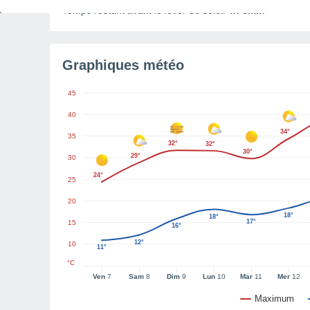
Temps restant avant le lever de soleil
4h 3min
Graphiques météo
45
40
34°
35
32°
32°
30°
29°
30
24°
25
20
18°
18°
17°
15
16°
12°
10
11°
°C
Ven
7
Sam
8
Dim
9
Lun
10
Mar
11
Mer
12
Maximum