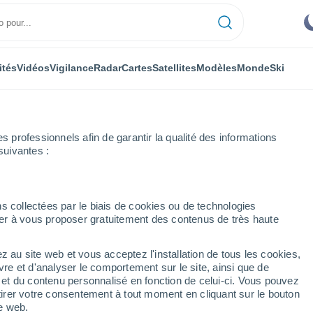
ités
Vidéos
Vigilance
Radar
Cartes
Satellites
Modèles
Monde
Ski
professionnels afin de garantir la qualité des informations
suivantes :
an
s collectées par le biais de cookies ou de technologies
nuer à vous proposer gratuitement des contenus de très haute
an
z au site web et vous acceptez l'installation de tous les cookies,
...
vre et d'analyser le comportement sur le site, ainsi que de
é et du contenu personnalisé en fonction de celui-ci. Vous pouvez
Heure par heure
tirer votre consentement à tout moment en cliquant sur le bouton
Intervalles nuageux dans les
te web.
prochaines heures