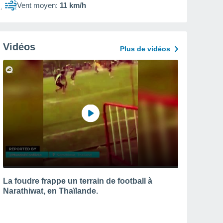
Vent moyen:
11 km/h
Vidéos
Plus de vidéos
La foudre frappe un terrain de football à
Narathiwat, en Thaïlande.