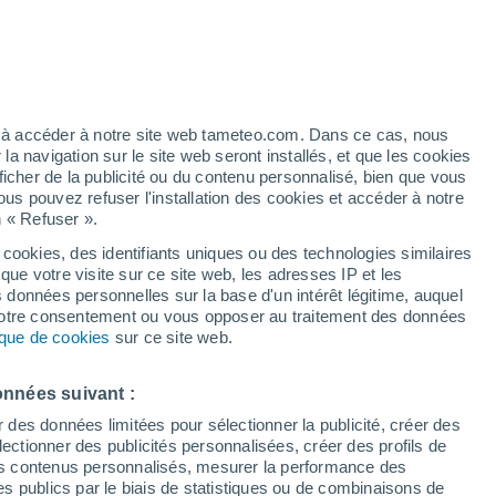
artier
5%
ez à accéder à notre site web tameteo.com. Dans ce cas, nous
 navigation sur le site web seront installés, et que les cookies
ficher de la publicité ou du contenu personnalisé, bien que vous
ous pouvez refuser l'installation des cookies et accéder à notre
n « Refuser ».
 cookies, des identifiants uniques ou des technologies similaires
que votre visite sur ce site web, les adresses IP et les
des températures
Radar de pluie
Satellites
Modèles
s données personnelles sur la base d'un intérêt légitime, auquel
 votre consentement ou vous opposer au traitement des données
tique de cookies
sur ce site web.
Lundi
Mardi
Mercredi
Jeudi
onnées suivant :
10 Août
11 Août
12 Août
13 Août
r des données limitées pour sélectionner la publicité, créer des
sélectionner des publicités personnalisées, créer des profils de
 des contenus personnalisés, mesurer la performance des
s publics par le biais de statistiques ou de combinaisons de