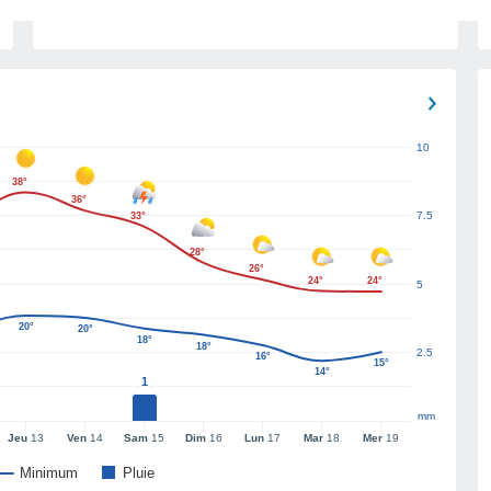
10
38°
36°
7.5
33°
28°
26°
24°
24°
5
20°
20°
18°
18°
2.5
16°
15°
14°
1
mm
Jeu
13
Ven
14
Sam
15
Dim
16
Lun
17
Mar
18
Mer
19
Minimum
Pluie