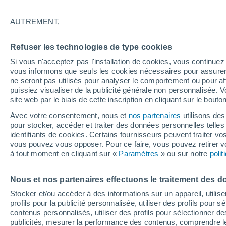
14°
AUTREMENT,
Dernier Qu
Refuser les technologies de type cookies
Éclairée:
3
Sensation de 14°
Si vous n'acceptez pas l'installation de cookies, vous continu
vous informons que seuls les cookies nécessaires pour assurer la
ne seront pas utilisés pour analyser le comportement ou pour af
puissiez visualiser de la publicité générale non personnalisée. V
Flash info
site web par le biais de cette inscription en cliquant sur le bouto
Une nouvelle canicule attendue la semaine
prochaine en France !
Avec votre consentement, nous et
nos partenaires
utilisons des
pour stocker, accéder et traiter des données personnelles telles 
Météo 1 - 7 jours
Heure par heure
Actualité
Carte 
identifiants de cookies. Certains fournisseurs peuvent traiter vo
vous pouvez vous opposer. Pour ce faire, vous pouvez retirer
à tout moment en cliquant sur «
Paramètres
» ou sur notre
poli
Demain
Dimanche
Aujourd´hui
Nous et nos partenaires effectuons le traitement des d
8 Août
9 Août
7 Août
Stocker et/ou accéder à des informations sur un appareil, utilise
profils pour la publicité personnalisée, utiliser des profils pour 
contenus personnalisés, utiliser des profils pour sélectionner
publicités, mesurer la performance des contenus, comprendre le