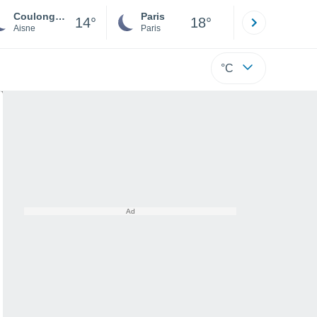
Coulonges-Cohan
Paris
Montpelli
14°
18°
Aisne
Paris
Hérault
°C