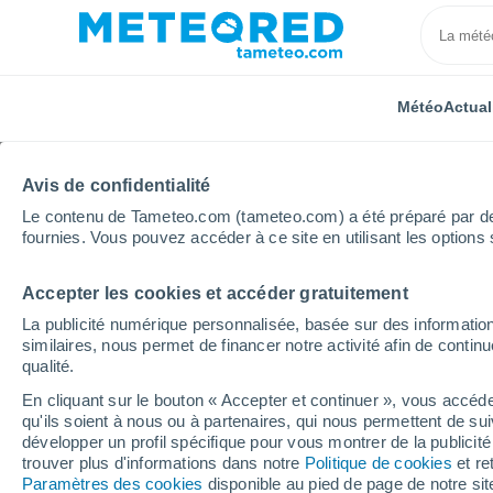
Météo
Actual
Avis de confidentialité
Le contenu de Tameteo.com (tameteo.com) a été préparé par des 
fournies. Vous pouvez accéder à ce site en utilisant les options 
Accepter les cookies et accéder gratuitement
Accueil
Hauts-de-France
Aisne
Coulonges-Coh
La publicité numérique personnalisée, basée sur des information
similaires, nous permet de financer notre activité afin de conti
Météo Coulonges-Coh
qualité.
En cliquant sur le bouton « Accepter et continuer », vous accéde
01:45
Vendredi
qu'ils soient à nous ou à partenaires, qui nous permettent de sui
développer un profil spécifique pour vous montrer de la publicit
trouver plus d'informations dans notre
Politique de cookies
et re
Ciel dégagé
Paramètres des cookies
disponible au pied de page de notre si