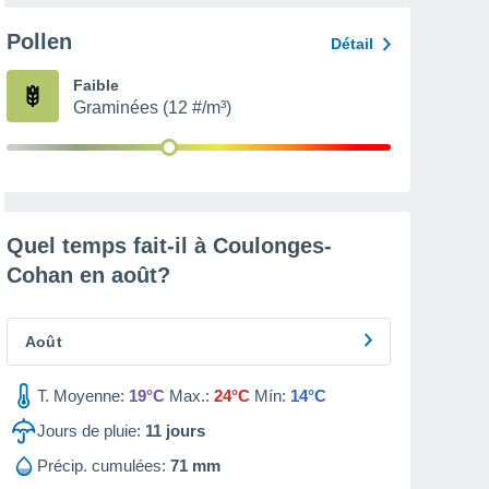
Pollen
Détail
Faible
Graminées (12 #/m³)
Quel temps fait-il à Coulonges-
Cohan en
août
?
Août
T. Moyenne:
19°C
Max.:
24°C
Mín:
14°C
Jours de pluie:
11
jours
Précip. cumulées:
71 mm