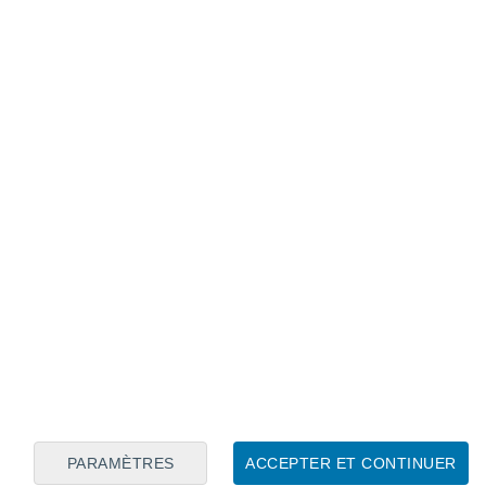
Calendrier lunaire
Lun
Mar
Mer
Jeu
Ven
Sam
Dim
7
8
9
10
11
12
13
14
15
16
17
18
19
20
PARAMÈTRES
ACCEPTER ET CONTINUER