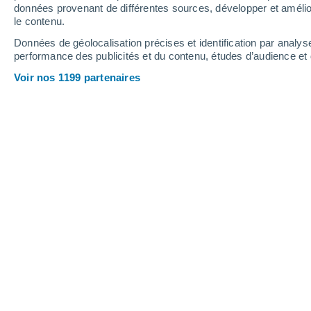
données provenant de différentes sources, développer et amélior
le contenu.
29°
/
12°
32°
/
16°
24°
/
11°
Données de géolocalisation précises et identification par analys
performance des publicités et du contenu, études d’audience e
11
-
28
km/h
11
-
27
km/h
17
12
-
28
km/h
Voir nos 1199 partenaires
Météo Coulonges-Cohan aujourd´hui
Ciel dégagé
14°
02:00
T. ressentie
14°
Ciel dégagé
13°
03:00
T. ressentie
13°
Ciel dégagé
12°
05:00
T. ressentie
12°
Éclaircies
14°
08:00
T. ressentie
14°