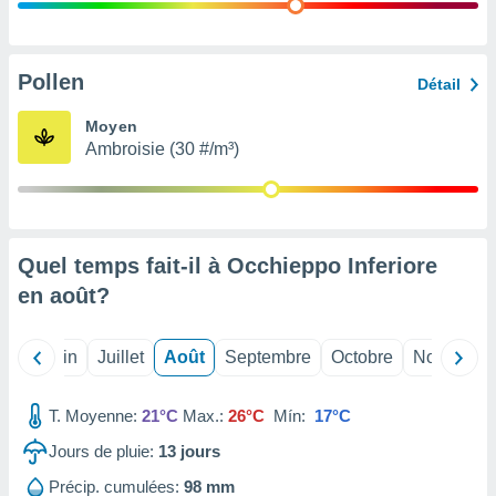
nées
lles sur
d'un
égitime,
Pollen
Détail
vous
vous
Moyen
 Pour ce
Ambroisie (30 #/m³)
ous
etirer
ement
 opposer
Quel temps fait-il à Occhieppo Inferiore
ement
nées à
en
août
?
ment en
 sur «
res
» ou
Mai
Juin
Juillet
Août
Septembre
Octobre
Novembre
e
que de
kies
T. Moyenne:
21°C
Max.:
26°C
Mín:
17°C
ite web.
Jours de pluie:
13
jours
t nos
Précip. cumulées:
98 mm