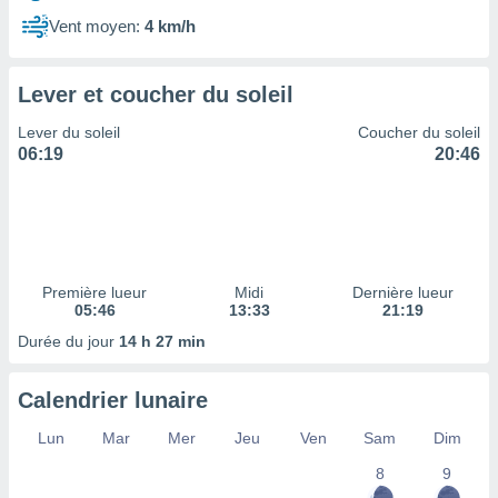
ires
ons le
Vent moyen:
4 km/h
ent des
es
 :
Lever et coucher du soleil
et/ou
Lever du soleil
Coucher du soleil
 à des
06:19
20:46
ions sur
eil,
des
limitées
nner la
, créer
Première lueur
Midi
Dernière lueur
ils pour
05:46
13:33
21:19
ité
Durée du jour
14 h 27 min
lisée,
des
our
Calendrier lunaire
nner des
és
Lun
Mar
Mer
Jeu
Ven
Sam
Dim
lisées,
8
9
s profils
enus