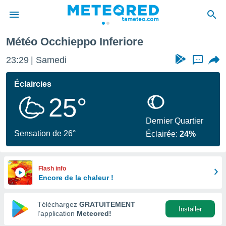
Météo Occhieppo Inferiore
e
ntialité
23:29
Samedi
...
enu de
o.com
Éclaircies
o.com) a
25°
aré par
onnels
Dernier Quartier
arantir
Sensation de 26°
Éclairée:
24%
té des
ions
. Vous
accéder
Flash info
e en
Encore de la chaleur !
 les
Téléchargez
GRATUITEMENT
s :
Installer
l’application
Meteored!
r les