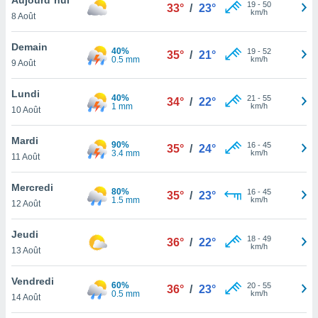
n «
19
-
50
33°
/
23°
km/h
8 Août
 et
r »,
cédez au
Demain
40%
19
-
52
35°
/
21°
 et vous
0.5 mm
km/h
9 Août
z
ation de
Lundi
40%
21
-
55
34°
/
22°
1 mm
km/h
10 Août
qu'ils
 nous ou
aires,
Mardi
90%
16
-
45
35°
/
24°
3.4 mm
km/h
11 Août
nt de
t
Mercredi
80%
16
-
45
er le
35°
/
23°
1.5 mm
km/h
12 Août
ement
te, ainsi
Jeudi
18
-
49
36°
/
22°
km/h
per un
13 Août
écifique
us
Vendredi
60%
20
-
55
de la
36°
/
23°
0.5 mm
km/h
14 Août
 et du