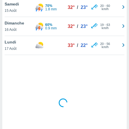
Samedi
lisé en
70%
20
-
60
32°
/
23°
1.8 mm
km/h
 de
15 Août
. Vous
rouver
Dimanche
60%
19
-
63
32°
/
23°
0.9 mm
km/h
16 Août
ations
re
Lundi
que de
20
-
56
33°
/
22°
km/h
kies
17 Août
r votre
ement à
ment en
sur le
res des
kies
le au
page de
te web.
MENT,
 les