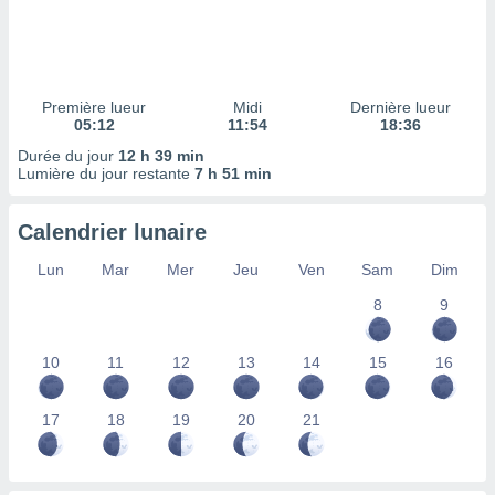
ires
ons le
ent des
es
 :
Première lueur
Midi
Dernière lueur
et/ou
05:12
11:54
18:36
 à des
Durée du jour
12 h 39 min
ions sur
Lumière du jour restante
7 h 51 min
eil,
des
limitées
Calendrier lunaire
nner la
Lun
Mar
Mer
Jeu
Ven
Sam
Dim
, créer
ils pour
8
9
ité
lisée,
10
11
12
13
14
15
16
des
our
nner des
17
18
19
20
21
és
lisées,
s profils
enus