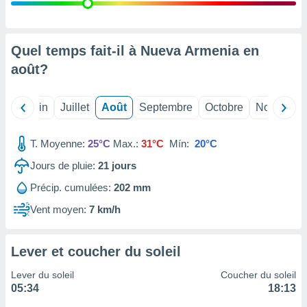
nées
lles sur
d'un
égitime,
Quel temps fait-il à Nueva Armenia en
vous
août
?
vous
 Pour ce
ous
Mai
Juin
Juillet
Août
Septembre
Octobre
Novembre
etirer
ement
T. Moyenne:
25°C
Max.:
31°C
Mín:
20°C
 opposer
ement
Jours de pluie:
21
jours
nées à
Précip. cumulées:
202 mm
ment en
 sur «
Vent moyen:
7 km/h
res
» ou
e
que de
Lever et coucher du soleil
kies
ite web.
Lever du soleil
Coucher du soleil
05:34
18:13
t nos