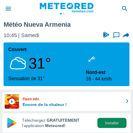
Météo Nueva Armenia
e
ntialité
10:45
Samedi
...
enu de
o.com
Couvert
o.com) a
31°
aré par
onnels
Nord-est
arantir
Sensation de 31°
16
44 km/h
té des
ions
. Vous
accéder
Flash info
e en
Encore de la chaleur !
 les
Téléchargez
GRATUITEMENT
s :
Installer
l’application
Meteored!
r les