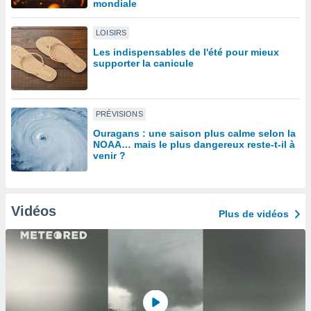
mondiale
lisé en
 de
LOISIRS
. Vous
rouver
Les indispensables de l'été pour mieux
supporter la canicule
ations
re
que de
PRÉVISIONS
kies
r votre
Ouragans : une saison plus calme selon la
ement à
NOAA… mais le plus dangereux reste-t-il à
ment en
venir ?
sur le
res des
kies
Vidéos
Plus de vidéos
le au
page de
te web.
MENT,
 les