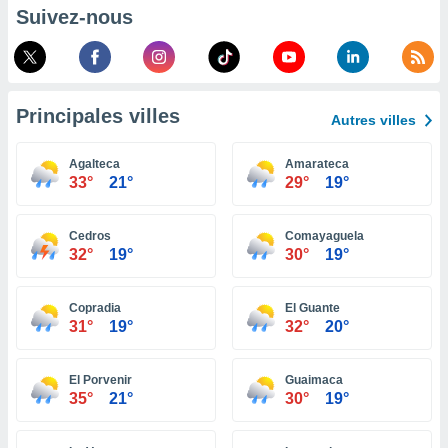
pour
Suivez-nous
 le
ement
afficher
licité ou
enu
Principales villes
lisé,
Autres villes
e vous
Agalteca
Amarateca
r de la
33°
21°
29°
19°
 non
lisée.
Cedros
Comayaguela
uvez
32°
19°
30°
19°
ation des
et
Copradia
El Guante
à notre
31°
19°
32°
20°
 par le
 cette
El Porvenir
Guaimaca
ion en
35°
21°
30°
19°
sur le
«
».