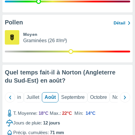
nées
lles sur
d'un
égitime,
Pollen
Détail
vous
vous
Moyen
 Pour ce
Graminées (26 #/m³)
ous
etirer
ement
 opposer
Quel temps fait-il à Norton (Angleterre
ement
nées à
du Sud-Est) en
août
?
ment en
 sur «
res
» ou
Mai
Juin
Juillet
Août
Septembre
Octobre
Novembre
e
que de
kies
T. Moyenne:
18°C
Max.:
22°C
Mín:
14°C
ite web.
Jours de pluie:
12
jours
t nos
Précip. cumulées:
71 mm