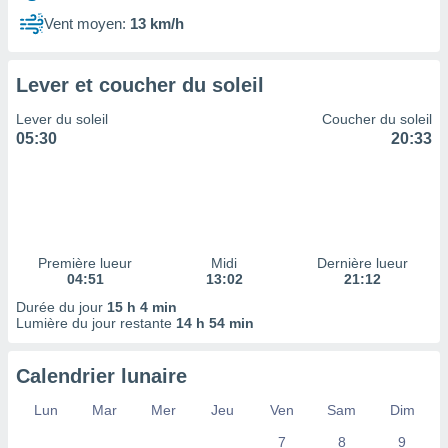
ires
ons le
Vent moyen:
13 km/h
ent des
es
 :
Lever et coucher du soleil
et/ou
Lever du soleil
Coucher du soleil
 à des
05:30
20:33
ions sur
eil,
des
limitées
nner la
, créer
Première lueur
Midi
Dernière lueur
ils pour
04:51
13:02
21:12
ité
Durée du jour
15 h 4 min
lisée,
Lumière du jour restante
14 h 54 min
des
our
nner des
Calendrier lunaire
és
lisées,
Lun
Mar
Mer
Jeu
Ven
Sam
Dim
s profils
7
8
9
enus