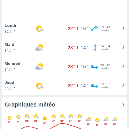
logies
e
s
Lundi
tez pas
19
-
43
22°
/
16°
km/h
ation de
17 Août
, vous
z à
Mardi
14
-
34
23°
/
14°
à notre
km/h
18 Août
.com.
Mercredi
 cas,
20
-
42
23°
/
15°
km/h
us
19 Août
ns que
s
Jeudi
19
-
51
22°
/
14°
km/h
20 Août
ires
urer la
on sur le
Graphiques météo
 seront
, et que
ies ne
30°
28°
29°
33°
31°
28°
26°
25°
24°
as
23°
23°
23°
22°