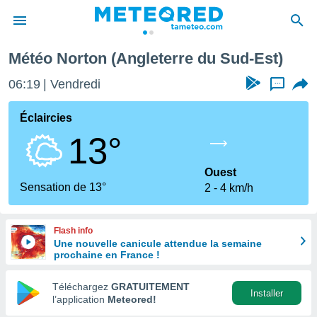
Météo Norton (Angleterre du Sud-Est)
e
ntialité
06:19
Vendredi
...
enu de
o.com
Éclaircies
o.com) a
13°
aré par
onnels
Ouest
arantir
Sensation de 13°
2
4 km/h
té des
ions
. Vous
Flash info
accéder
Une nouvelle canicule attendue la semaine
e en
prochaine en France !
 les
Téléchargez
GRATUITEMENT
s :
Installer
l’application
Meteored!
r les