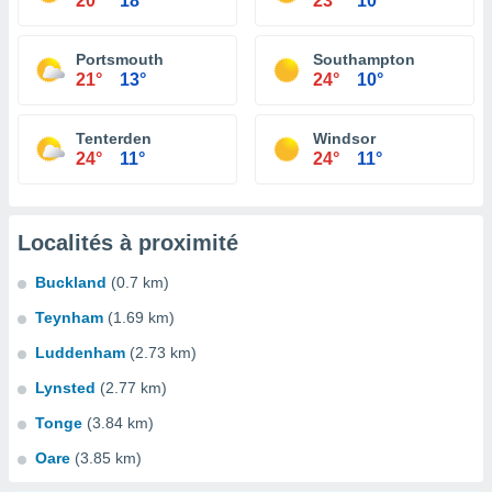
20°
18°
23°
10°
Portsmouth
Southampton
21°
13°
24°
10°
Tenterden
Windsor
24°
11°
24°
11°
Localités à proximité
Buckland
(0.7 km)
Teynham
(1.69 km)
Luddenham
(2.73 km)
Lynsted
(2.77 km)
Tonge
(3.84 km)
Oare
(3.85 km)