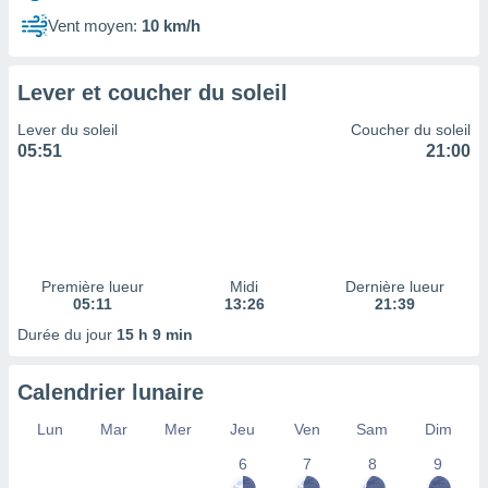
ires
ons le
Vent moyen:
10 km/h
ent des
es
 :
Lever et coucher du soleil
et/ou
Lever du soleil
Coucher du soleil
 à des
05:51
21:00
ions sur
eil,
des
limitées
nner la
, créer
Première lueur
Midi
Dernière lueur
ils pour
05:11
13:26
21:39
ité
Durée du jour
15 h 9 min
lisée,
des
our
Calendrier lunaire
nner des
és
Lun
Mar
Mer
Jeu
Ven
Sam
Dim
lisées,
6
7
8
9
s profils
enus