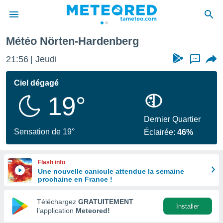
Météo Nörten-Hardenberg
e
ntialité
21:56
Jeudi
...
enu de
o.com
Ciel dégagé
o.com) a
19°
aré par
onnels
Dernier Quartier
arantir
Sensation de 19°
Éclairée:
46%
té des
ions
. Vous
Flash info
accéder
Une nouvelle canicule attendue la semaine
e en
prochaine en France !
 les
Téléchargez
GRATUITEMENT
s :
Installer
l’application
Meteored!
r les