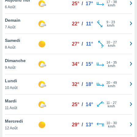
n «
17
-
38
25°
/
17°
km/h
6 Août
 et
r »,
cédez au
Demain
9
-
23
22°
/
11°
 et vous
km/h
7 Août
z
ation de
Samedi
10
-
27
27°
/
11°
km/h
8 Août
qu'ils
 nous ou
aires,
Dimanche
14
-
35
34°
/
15°
km/h
9 Août
nt de
t
Lundi
20
-
49
er le
32°
/
18°
km/h
10 Août
ement
te, ainsi
Mardi
11
-
27
25°
/
14°
km/h
per un
11 Août
écifique
us
Mercredi
10
-
30
de la
29°
/
13°
km/h
12 Août
 et du