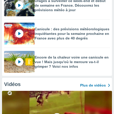
Orages à surveiller ce week-end et début
de semaine en France. Découvrez les
prévisions météo à jour
Canicule : des prévisions météorologiques
inquiétantes pour la semaine prochaine en
France avec plus de 40 degrés
Encore de la chaleur voire une canicule en
vue ! Mais jusqu'où le mercure va-t-il
grimper ? Voici nos infos
Vidéos
Plus de vidéos