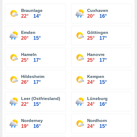
Braunlage
Cuxhaven
22°
14°
20°
16°
Emden
Göttingen
20°
15°
25°
17°
Hameln
Hanovre
25°
17°
25°
17°
Hildesheim
Kempen
26°
17°
24°
15°
Leer (Ostfriesland)
Lüneburg
22°
15°
24°
16°
Norderney
Nordhorn
19°
16°
24°
15°