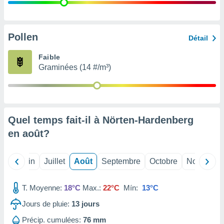
nées
lles sur
d'un
égitime,
Pollen
Détail
vous
vous
Faible
 Pour ce
Graminées (14 #/m³)
ous
etirer
ement
 opposer
Quel temps fait-il à Nörten-Hardenberg
ement
nées à
en
août
?
ment en
 sur «
res
» ou
Mai
Juin
Juillet
Août
Septembre
Octobre
Novembre
e
que de
kies
T. Moyenne:
18°C
Max.:
22°C
Mín:
13°C
ite web.
Jours de pluie:
13
jours
t nos
Précip. cumulées:
76 mm