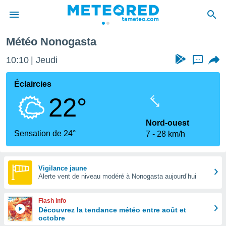
Météo Nonogasta
e
ntialité
10:10
Jeudi
...
enu de
o.com
Éclaircies
o.com) a
22°
aré par
onnels
Nord-ouest
arantir
Sensation de 24°
7
28 km/h
té des
ions
. Vous
accéder
Vigilance jaune
e en
Alerte vent de niveau modéré à Nonogasta aujourd’hui
 les
Flash info
s :
Découvrez la tendance météo entre août et
octobre
r les