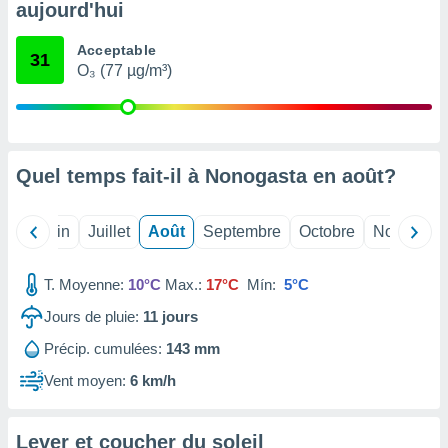
aujourd'hui
nées
lles sur
d'un
Acceptable
31
égitime,
O₃ (77 µg/m³)
vous
vous
 Pour ce
ous
etirer
Quel temps fait-il à Nonogasta en
août
?
ement
 opposer
Mai
Juin
Juillet
Août
Septembre
Octobre
Novembre
ement
nées à
ment en
T. Moyenne:
10°C
Max.:
17°C
Mín:
5°C
 sur «
res
» ou
Jours de pluie:
11
jours
e
Précip. cumulées:
143 mm
que de
kies
Vent moyen:
6 km/h
ite web.
t nos
Lever et coucher du soleil