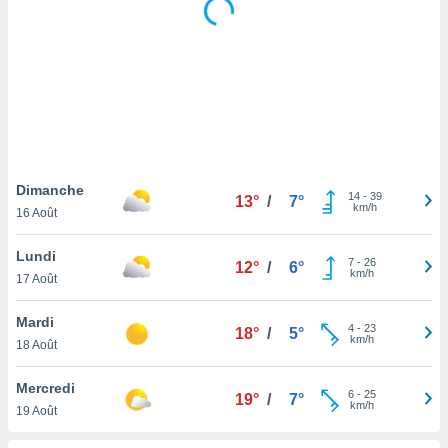
logies
e
s
tez pas
ation de
, vous
z à
à notre
Dimanche
14
-
39
13°
/
7°
.com.
km/h
16 Août
 cas,
us
Lundi
ns que
7
-
26
12°
/
6°
km/h
17 Août
s
ires
Mardi
4
-
23
18°
/
5°
urer la
km/h
18 Août
on sur le
 seront
Mercredi
, et que
6
-
25
19°
/
7°
km/h
19 Août
ies ne
as