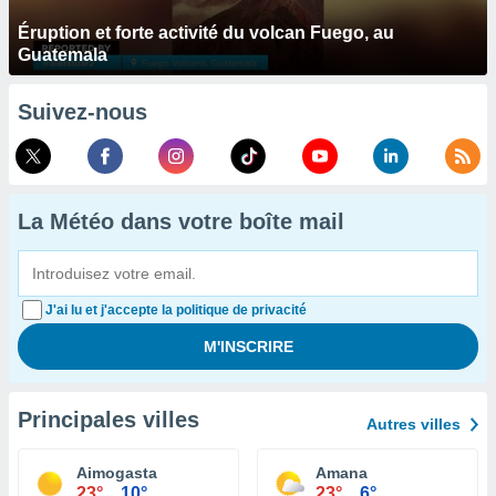
Éruption et forte activité du volcan Fuego, au
Guatemala
Suivez-nous
La Météo dans votre boîte mail
J'ai lu et j'accepte la politique de privacité
Principales villes
Autres villes
Aimogasta
Amana
23°
10°
23°
6°