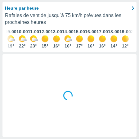
s et
Heure par heure
r
Rafales de vent de jusqu´à
75 km/h
prévues dans les
tement
prochaines heures
cité
ue
:00
09:00
10:00
11:00
12:00
13:00
14:00
15:00
16:00
17:00
18:00
19:00
20:
lisée,
ACCEPTER
ur des
ET
6°
19°
22°
23°
15°
16°
16°
17°
16°
16°
14°
12°
11
ions
CONTINUER
es par le
 cookies
PARAMÈTRES
gies
es, nous
de
 notre
afin de
r à vous
r
ment des
 de très
alité.
ant sur