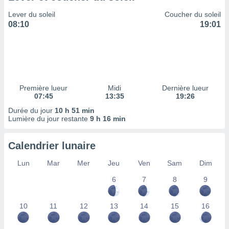
ires
ons le
Lever du soleil
Coucher du soleil
ent des
08:10
19:01
es
 :
et/ou
 à des
ions sur
eil,
Première lueur
Midi
Dernière lueur
des
07:45
13:35
19:26
limitées
Durée du jour
10 h 51 min
Lumière du jour restante
9 h 16 min
nner la
, créer
ils pour
Calendrier lunaire
ité
lisée,
Lun
Mar
Mer
Jeu
Ven
Sam
Dim
des
6
7
8
9
our
nner des
és
10
11
12
13
14
15
16
lisées,
s profils
enus