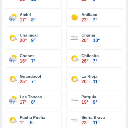
Ambil
Anillaco
17°
8°
23°
7°
Chamical
Chanar
20°
9°
20°
10°
Chepes
Chilecito
16°
7°
26°
7°
Guandacol
La Rioja
25°
7°
20°
11°
Las Toscas
Patquia
17°
8°
19°
9°
Pucha Pucha
Sierra Brava
1°
-5°
22°
11°