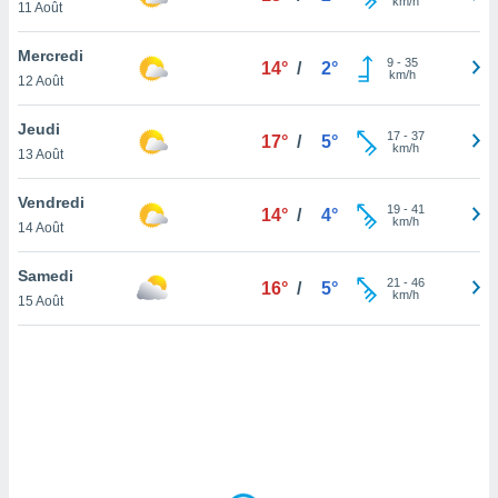
km/h
11 Août
lisé en
 de
Mercredi
. Vous
9
-
35
14°
/
2°
km/h
rouver
12 Août
ations
Jeudi
17
-
37
17°
/
5°
re
km/h
13 Août
que de
kies
Vendredi
r votre
19
-
41
14°
/
4°
km/h
ement à
14 Août
ment en
sur le
Samedi
21
-
46
16°
/
5°
km/h
15 Août
res des
kies
le au
page de
te web.
MENT,
 les