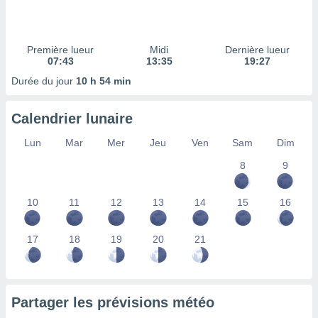
ires
ons le
ent des
es
Première lueur
Midi
Dernière lueur
 :
07:43
13:35
19:27
et/ou
Durée du jour
10 h 54 min
 à des
ions sur
eil,
Calendrier lunaire
des
limitées
Lun
Mar
Mer
Jeu
Ven
Sam
Dim
8
9
nner la
, créer
ils pour
10
11
12
13
14
15
16
ité
lisée,
des
17
18
19
20
21
our
nner des
és
lisées,
Partager les prévisions météo
s profils
enus