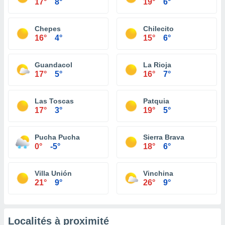
17°
8°
19°
6°
Chepes
Chilecito
16°
4°
15°
6°
Guandacol
La Rioja
17°
5°
16°
7°
Las Toscas
Patquia
17°
3°
19°
5°
Pucha Pucha
Sierra Brava
0°
-5°
18°
6°
Villa Unión
Vinchina
21°
9°
26°
9°
Localités à proximité