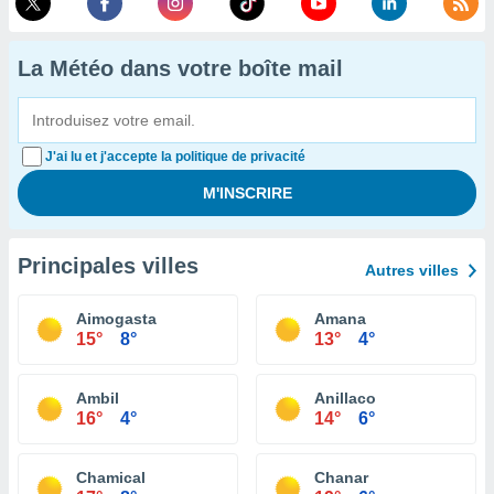
La Météo dans votre boîte mail
J'ai lu et j'accepte la politique de privacité
Principales villes
Autres villes
Aimogasta
Amana
15°
8°
13°
4°
Ambil
Anillaco
16°
4°
14°
6°
Chamical
Chanar