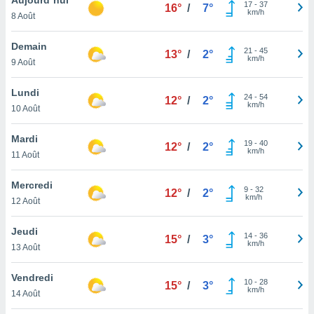
n «
17
-
37
16°
/
7°
km/h
8 Août
 et
r »,
cédez au
Demain
21
-
45
13°
/
2°
 et vous
km/h
9 Août
z
ation de
Lundi
24
-
54
12°
/
2°
km/h
10 Août
qu'ils
 nous ou
aires,
Mardi
19
-
40
12°
/
2°
km/h
11 Août
nt de
t
Mercredi
9
-
32
er le
12°
/
2°
km/h
12 Août
ement
te, ainsi
Jeudi
14
-
36
15°
/
3°
km/h
per un
13 Août
écifique
us
Vendredi
10
-
28
de la
15°
/
3°
km/h
14 Août
 et du