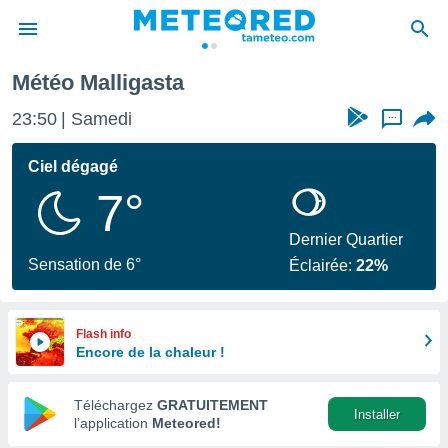
Météo Malligasta
e
ntialité
23:50
Samedi
...
enu de
o.com
Ciel dégagé
o.com) a
7°
aré par
onnels
Dernier Quartier
arantir
Sensation de 6°
Éclairée:
22%
té des
ions
. Vous
accéder
Flash info
e en
Encore de la chaleur !
 les
Téléchargez
GRATUITEMENT
s :
Installer
l’application
Meteored!
r les