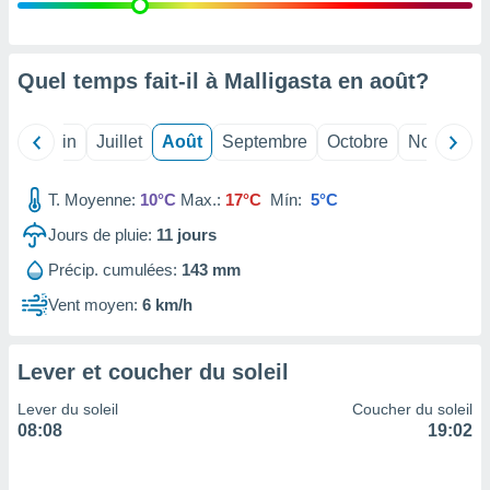
nées
lles sur
d'un
égitime,
Quel temps fait-il à Malligasta en
août
?
vous
vous
 Pour ce
Mai
Juin
Juillet
Août
Septembre
Octobre
Novembre
ous
etirer
T. Moyenne:
10°C
Max.:
17°C
Mín:
5°C
ement
Jours de pluie:
11
jours
 opposer
ement
Précip. cumulées:
143 mm
nées à
ment en
Vent moyen:
6 km/h
 sur «
res
» ou
e
Lever et coucher du soleil
que de
kies
Lever du soleil
Coucher du soleil
ite web.
08:08
19:02
t nos