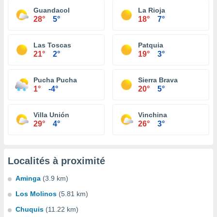
Guandacol
La Rioja
28°
5°
18°
7°
Las Toscas
Patquia
21°
2°
19°
3°
Pucha Pucha
Sierra Brava
1°
-4°
20°
5°
Villa Unión
Vinchina
29°
4°
26°
3°
Localités à proximité
Aminga
(3.9 km)
Los Molinos
(5.81 km)
Chuquis
(11.22 km)