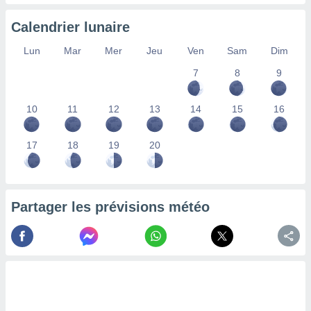
ires
ons le
Calendrier lunaire
ent des
es
Lun
Mar
Mer
Jeu
Ven
Sam
Dim
 :
et/ou
7
8
9
 à des
ions sur
10
11
12
13
14
15
16
eil,
des
limitées
17
18
19
20
nner la
, créer
ils pour
ité
Partager les prévisions météo
lisée,
des
our
nner des
és
lisées,
s profils
enus