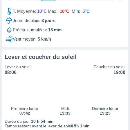
nées
lles sur
T. Moyenne:
10°C
Max.:
16°C
Mín:
5°C
d'un
égitime,
Jours de pluie:
3
jours
vous
Précip. cumulées:
13 mm
vous
 Pour ce
Vent moyen:
5 km/h
ous
etirer
Lever et coucher du soleil
ement
 opposer
Lever du soleil
Coucher du soleil
ement
08:06
19:00
nées à
ment en
 sur «
res
» ou
e
que de
kies
Première lueur
Midi
Dernière lueur
07:42
13:33
19:25
ite web.
Durée du jour
10 h 54 min
t nos
Temps restant avant le lever de soleil
5h 1min