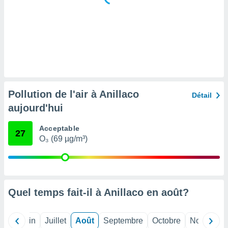
tre
ement,
enaires
s des
 des
nts
 ou des
gies
Pollution de l'air à Anillaco
Détail
es pour
aujourd'hui
 accéder
r des
Acceptable
27
lles
O₃ (69 µg/m³)
ue votre
r ce site
 IP et
ifiants
Quel temps fait-il à Anillaco en
août
?
es.
eurs
Mai
Juin
Juillet
Août
Septembre
Octobre
Novembre
traiter