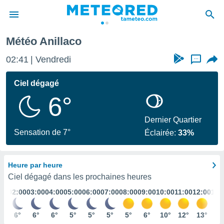
Météo Anillaco
e
ntialité
02:41
Vendredi
...
enu de
o.com
Ciel dégagé
o.com) a
6°
aré par
onnels
Dernier Quartier
arantir
Sensation de 7°
Éclairée:
33%
té des
ions
. Vous
Heure par heure
accéder
e en
Ciel dégagé dans les prochaines heures
 les
:00
02:00
03:00
04:00
05:00
06:00
07:00
08:00
09:00
10:00
11:00
12:00
13:
s :
°
6°
6°
6°
5°
5°
5°
5°
6°
10°
12°
13°
13
r les