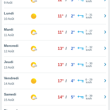
km/h
n «
9 Août
 et
r »,
Lundi
7
-
31
cédez au
11°
/
2°
km/h
10 Août
 et vous
z
Mardi
ation de
7
-
27
11°
/
2°
km/h
11 Août
qu'ils
 nous ou
Mercredi
7
-
32
13°
/
2°
aires,
km/h
12 Août
nt de
Jeudi
t
7
-
30
13°
/
3°
km/h
er le
13 Août
ement
te, ainsi
Vendredi
6
-
29
17°
/
4°
km/h
14 Août
per un
écifique
Samedi
us
8
-
39
14°
/
5°
km/h
de la
15 Août
 et du