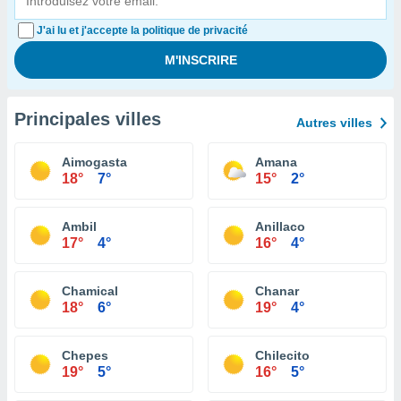
J'ai lu et j'accepte la politique de privacité
Principales villes
Autres villes
Aimogasta
Amana
18°
7°
15°
2°
Ambil
Anillaco
17°
4°
16°
4°
Chamical
Chanar
18°
6°
19°
4°
Chepes
Chilecito
19°
5°
16°
5°