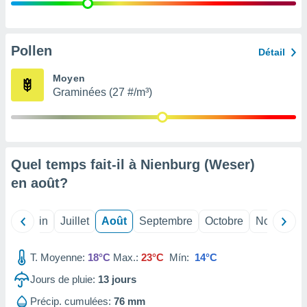
nées
lles sur
d'un
égitime,
Pollen
Détail
vous
vous
Moyen
 Pour ce
Graminées (27 #/m³)
ous
etirer
ement
 opposer
Quel temps fait-il à Nienburg (Weser)
ement
nées à
en
août
?
ment en
 sur «
res
» ou
Mai
Juin
Juillet
Août
Septembre
Octobre
Novembre
e
que de
kies
T. Moyenne:
18°C
Max.:
23°C
Mín:
14°C
ite web.
Jours de pluie:
13
jours
t nos
Précip. cumulées:
76 mm