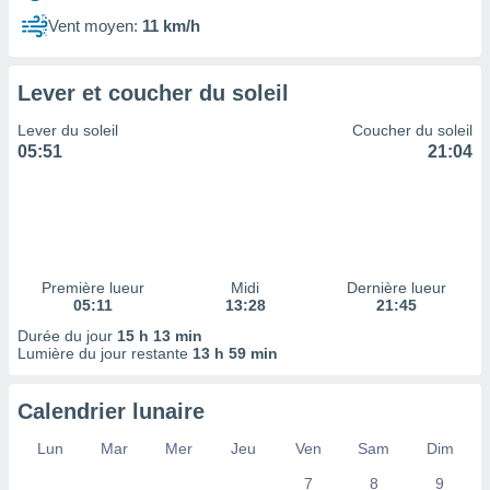
ires
ons le
Vent moyen:
11 km/h
ent des
es
 :
Lever et coucher du soleil
et/ou
Lever du soleil
Coucher du soleil
 à des
05:51
21:04
ions sur
eil,
des
limitées
nner la
, créer
Première lueur
Midi
Dernière lueur
ils pour
05:11
13:28
21:45
ité
Durée du jour
15 h 13 min
lisée,
Lumière du jour restante
13 h 59 min
des
our
nner des
Calendrier lunaire
és
lisées,
Lun
Mar
Mer
Jeu
Ven
Sam
Dim
s profils
7
8
9
enus