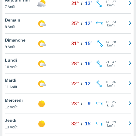
n «
12
-
27
21°
/
13°
km/h
7 Août
 et
r »,
cédez au
Demain
13
-
23
25°
/
12°
 et vous
km/h
8 Août
z
ation de
Dimanche
14
-
28
31°
/
15°
km/h
9 Août
qu'ils
 nous ou
aires,
Lundi
21
-
47
28°
/
16°
km/h
10 Août
nt de
t
Mardi
16
-
36
er le
22°
/
12°
km/h
11 Août
ement
te, ainsi
Mercredi
11
-
25
23°
/
9°
km/h
per un
12 Août
écifique
us
Jeudi
14
-
29
de la
32°
/
15°
km/h
13 Août
 et du