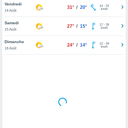
Vendredi
lisé en
14
-
32
31°
/
20°
km/h
 de
14 Août
. Vous
rouver
Samedi
17
-
35
27°
/
15°
km/h
15 Août
ations
re
Dimanche
que de
12
-
34
24°
/
14°
km/h
kies
16 Août
r votre
ement à
ment en
sur le
res des
kies
le au
page de
te web.
MENT,
 les