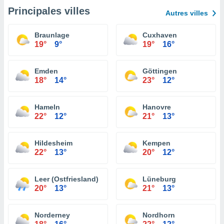
Principales villes
Autres villes
Braunlage
Cuxhaven
19°
9°
19°
16°
Emden
Göttingen
18°
14°
23°
12°
Hameln
Hanovre
22°
12°
21°
13°
Hildesheim
Kempen
22°
13°
20°
12°
Leer (Ostfriesland)
Lüneburg
20°
13°
21°
13°
Norderney
Nordhorn