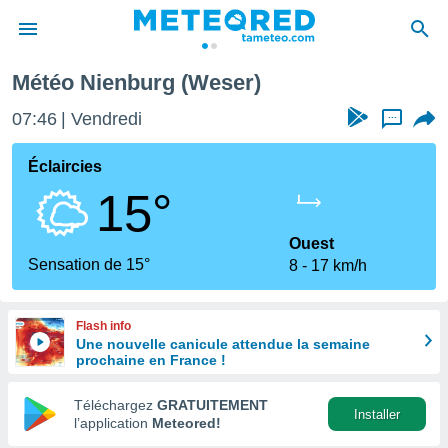
Météo Nienburg (Weser)
e
ntialité
07:46
Vendredi
...
enu de
o.com
Éclaircies
o.com) a
15°
aré par
onnels
Ouest
arantir
Sensation de 15°
8
17 km/h
té des
ions
. Vous
Flash info
accéder
Une nouvelle canicule attendue la semaine
e en
prochaine en France !
 les
Téléchargez
GRATUITEMENT
s :
Installer
l’application
Meteored!
r les