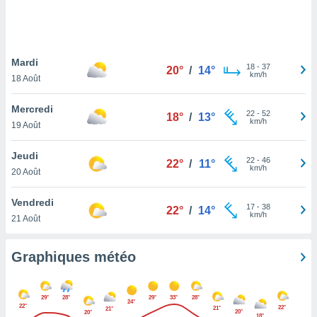
logies
e
s
Mardi
tez pas
18
-
37
20°
/
14°
km/h
ation de
18 Août
, vous
z à
Mercredi
22
-
52
18°
/
13°
à notre
km/h
19 Août
.com.
Jeudi
 cas,
22
-
46
22°
/
11°
km/h
us
20 Août
ns que
s
Vendredi
17
-
38
22°
/
14°
km/h
21 Août
ires
urer la
on sur le
Graphiques météo
 seront
, et que
ies ne
29°
28°
29°
33°
28°
24°
as
22°
22°
21°
21°
20°
20°
18°