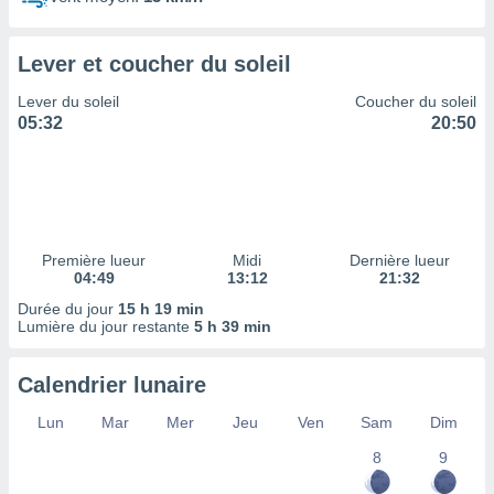
ires
ons le
ent des
Lever et coucher du soleil
es
 :
Lever du soleil
Coucher du soleil
et/ou
05:32
20:50
 à des
ions sur
eil,
des
limitées
Première lueur
Midi
Dernière lueur
nner la
04:49
13:12
21:32
, créer
ils pour
Durée du jour
15 h 19 min
ité
Lumière du jour restante
5 h 39 min
lisée,
des
Calendrier lunaire
our
nner des
Lun
Mar
Mer
Jeu
Ven
Sam
Dim
és
lisées,
8
9
s profils
enus