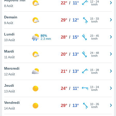
n «
12
-
24
22°
/
11°
km/h
8 Août
 et
r »,
cédez au
Demain
15
-
33
29°
/
12°
 et vous
km/h
9 Août
z
ation de
Lundi
80%
23
-
45
28°
/
15°
2.3 mm
km/h
10 Août
qu'ils
 nous ou
aires,
Mardi
24
-
48
20°
/
13°
km/h
11 Août
nt de
t
Mercredi
15
-
28
er le
21°
/
13°
km/h
12 Août
ement
te, ainsi
Jeudi
13
-
24
24°
/
11°
km/h
per un
13 Août
écifique
us
Vendredi
10
-
26
de la
29°
/
13°
km/h
14 Août
 et du