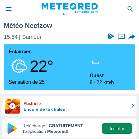
Neetzow
Météo Neetzow
e
ntialité
15:54
Samedi
...
enu de
o.com
Éclaircies
o.com) a
22°
aré par
onnels
Ouest
arantir
Sensation de 25°
8
22 km/h
té des
ions
. Vous
accéder
Flash info
e en
Encore de la chaleur !
 les
Téléchargez
GRATUITEMENT
s :
Installer
l’application
Meteored!
r les