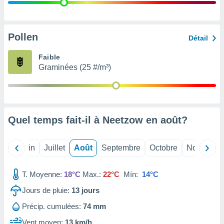
nées
lles sur
d'un
égitime,
Pollen
Détail
vous
vous
Faible
 Pour ce
Graminées (25 #/m³)
ous
etirer
ement
 opposer
Quel temps fait-il à Neetzow en
août
?
ement
nées à
ment en
Mai
Juin
Juillet
Août
Septembre
Octobre
Novembre
 sur «
res
» ou
e
T. Moyenne:
18°C
Max.:
22°C
Mín:
14°C
que de
kies
Jours de pluie:
13
jours
ite web.
Précip. cumulées:
74 mm
t nos
Vent moyen:
13 km/h