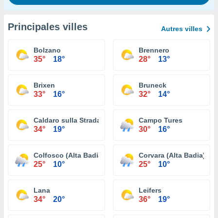
Principales villes
Autres villes
Bolzano
Brennero
35°
18°
28°
13°
Brixen
Bruneck
33°
16°
32°
14°
Caldaro sulla Strada del Vino
Campo Tures
34°
19°
30°
16°
Colfosco (Alta Badia)
Corvara (Alta Badia)
25°
10°
25°
10°
Lana
Leifers
34°
20°
36°
19°