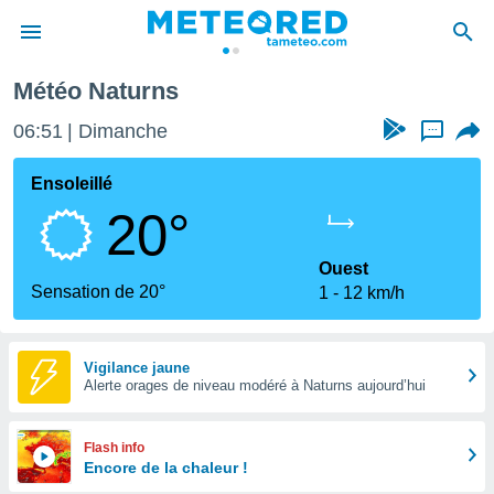
Météo Naturns
e
ntialité
06:51
Dimanche
...
enu de
o.com
Ensoleillé
o.com) a
20°
aré par
onnels
Ouest
arantir
Sensation de 20°
1
12 km/h
té des
ions
. Vous
accéder
Vigilance jaune
e en
Alerte orages de niveau modéré à Naturns aujourd’hui
 les
s :
Flash info
Encore de la chaleur !
r les