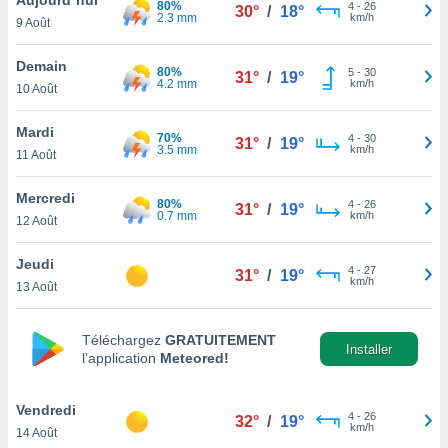
80%
n «
4
-
26
30°
/
18°
2.3 mm
km/h
9 Août
 et
r »,
cédez au
Demain
80%
5
-
30
31°
/
19°
 et vous
4.2 mm
km/h
10 Août
z
ation de
Mardi
70%
4
-
30
31°
/
19°
3.5 mm
km/h
11 Août
qu'ils
 nous ou
aires,
Mercredi
80%
4
-
26
31°
/
19°
0.7 mm
km/h
12 Août
nt de
t
Jeudi
4
-
27
er le
31°
/
19°
km/h
13 Août
ement
te, ainsi
Téléchargez
GRATUITEMENT
per un
Installer
l’application
Meteored!
écifique
us
de la
Vendredi
4
-
26
32°
/
19°
 et du
km/h
14 Août