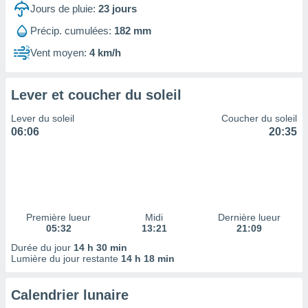
ires
Jours de pluie:
23
jours
ons le
ent des
Précip. cumulées:
182 mm
es
Vent moyen:
4 km/h
 :
et/ou
 à des
Lever et coucher du soleil
ions sur
eil,
Lever du soleil
Coucher du soleil
des
06:06
20:35
limitées
nner la
, créer
ils pour
ité
lisée,
Première lueur
Midi
Dernière lueur
05:32
13:21
21:09
des
our
Durée du jour
14 h 30 min
nner des
Lumière du jour restante
14 h 18 min
és
lisées,
Calendrier lunaire
s profils
enus