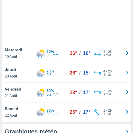
logies
e
s
tez pas
ation de
, vous
z à
à notre
Mercredi
60%
4
-
26
26°
/
16°
0.5 mm
km/h
19 Août
.com.
 cas,
Jeudi
70%
4
-
26
us
26°
/
15°
0.5 mm
km/h
20 Août
ns que
s
Vendredi
60%
2
-
28
23°
/
17°
ires
0.2 mm
km/h
21 Août
urer la
on sur le
Samedi
70%
1
-
29
 seront
25°
/
17°
0.9 mm
km/h
22 Août
, et que
ies ne
as
Graphiques météo