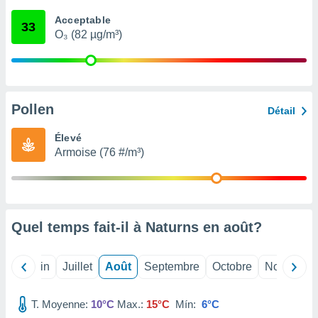
nées
Acceptable
lles sur
33
O₃ (82 µg/m³)
d'un
égitime,
vous
vous
 Pour ce
ous
Pollen
Détail
etirer
Élevé
ement
Armoise (76 #/m³)
 opposer
ement
nées à
ment en
 sur «
res
» ou
Quel temps fait-il à Naturns en
août
?
e
que de
kies
Mai
Juin
Juillet
Août
Septembre
Octobre
Novembre
ite web.
T. Moyenne:
10°C
Max.:
15°C
Mín:
6°C
t nos