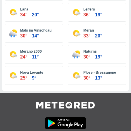
tre
Lana
Leifers
ement,
34°
20°
36°
19°
enaires
s des
Mals im Vinschgau
Meran
 des
30°
14°
33°
20°
nts
 ou des
gies
Merano 2000
Naturns
es pour
24°
11°
30°
19°
 accéder
r des
Nova Levante
Plose - Bressanone
25°
9°
30°
13°
lles
ue votre
r ce site
 IP et
ifiants
es.
eurs
traiter