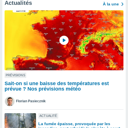
n «
Actualités
À la une
 et
r »,
cédez au
 et vous
z
ation de
qu'ils
 nous ou
aires,
nt de
t
PRÉVISIONS
er le
Sait-on si une baisse des températures est
ement
prévue ? Nos prévisions météo
te, ainsi
per un
Florian Pasiecznik
écifique
us
de la
ACTUALITÉ
 et du
La fumée épaisse, provoquée par les