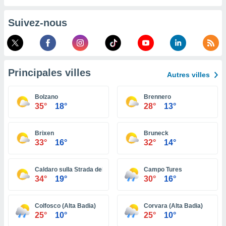
pour
 le
ement
Suivez-nous
afficher
licité ou
enu
lisé,
e vous
Principales villes
Autres villes
r de la
Bolzano
Brennero
35°
18°
28°
13°
 non
lisée.
uvez
Brixen
Bruneck
33°
16°
32°
14°
ation des
et
à notre
Caldaro sulla Strada del Vino
Campo Tures
 par le
34°
19°
30°
16°
 cette
ion en
sur le
Colfosco (Alta Badia)
Corvara (Alta Badia)
«
25°
10°
25°
10°
».