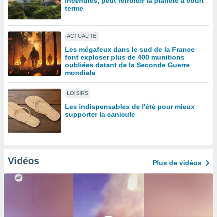
incendies, peut refroidir la planète à court
lisé en
terme
 de
. Vous
rouver
ACTUALITÉ
Les mégafeux dans le sud de la France
ations
font exploser plus de 400 munitions
re
oubliées datant de la Seconde Guerre
que de
mondiale
kies
r votre
LOISIRS
ement à
Les indispensables de l'été pour mieux
ment en
supporter la canicule
sur le
res des
kies
le au
Vidéos
Plus de vidéos
page de
te web.
MENT,
 les