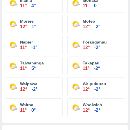
Mahia
Mohaka
11°
4°
11°
0°
Morere
Moteo
12°
1°
12°
-2°
Napier
Porangahau
11°
-1°
12°
-2°
Taiwananga
Takapau
11°
5°
11°
-2°
Waipawa
Waipukurau
12°
-2°
12°
-2°
Wairoa
Woolwich
11°
0°
12°
-2°