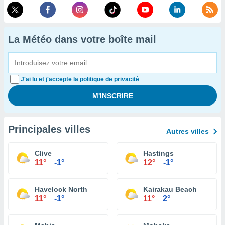
La Météo dans votre boîte mail
J'ai lu et j'accepte la politique de privacité
Principales villes
Autres villes
Clive
Hastings
11°
-1°
12°
-1°
Havelock North
Kairakau Beach
11°
-1°
11°
2°