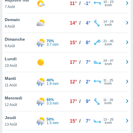
n «
10
-
23
11°
/
-1°
km/h
7 Août
 et
r »,
cédez au
Demain
14
-
24
14°
/
4°
 et vous
km/h
8 Août
z
ation de
Dimanche
70%
21
-
45
15°
/
8°
3.7 mm
km/h
9 Août
qu'ils
 nous ou
aires,
Lundi
24
-
47
17°
/
7°
km/h
10 Août
nt de
t
Mardi
40%
11
-
25
er le
12°
/
2°
1.9 mm
km/h
11 Août
ement
te, ainsi
Mercredi
60%
11
-
26
17°
/
9°
3.3 mm
km/h
per un
12 Août
écifique
us
Jeudi
50%
13
-
26
de la
15°
/
7°
1.5 mm
km/h
13 Août
 et du