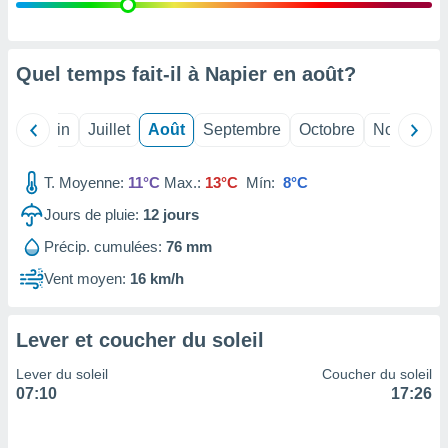
nées
lles sur
d'un
égitime,
Quel temps fait-il à Napier en
août
?
vous
vous
 Pour ce
Mai
Juin
Juillet
Août
Septembre
Octobre
Novembre
ous
etirer
T. Moyenne:
11°C
Max.:
13°C
Mín:
8°C
ement
Jours de pluie:
12
jours
 opposer
ement
Précip. cumulées:
76 mm
nées à
ment en
Vent moyen:
16 km/h
 sur «
res
» ou
e
Lever et coucher du soleil
que de
kies
Lever du soleil
Coucher du soleil
ite web.
07:10
17:26
t nos