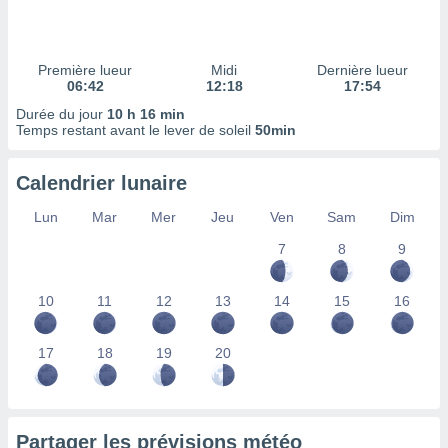
ires
ons le
ent des
es
Première lueur
Midi
Dernière lueur
 :
06:42
12:18
17:54
et/ou
Durée du jour
10 h 16 min
 à des
Temps restant avant le lever de soleil
50min
ions sur
eil,
Calendrier lunaire
des
limitées
Lun
Mar
Mer
Jeu
Ven
Sam
Dim
nner la
7
8
9
, créer
ils pour
ité
10
11
12
13
14
15
16
lisée,
des
our
17
18
19
20
nner des
és
lisées,
s profils
Partager les prévisions météo
enus