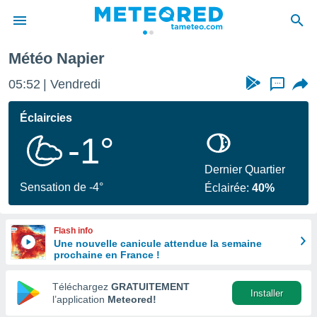
Météo Napier
e
ntialité
05:52
Vendredi
...
enu de
o.com
Éclaircies
o.com) a
-1°
aré par
onnels
Dernier Quartier
arantir
Sensation de -4°
Éclairée:
40%
té des
ions
. Vous
Flash info
accéder
Une nouvelle canicule attendue la semaine
e en
prochaine en France !
 les
Téléchargez
GRATUITEMENT
s :
Installer
l’application
Meteored!
r les