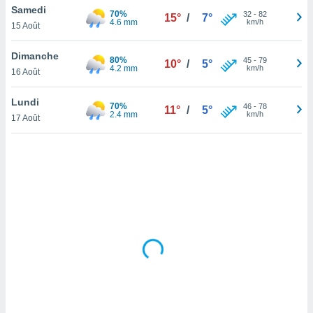
Samedi
lisé en
70%
32
-
82
15°
/
7°
4.6 mm
km/h
 de
15 Août
. Vous
rouver
Dimanche
80%
45
-
79
10°
/
5°
4.2 mm
km/h
16 Août
ations
re
Lundi
que de
70%
46
-
78
11°
/
5°
2.4 mm
km/h
kies
17 Août
r votre
ement à
ment en
sur le
res des
kies
le au
page de
te web.
MENT,
 les