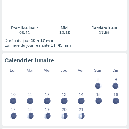
ires
ons le
ent des
es
 :
Première lueur
Midi
Dernière lueur
et/ou
06:41
12:18
17:55
 à des
Durée du jour
10 h 17 min
ions sur
Lumière du jour restante
1 h 43 min
eil,
des
limitées
Calendrier lunaire
nner la
Lun
Mar
Mer
Jeu
Ven
Sam
Dim
, créer
ils pour
8
9
ité
lisée,
10
11
12
13
14
15
16
des
our
nner des
17
18
19
20
21
és
lisées,
s profils
enus