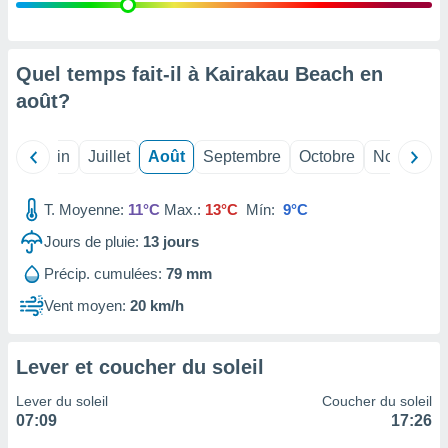
nées
lles sur
d'un
égitime,
Quel temps fait-il à Kairakau Beach en
vous
août
?
vous
 Pour ce
ous
Mai
Juin
Juillet
Août
Septembre
Octobre
Novembre
etirer
ement
T. Moyenne:
11°C
Max.:
13°C
Mín:
9°C
 opposer
ement
Jours de pluie:
13
jours
nées à
Précip. cumulées:
79 mm
ment en
 sur «
Vent moyen:
20 km/h
res
» ou
e
que de
Lever et coucher du soleil
kies
ite web.
Lever du soleil
Coucher du soleil
07:09
17:26
t nos