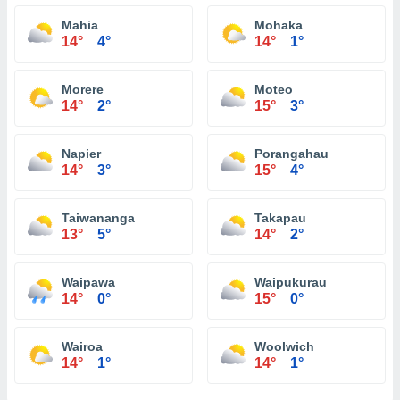
Mahia
Mohaka
14°
4°
14°
1°
Morere
Moteo
14°
2°
15°
3°
Napier
Porangahau
14°
3°
15°
4°
Taiwananga
Takapau
13°
5°
14°
2°
Waipawa
Waipukurau
14°
0°
15°
0°
Wairoa
Woolwich
14°
1°
14°
1°