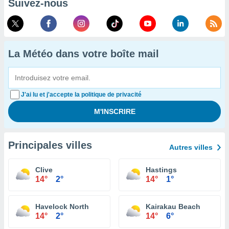
Suivez-nous
La Météo dans votre boîte mail
J'ai lu et j'accepte la politique de privacité
Principales villes
Autres villes
Clive
Hastings
14°
2°
14°
1°
Havelock North
Kairakau Beach
14°
2°
14°
6°