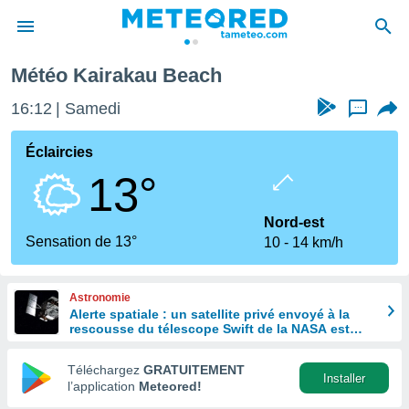
Météo Kairakau Beach
e
ntialité
16:12
Samedi
...
enu de
o.com
Éclaircies
o.com) a
13°
aré par
onnels
Nord-est
arantir
Sensation de 13°
10
14 km/h
té des
ions
. Vous
Astronomie
accéder
Alerte spatiale : un satellite privé envoyé à la
e en
rescousse du télescope Swift de la NASA est
 les
hors de contrôle
Téléchargez
GRATUITEMENT
s :
Installer
l’application
Meteored!
r les