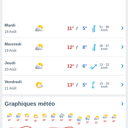
logies
e
s
Mardi
tez pas
51
-
86
11°
/
5°
km/h
ation de
18 Août
, vous
z à
Mercredi
38
-
67
12°
/
8°
à notre
km/h
19 Août
.com.
Jeudi
 cas,
13
-
32
12°
/
6°
km/h
us
20 Août
ns que
s
Vendredi
15
-
26
13°
/
5°
km/h
21 Août
ires
urer la
on sur le
Graphiques météo
 seront
, et que
ies ne
14°
14°
16°
13°
14°
14°
15°
12°
12°
12°
11°
as
11°
10°