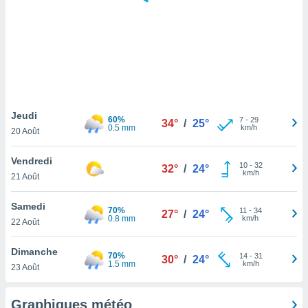
logies
e
s
tez pas
ation de
, vous
z à
à notre
Jeudi
60%
7
-
29
34°
/
25°
0.5 mm
km/h
20 Août
.com.
 cas,
Vendredi
10
-
32
us
32°
/
24°
km/h
21 Août
ns que
s
Samedi
70%
11
-
34
27°
/
24°
ires
0.8 mm
km/h
22 Août
urer la
on sur le
Dimanche
70%
14
-
31
 seront
30°
/
24°
1.5 mm
km/h
23 Août
, et que
ies ne
as
Graphiques météo