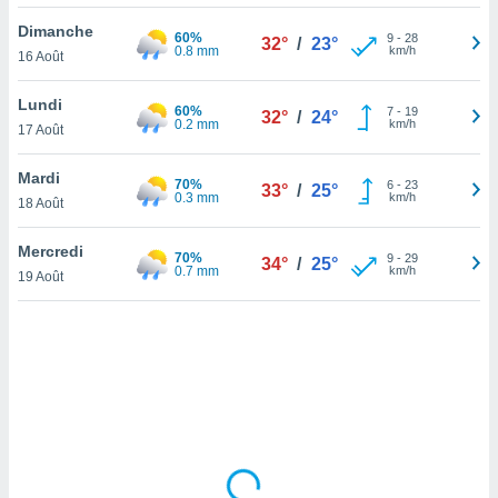
lisé en
Dimanche
 de
60%
9
-
28
32°
/
23°
0.8 mm
km/h
16 Août
. Vous
rouver
Lundi
60%
7
-
19
32°
/
24°
ations
0.2 mm
km/h
17 Août
re
que de
Mardi
70%
kies
6
-
23
33°
/
25°
0.3 mm
km/h
18 Août
r votre
ement à
ment en
Mercredi
70%
9
-
29
34°
/
25°
sur le
0.7 mm
km/h
19 Août
res des
kies
le au
page de
te web.
MENT,
 les