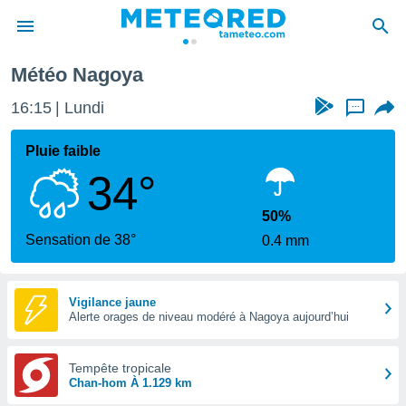
Météo Nagoya
e
ntialité
16:15
Lundi
...
enu de
o.com
Pluie faible
o.com) a
34°
aré par
onnels
50%
arantir
Sensation de 38°
0.4 mm
té des
ions
. Vous
accéder
Vigilance jaune
e en
Alerte orages de niveau modéré à Nagoya aujourd’hui
 les
Tempête tropicale
s :
Chan-hom À 1.129 km
r les