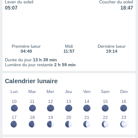
ires
Lever du soleil
Coucher du soleil
ons le
05:07
18:47
ent des
es
 :
et/ou
 à des
ions sur
Première lueur
Midi
Dernière lueur
eil,
04:40
11:57
19:14
des
Durée du jour
13 h 39 min
limitées
Lumière du jour restante
2 h 59 min
nner la
, créer
Calendrier lunaire
ils pour
ité
Lun
Mar
Mer
Jeu
Ven
Sam
Dim
lisée,
10
11
12
13
14
15
16
des
our
nner des
17
18
19
20
21
22
23
és
lisées,
s profils
enus