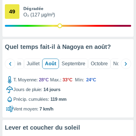
nées
Dégradée
lles sur
49
O₃ (127 µg/m³)
d'un
égitime,
vous
vous
 Pour ce
ous
Quel temps fait-il à Nagoya en
août
?
etirer
ement
Mai
Juin
Juillet
Août
Septembre
Octobre
Novembre
 opposer
ement
nées à
T. Moyenne:
28°C
Max.:
33°C
Mín:
24°C
ment en
Jours de pluie:
14
jours
 sur «
res
» ou
Précip. cumulées:
119 mm
e
que de
Vent moyen:
7 km/h
kies
ite web.
Lever et coucher du soleil
t nos