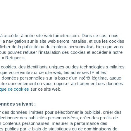
Vigilance orange
Alerte vagues-submersion de niveau
élevé à Gifu aujourd’hui
 élevé!
Ouragan
ez à accéder à notre site web tameteo.com. Dans ce cas, nous
Dolphin À 1.081 km
 navigation sur le site web seront installés, et que les cookies
ficher de la publicité ou du contenu personnalisé, bien que vous
ous pouvez refuser l'installation des cookies et accéder à notre
n « Refuser ».
tobre
 cookies, des identifiants uniques ou des technologies similaires
que votre visite sur ce site web, les adresses IP et les
de pluie
Radar de pluie
Satellites
Modèles
s données personnelles sur la base d'un intérêt légitime, auquel
 votre consentement ou vous opposer au traitement des données
tique de cookies
sur ce site web.
imanche
Lundi
Mardi
Mercredi
onnées suivant :
9 Août
10 Août
11 Août
12 Août
r des données limitées pour sélectionner la publicité, créer des
sélectionner des publicités personnalisées, créer des profils de
 des contenus personnalisés, mesurer la performance des
s publics par le biais de statistiques ou de combinaisons de
90%
80%
70%