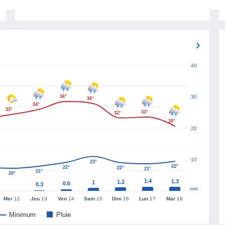
40
36°
30
36°
34°
33°
33°
32°
30°
20
10
23°
22°
22°
22°
21°
21°
20°
1.4
1.3
1.2
1
0.6
0.3
mm
Mer
12
Jeu
13
Ven
14
Sam
15
Dim
16
Lun
17
Mar
18
Minimum
Pluie