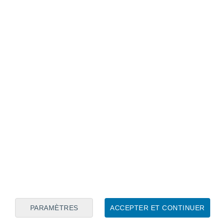
Calendrier lunaire
Lun
Mar
Mer
Jeu
Ven
Sam
Dim
6
7
8
9
10
11
12
13
14
15
16
17
18
19
PARAMÈTRES
ACCEPTER ET CONTINUER