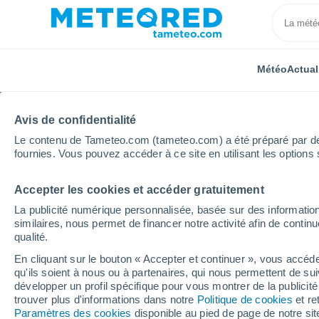
Météo
Actual
Avis de confidentialité
Le contenu de Tameteo.com (tameteo.com) a été préparé par des 
fournies. Vous pouvez accéder à ce site en utilisant les options 
Accepter les cookies et accéder gratuitement
Accueil
Japon
Gifu
La publicité numérique personnalisée, basée sur des information
similaires, nous permet de financer notre activité afin de conti
Météo Gifu
qualité.
En cliquant sur le bouton « Accepter et continuer », vous accéde
11:30
Jeudi
qu'ils soient à nous ou à partenaires, qui nous permettent de sui
développer un profil spécifique pour vous montrer de la publicit
trouver plus d'informations dans notre
Politique de cookies
et re
Éclaircies
Paramètres des cookies
disponible au pied de page de notre si