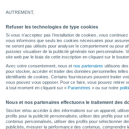
35°
AUTREMENT,
UV
9 Très
Refuser les technologies de type cookies
Sensation de 40°
FPS
25-50
Si vous n'acceptez pas l'installation de cookies, vous continu
vous informons que seuls les cookies nécessaires pour assurer la
ne seront pas utilisés pour analyser le comportement ou pour af
puissiez visualiser de la publicité générale non personnalisée. V
Flash info
site web par le biais de cette inscription en cliquant sur le bouto
Découvrez la tendance météo entre août et oc
Avec votre consentement, nous et
nos partenaires
utilisons des
pour stocker, accéder et traiter des données personnelles telles 
Météo 1 - 7 jours
Heure par heure
Actualité
Carte 
identifiants de cookies. Certains fournisseurs peuvent traiter vo
vous pouvez vous opposer. Pour ce faire, vous pouvez retirer
à tout moment en cliquant sur «
Paramètres
» ou sur notre
poli
Demain
Samedi
D
Aujourd´hui
Nous et nos partenaires effectuons le traitement des d
7 Août
8 Août
6 Août
Stocker et/ou accéder à des informations sur un appareil, utilise
profils pour la publicité personnalisée, utiliser des profils pour 
contenus personnalisés, utiliser des profils pour sélectionner
publicités, mesurer la performance des contenus, comprendre le
80%
90%