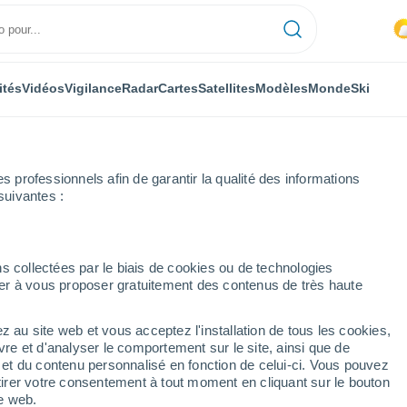
ités
Vidéos
Vigilance
Radar
Cartes
Satellites
Modèles
Monde
Ski
professionnels afin de garantir la qualité des informations
suivantes :
s collectées par le biais de cookies ou de technologies
nuer à vous proposer gratuitement des contenus de très haute
z au site web et vous acceptez l'installation de tous les cookies,
...
vre et d'analyser le comportement sur le site, ainsi que de
é et du contenu personnalisé en fonction de celui-ci. Vous pouvez
Heure par heure
tirer votre consentement à tout moment en cliquant sur le bouton
Chaleur humide et étouffante
te web.
dans les prochaines heures