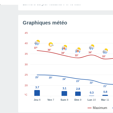
Lumière du jour restante
7 h 49 min
Graphiques météo
45
40
37°
36°
34°
34°
35
33°
33°
30
25
25°
25°
24°
23°
22°
20
21°
3.7
3.1
2.8
0.8
0.3
°C
Jeu
6
Ven
7
Sam
8
Dim
9
Lun
10
Mar
11
Maximum