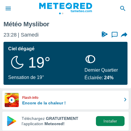
Météo Myslibor
e
ntialité
23:28
Samedi
...
enu de
o.com
Ciel dégagé
o.com) a
19°
aré par
onnels
Dernier Quartier
arantir
Sensation de 19°
Éclairée:
24%
té des
ions
. Vous
accéder
Flash info
e en
Encore de la chaleur !
 les
Téléchargez
GRATUITEMENT
s :
Installer
l’application
Meteored!
r les