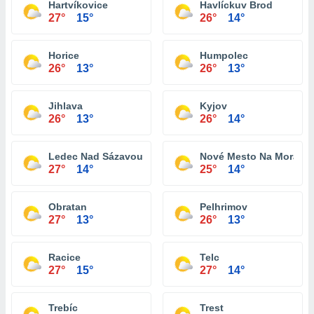
Hartvíkovice
Havlíckuv Brod
27°
15°
26°
14°
Horice
Humpolec
26°
13°
26°
13°
Jihlava
Kyjov
26°
13°
26°
14°
Ledec Nad Sázavou
Nové Mesto Na Morave
27°
14°
25°
14°
Obratan
Pelhrimov
27°
13°
26°
13°
Racice
Telc
27°
15°
27°
14°
Trebíc
Trest