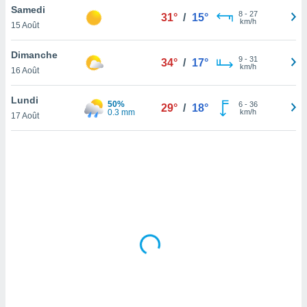
Samedi
lisé en
8
-
27
31°
/
15°
km/h
 de
15 Août
. Vous
rouver
Dimanche
9
-
31
34°
/
17°
km/h
16 Août
ations
re
Lundi
que de
50%
6
-
36
29°
/
18°
0.3 mm
km/h
kies
17 Août
r votre
ement à
ment en
sur le
res des
kies
le au
page de
te web.
MENT,
 les