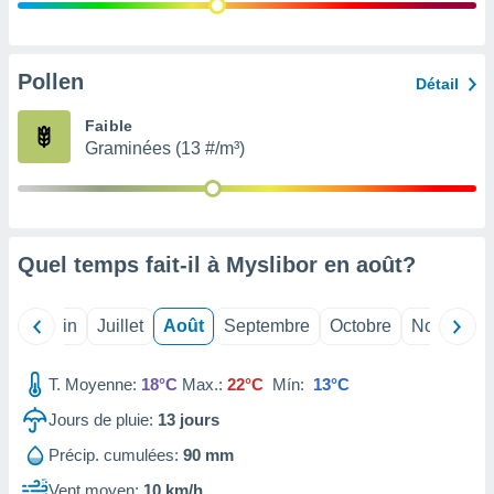
nées
lles sur
d'un
égitime,
Pollen
Détail
vous
vous
Faible
 Pour ce
Graminées (13 #/m³)
ous
etirer
ement
 opposer
Quel temps fait-il à Myslibor en
août
?
ement
nées à
ment en
Mai
Juin
Juillet
Août
Septembre
Octobre
Novembre
 sur «
res
» ou
e
T. Moyenne:
18°C
Max.:
22°C
Mín:
13°C
que de
kies
Jours de pluie:
13
jours
ite web.
Précip. cumulées:
90 mm
t nos
Vent moyen:
10 km/h