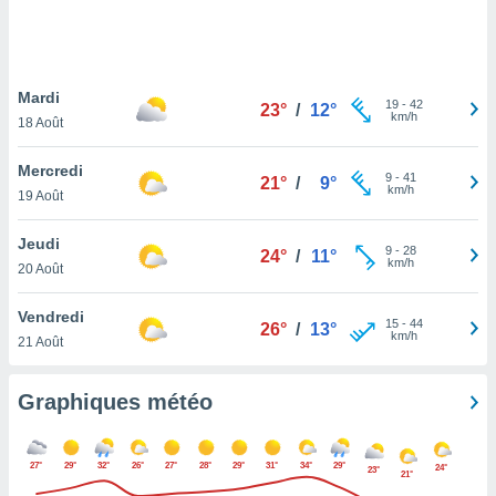
logies
e
s
Mardi
tez pas
19
-
42
23°
/
12°
km/h
ation de
18 Août
, vous
z à
Mercredi
9
-
41
21°
/
9°
à notre
km/h
19 Août
.com.
Jeudi
 cas,
9
-
28
24°
/
11°
km/h
us
20 Août
ns que
s
Vendredi
15
-
44
26°
/
13°
km/h
21 Août
ires
urer la
on sur le
Graphiques météo
 seront
, et que
ies ne
27°
29°
32°
26°
27°
28°
29°
31°
34°
29°
24°
23°
21°
as