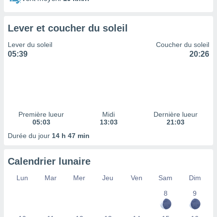
ires
ons le
ent des
Lever et coucher du soleil
es
 :
Lever du soleil
Coucher du soleil
et/ou
05:39
20:26
 à des
ions sur
eil,
des
limitées
Première lueur
Midi
Dernière lueur
nner la
05:03
13:03
21:03
, créer
ils pour
Durée du jour
14 h 47 min
ité
lisée,
Calendrier lunaire
des
our
Lun
Mar
Mer
Jeu
Ven
Sam
Dim
nner des
és
8
9
lisées,
s profils
enus