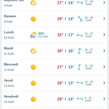
n «
17
-
34
27°
/
14°
km/h
8 Août
 et
r »,
cédez au
Demain
15
-
36
29°
/
14°
 et vous
km/h
9 Août
z
ation de
Lundi
40%
15
-
37
32°
/
17°
0.8 mm
km/h
10 Août
qu'ils
 nous ou
aires,
Mardi
16
-
37
26°
/
16°
km/h
11 Août
nt de
t
Mercredi
11
-
28
er le
27°
/
13°
km/h
12 Août
ement
te, ainsi
Jeudi
10
-
24
28°
/
13°
km/h
per un
13 Août
écifique
us
Vendredi
8
-
23
de la
29°
/
14°
km/h
14 Août
 et du