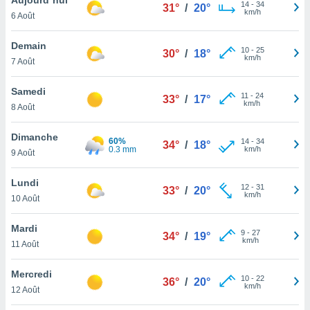
n «
14
-
34
31°
/
20°
km/h
6 Août
 et
r »,
cédez au
Demain
10
-
25
30°
/
18°
 et vous
km/h
7 Août
z
ation de
Samedi
11
-
24
33°
/
17°
km/h
8 Août
qu'ils
 nous ou
aires,
Dimanche
60%
14
-
34
34°
/
18°
0.3 mm
km/h
9 Août
nt de
t
Lundi
12
-
31
er le
33°
/
20°
km/h
10 Août
ement
te, ainsi
Mardi
9
-
27
34°
/
19°
km/h
per un
11 Août
écifique
us
Mercredi
10
-
22
de la
36°
/
20°
km/h
12 Août
 et du