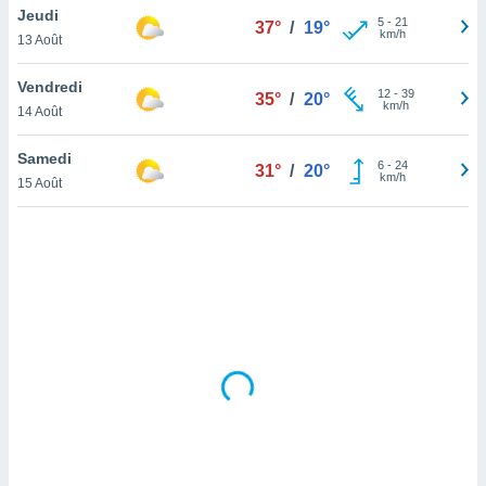
Jeudi
lisé en
5
-
21
37°
/
19°
km/h
 de
13 Août
. Vous
rouver
Vendredi
12
-
39
35°
/
20°
km/h
14 Août
ations
re
Samedi
que de
6
-
24
31°
/
20°
km/h
kies
15 Août
r votre
ement à
ment en
sur le
res des
kies
le au
page de
te web.
MENT,
 les