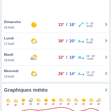
logies
e
s
Dimanche
tez pas
5
-
19
33°
/
19°
km/h
ation de
16 Août
, vous
z à
Lundi
9
-
33
36°
/
20°
à notre
km/h
17 Août
.com.
Mardi
 cas,
19
-
54
32°
/
18°
km/h
us
18 Août
ns que
s
Mercredi
13
-
37
26°
/
14°
km/h
19 Août
ires
urer la
on sur le
Graphiques météo
 seront
, et que
ies ne
33°
34°
33°
34°
36°
37°
35°
31°
33°
36°
32°
31°
30°
as