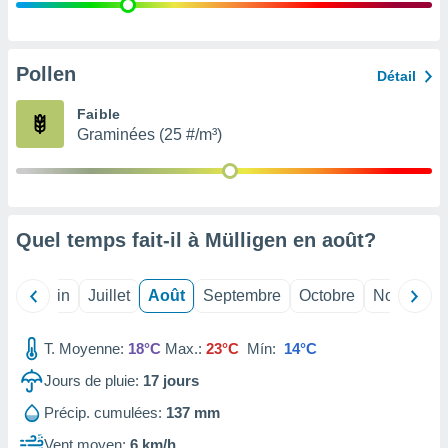
nées
lles sur
d'un
égitime,
Pollen
Détail
vous
vous
Faible
 Pour ce
Graminées (25 #/m³)
ous
etirer
ement
 opposer
Quel temps fait-il à Mülligen en
août
?
ement
nées à
ment en
Mai
Juin
Juillet
Août
Septembre
Octobre
Novembre
 sur «
res
» ou
e
T. Moyenne:
18°C
Max.:
23°C
Mín:
14°C
que de
kies
Jours de pluie:
17
jours
ite web.
Précip. cumulées:
137 mm
t nos
Vent moyen:
6 km/h