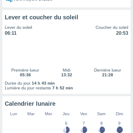
ires
ons le
ent des
Lever et coucher du soleil
es
 :
Lever du soleil
Coucher du soleil
et/ou
06:11
20:53
 à des
ions sur
eil,
des
limitées
Première lueur
Midi
Dernière lueur
nner la
05:36
13:32
21:28
, créer
ils pour
Durée du jour
14 h 43 min
ité
Lumière du jour restante
7 h 52 min
lisée,
des
Calendrier lunaire
our
nner des
Lun
Mar
Mer
Jeu
Ven
Sam
Dim
és
lisées,
6
7
8
9
s profils
enus