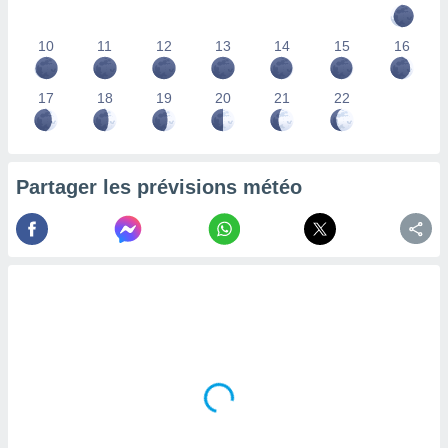
lisés,
des
10
11
12
13
14
15
16
our
nner des
s
17
18
19
20
21
22
lisés,
la
ance des
s,
Partager les prévisions météo
la
ance des
s,
dre les
par le
ques ou
inaisons
ées
nt de
tes
,
er et
r les