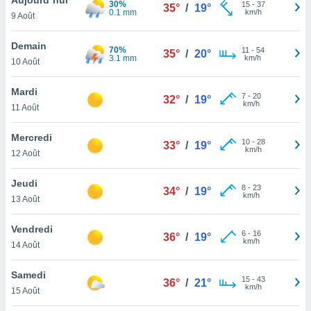
30%
n «
15
-
37
35°
/
19°
0.1 mm
km/h
9 Août
 et
r »,
cédez au
Demain
70%
11
-
54
35°
/
20°
 et vous
3.1 mm
km/h
10 Août
z
ation de
Mardi
7
-
20
32°
/
19°
km/h
11 Août
qu'ils
 nous ou
aires,
Mercredi
10
-
28
33°
/
19°
km/h
12 Août
nt de
t
Jeudi
8
-
23
er le
34°
/
19°
km/h
13 Août
ement
te, ainsi
Vendredi
6
-
16
36°
/
19°
km/h
per un
14 Août
écifique
us
Samedi
15
-
43
de la
36°
/
21°
km/h
15 Août
 et du