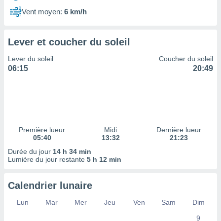
ires
ons le
Vent moyen:
6 km/h
ent des
es
 :
Lever et coucher du soleil
et/ou
Lever du soleil
Coucher du soleil
 à des
06:15
20:49
ions sur
eil,
des
limitées
nner la
, créer
Première lueur
Midi
Dernière lueur
ils pour
05:40
13:32
21:23
ité
Durée du jour
14 h 34 min
lisée,
Lumière du jour restante
5 h 12 min
des
our
nner des
Calendrier lunaire
és
lisées,
Lun
Mar
Mer
Jeu
Ven
Sam
Dim
s profils
9
enus