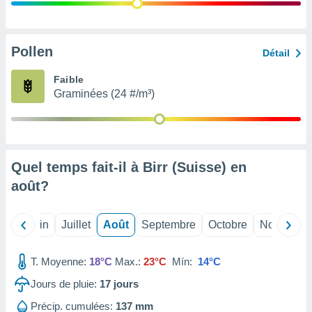
nées
lles sur
d'un
égitime,
Pollen
Détail
vous
vous
Faible
 Pour ce
Graminées (24 #/m³)
ous
etirer
ement
 opposer
Quel temps fait-il à Birr (Suisse) en
ement
nées à
août
?
ment en
 sur «
res
» ou
Mai
Juin
Juillet
Août
Septembre
Octobre
Novembre
e
que de
kies
T. Moyenne:
18°C
Max.:
23°C
Mín:
14°C
ite web.
Jours de pluie:
17
jours
t nos
Précip. cumulées:
137 mm