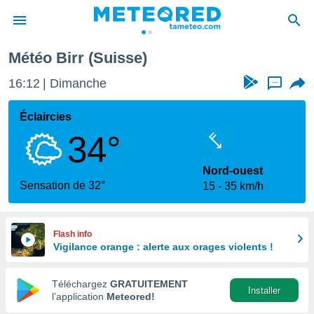
Météo Birr (Suisse)
e
ntialité
16:12
Dimanche
...
enu de
o.com
Éclaircies
o.com) a
34°
aré par
onnels
Nord-ouest
arantir
Sensation de 32°
15
35 km/h
té des
ions
. Vous
accéder
Flash info
e en
Vigilance orange : alerte aux orages violents !
 les
Téléchargez
GRATUITEMENT
s :
Installer
l’application
Meteored!
r les