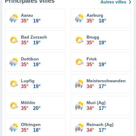
Principales villes
Autres villes
Aarau
Aarburg
35°
19°
35°
18°
Bad Zurzach
Brugg
35°
19°
35°
19°
Dottikon
Frick
35°
19°
35°
19°
Lupfig
Meisterschwanden
35°
19°
34°
17°
Möhlin
Muri (Ag)
35°
20°
34°
17°
Oftringen
Reinach (Ag)
35°
18°
34°
17°