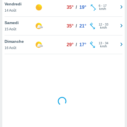
Vendredi
lisé en
6
-
17
35°
/
19°
km/h
 de
14 Août
. Vous
rouver
Samedi
12
-
33
35°
/
21°
km/h
15 Août
ations
re
Dimanche
que de
13
-
34
29°
/
17°
km/h
kies
16 Août
r votre
ement à
ment en
sur le
res des
kies
le au
page de
te web.
MENT,
 les