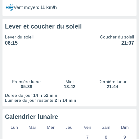
ires
ons le
Vent moyen:
11 km/h
ent des
es
 :
Lever et coucher du soleil
et/ou
Lever du soleil
Coucher du soleil
 à des
06:15
21:07
ions sur
eil,
des
limitées
nner la
, créer
Première lueur
Midi
Dernière lueur
ils pour
05:38
13:42
21:44
ité
Durée du jour
14 h 52 min
lisée,
Lumière du jour restante
2 h 14 min
des
our
nner des
Calendrier lunaire
és
lisées,
Lun
Mar
Mer
Jeu
Ven
Sam
Dim
s profils
7
8
9
enus