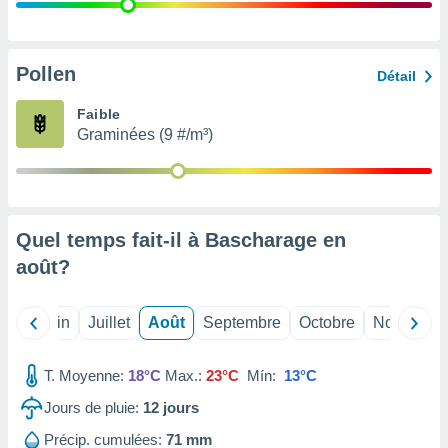
nées
lles sur
d'un
égitime,
Pollen
Détail
vous
vous
Faible
 Pour ce
Graminées (9 #/m³)
ous
etirer
ement
 opposer
Quel temps fait-il à Bascharage en
ement
nées à
août
?
ment en
 sur «
res
» ou
Mai
Juin
Juillet
Août
Septembre
Octobre
Novembre
e
que de
kies
T. Moyenne:
18°C
Max.:
23°C
Mín:
13°C
ite web.
Jours de pluie:
12
jours
t nos
Précip. cumulées:
71 mm