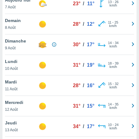
n «
13
-
26
23°
/
11°
km/h
7 Août
 et
r »,
cédez au
Demain
11
-
25
28°
/
12°
 et vous
km/h
8 Août
z
ation de
Dimanche
14
-
34
30°
/
17°
km/h
9 Août
qu'ils
 nous ou
aires,
Lundi
18
-
39
31°
/
19°
km/h
10 Août
nt de
t
Mardi
15
-
32
er le
28°
/
16°
km/h
11 Août
ement
te, ainsi
Mercredi
14
-
35
31°
/
15°
km/h
per un
12 Août
écifique
us
Jeudi
10
-
24
de la
34°
/
17°
km/h
13 Août
 et du