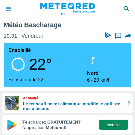
Météo Bascharage
e
ntialité
19:31
Vendredi
...
enu de
o.com
Ensoleillé
o.com) a
22°
aré par
onnels
Nord
arantir
Sensation de 22°
6
20 km/h
té des
ions
. Vous
Actualité
accéder
Le réchauffement climatique modifie le goût de
e en
nos aliments
 les
Téléchargez
GRATUITEMENT
s :
Installer
l’application
Meteored!
r les